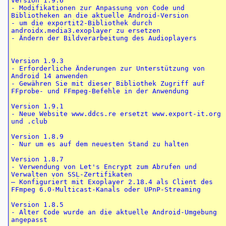
Version 1.9.6

- Modifikationen zur Anpassung von Code und 
Bibliotheken an die aktuelle Android-Version

- um die exportit2-Bibliothek durch 
androidx.media3.exoplayer zu ersetzen

- Ändern der Bildverarbeitung des Audioplayers

Version 1.9.3

- Erforderliche Änderungen zur Unterstützung von 
Android 14 anwenden

- Gewähren Sie mit dieser Bibliothek Zugriff auf 
FFprobe- und FFmpeg-Befehle in der Anwendung

Version 1.9.1

- Neue Website www.ddcs.re ersetzt www.export-it.org 
und .club

Version 1.8.9

- Nur um es auf dem neuesten Stand zu halten

Version 1.8.7

- Verwendung von Let's Encrypt zum Abrufen und 
Verwalten von SSL-Zertifikaten

– Konfiguriert mit Exoplayer 2.18.4 als Client des 
FFmpeg 6.0-Multicast-Kanals oder UPnP-Streaming

Version 1.8.5

- Alter Code wurde an die aktuelle Android-Umgebung 
angepasst
