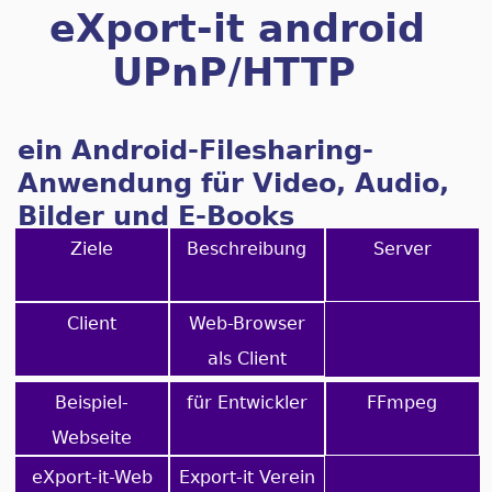
eXport-it android
UPnP/HTTP
Client/Server
ein Android-Filesharing-
Anwendung für Video, Audio,
Bilder und E-Books
Ziele
Beschreibung
Server
Client
Web-Browser
als Client
Beispiel-
für Entwickler
FFmpeg
Webseite
eXport-it-Web
Export-it Verein