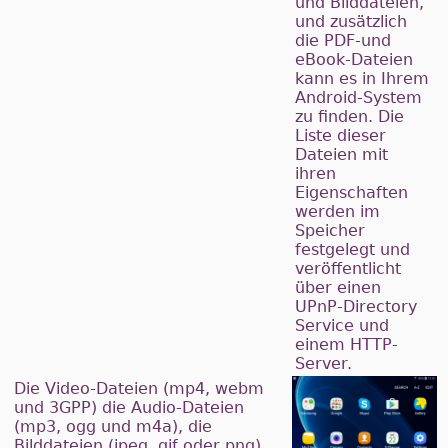
und Bilddateien,
und zusätzlich
die PDF-und
eBook-Dateien
kann es in Ihrem
Android-System
zu finden. Die
Liste dieser
Dateien mit
ihren
Eigenschaften
werden im
Speicher
festgelegt und
veröffentlicht
über einen
UPnP-Directory
Service und
einem HTTP-
Server.
Die Video-Dateien (mp4, webm
und 3GPP) die Audio-Dateien
(mp3, ogg und m4a), die
Bilddateien (jpeg, gif oder png)