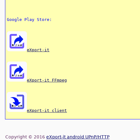
eXport-it
eXport-it FFmpeg
eXport-it client
Copyright © 2016
eXport-it android UPnP/HTTP