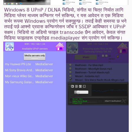
Windows 8 UPnP / DLNA भिडियो, संगीत या चित्र निर्यात लागि
मिडिया प्लेयर माध्यम कन्फिगर गर्न सकिन्छ, र यस आवेदन त एक मिडिया
सर्भर रूपमा Windows प्रयोग गर्न सक्नुहुन्छ। तपाईं केही समस्या छ भने
तपाईं पर्छ आफ्नो प्रवास कन्फिगरेसन जाँच र SSDP आविष्कार र UPnP
सक्षम। भिडियो वा अडियो फाइल transcode छैन आवेदन, केवल संगत
मिडिया फाइलहरू एन्ड्रोइड mediaplayer संग प्रयोग गर्न सकिन्छ।