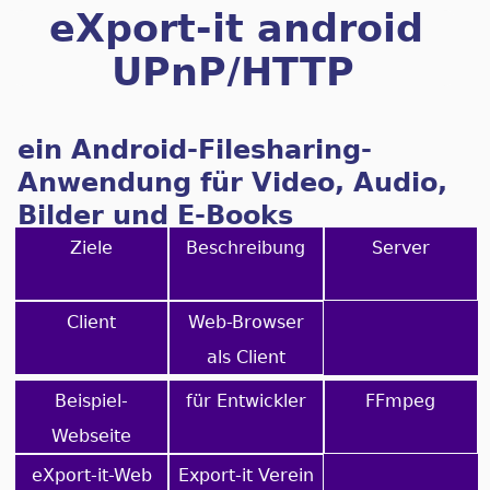
eXport-it android
UPnP/HTTP
Client/Server
ein Android-Filesharing-
Anwendung für Video, Audio,
Bilder und E-Books
Ziele
Beschreibung
Server
Client
Web-Browser
als Client
Beispiel-
für Entwickler
FFmpeg
Webseite
eXport-it-Web
Export-it Verein