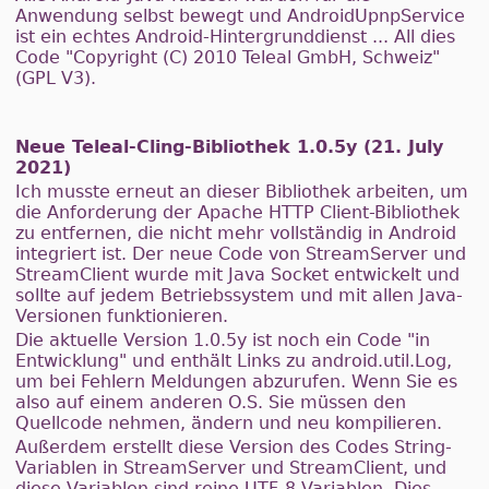
Anwendung selbst bewegt und AndroidUpnpService
ist ein echtes Android-Hintergrunddienst ... All dies
Code "Copyright (C) 2010 Teleal GmbH, Schweiz"
(GPL V3).
Neue Teleal-Cling-Bibliothek 1.0.5y (21. July
2021)
Ich musste erneut an dieser Bibliothek arbeiten, um
die Anforderung der Apache HTTP Client-Bibliothek
zu entfernen, die nicht mehr vollständig in Android
integriert ist. Der neue Code von StreamServer und
StreamClient wurde mit Java Socket entwickelt und
sollte auf jedem Betriebssystem und mit allen Java-
Versionen funktionieren.
Die aktuelle Version 1.0.5y ist noch ein Code "in
Entwicklung" und enthält Links zu android.util.Log,
um bei Fehlern Meldungen abzurufen. Wenn Sie es
also auf einem anderen O.S. Sie müssen den
Quellcode nehmen, ändern und neu kompilieren.
Außerdem erstellt diese Version des Codes String-
Variablen in StreamServer und StreamClient, und
diese Variablen sind reine UTF-8-Variablen. Dies