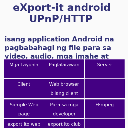
eXport-it android
UPnP/HTTP
Client/Server
isang application Android na
pagbabahagi ng file para sa
video, audio, mga imahe at
ebooks
Mga Layunin
Paglalarawan
Server
Client
Web browser
bilang client
Sample Web
Para sa mga
FFmpeg
page
developer
export ito web
export ito club