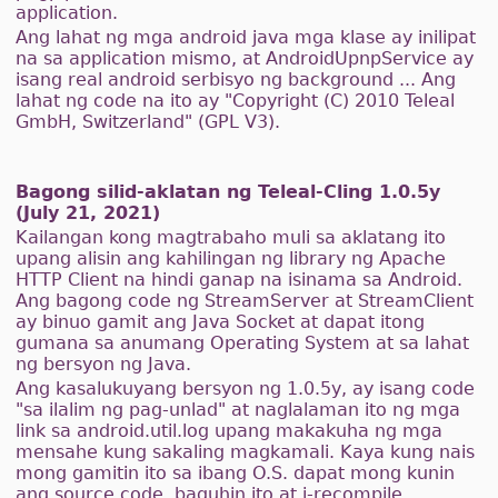
application.
Ang lahat ng mga android java mga klase ay inilipat
na sa application mismo, at AndroidUpnpService ay
isang real android serbisyo ng background ... Ang
lahat ng code na ito ay "Copyright (C) 2010 Teleal
GmbH, Switzerland" (GPL V3).
Bagong silid-aklatan ng Teleal-Cling 1.0.5y
(July 21, 2021)
Kailangan kong magtrabaho muli sa aklatang ito
upang alisin ang kahilingan ng library ng Apache
HTTP Client na hindi ganap na isinama sa Android.
Ang bagong code ng StreamServer at StreamClient
ay binuo gamit ang Java Socket at dapat itong
gumana sa anumang Operating System at sa lahat
ng bersyon ng Java.
Ang kasalukuyang bersyon ng 1.0.5y, ay isang code
"sa ilalim ng pag-unlad" at naglalaman ito ng mga
link sa android.util.log upang makakuha ng mga
mensahe kung sakaling magkamali. Kaya kung nais
mong gamitin ito sa ibang O.S. dapat mong kunin
ang source code, baguhin ito at i-recompile.