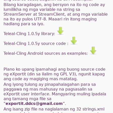
Bilang karagdagan, ang bersyon na ito ng code ay
lumilikha ng mga variable na string sa
StreamServer at StreamClient, at ang mga variable
na ito ay pulos UTF-8. Maaari rin itong maging
hadlang para sa iyo.
Teleal-Cling 1.0.5y library:
Teleal-Cling 1.0.5y source code :
Teleal-Cling Android sources as examples:
Plano ko upang ipamahagi ang buong source code
ng eXportit (din sa ilalim ng GPL V3), ngunit kapag
ang code ay magiging mas matatag.
Ang iyong tulong ay pinapahalagahan para sa
paggawa ng mas mahusay na pagsasalin sa
eXportit user interface. Mangyaring muling ipadala
ang tamang mga file sa
“
exportit.ddcs@gmail.com
“.
Ang isang zip file na naglalaman ng 32 strings.xml