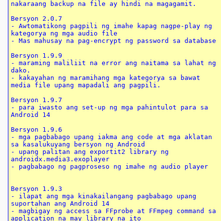
nakaraang backup na file ay hindi na magagamit.

Bersyon 2.0.7

- Awtomatikong pagpili ng imahe kapag nagpe-play ng 
kategorya ng mga audio file

- Mas mahusay na pag-encrypt ng password sa database

Bersyon 1.9.9

- maraming maliliit na error ang naitama sa lahat ng 
dako.

- kakayahan ng maramihang mga kategorya sa bawat 
media file upang mapadali ang pagpili.

Bersyon 1.9.7

- para iwasto ang set-up ng mga pahintulot para sa 
Android 14

Bersyon 1.9.6

- mga pagbabago upang iakma ang code at mga aklatan 
sa kasalukuyang bersyon ng Android

- upang palitan ang exportit2 library ng 
androidx.media3.exoplayer

- pagbabago ng pagproseso ng imahe ng audio player

Bersyon 1.9.3

- ilapat ang mga kinakailangang pagbabago upang 
suportahan ang Android 14

- magbigay ng access sa FFprobe at FFmpeg command sa 
application na may library na ito
