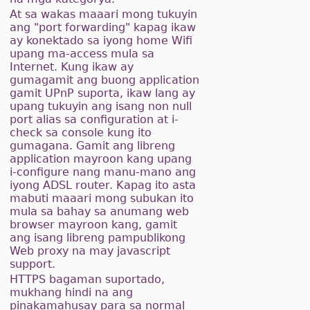
At sa wakas maaari mong tukuyin
ang "port forwarding" kapag ikaw
ay konektado sa iyong home Wifi
upang ma-access mula sa
Internet. Kung ikaw ay
gumagamit ang buong application
gamit UPnP suporta, ikaw lang ay
upang tukuyin ang isang non null
port alias sa configuration at i-
check sa console kung ito
gumagana. Gamit ang libreng
application mayroon kang upang
i-configure nang manu-mano ang
iyong ADSL router. Kapag ito asta
mabuti maaari mong subukan ito
mula sa bahay sa anumang web
browser mayroon kang, gamit
ang isang libreng pampublikong
Web proxy na may javascript
support.
HTTPS bagaman suportado,
mukhang hindi na ang
pinakamahusay para sa normal