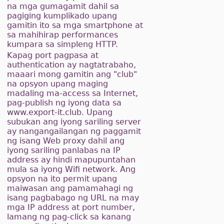
na mga gumagamit dahil sa
pagiging kumplikado upang
gamitin ito sa mga smartphone at
sa mahihirap performances
kumpara sa simpleng HTTP.
Kapag port pagpasa at
authentication ay nagtatrabaho,
maaari mong gamitin ang "club"
na opsyon upang maging
madaling ma-access sa Internet,
pag-publish ng iyong data sa
www.export-it.club. Upang
subukan ang iyong sariling server
ay nangangailangan ng paggamit
ng isang Web proxy dahil ang
iyong sariling panlabas na IP
address ay hindi mapupuntahan
mula sa iyong Wifi network. Ang
opsyon na ito permit upang
maiwasan ang pamamahagi ng
isang pagbabago ng URL na may
mga IP address at port number,
lamang ng pag-click sa kanang