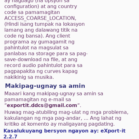
ay nagbago (na opsyon sa
configuration) at ang country
code sa pamamagitan
ACCESS_COARSE_LOCATION,
(Hindi isang tumpak na lokasyon
lamang ang dalawang titik na
code ng bansa). Ang client
programa ay gumagamit ng
pahintulot na magsulat sa
panlabas na storage para sa pag-
save-download na file, at ang
record audio pahintulot para sa
pagpapakita ng curves kapag
nakikinig sa musika.
Makipag-ugnay sa amin
Maaari kang makipag-ugnay sa amin sa
pamamagitan ng e-mail sa
“
exportit.ddcs@gmail.com
“.
Huwag mag-atubiling mag-ulat ng mga problema,
kakulangan ng mga pag-andar, ... Ang lahat ng
kritiko at komento ay maligayang pagdating.
Kasalukuyang bersyon ngayon ay: eXport-it
2.2.7