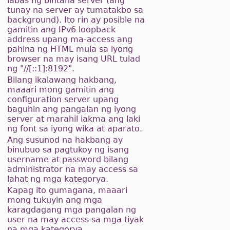
labas ng bintana server (ang
tunay na server ay tumatakbo sa
background). Ito rin ay posible na
gamitin ang IPv6 loopback
address upang ma-access ang
pahina ng HTML mula sa iyong
browser na may isang URL tulad
ng "//[::1]:8192".
Bilang ikalawang hakbang,
maaari mong gamitin ang
configuration server upang
baguhin ang pangalan ng iyong
server at marahil iakma ang laki
ng font sa iyong wika at aparato.
Ang susunod na hakbang ay
binubuo sa pagtukoy ng isang
username at password bilang
administrator na may access sa
lahat ng mga kategorya.
Kapag ito gumagana, maaari
mong tukuyin ang mga
karagdagang mga pangalan ng
user na may access sa mga tiyak
na mga kategorya.