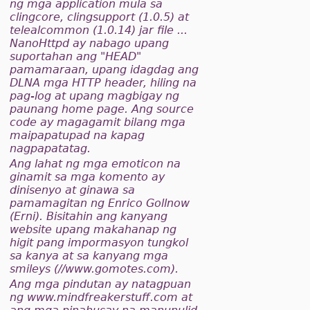
ng mga application mula sa
clingcore, clingsupport (1.0.5) at
telealcommon (1.0.14) jar file ...
NanoHttpd ay nabago upang
suportahan ang "HEAD"
pamamaraan, upang idagdag ang
DLNA mga HTTP header, hiling na
pag-log at upang magbigay ng
paunang home page. Ang source
code ay magagamit bilang mga
maipapatupad na kapag
nagpapatatag.
Ang lahat ng mga emoticon na
ginamit sa mga komento ay
dinisenyo at ginawa sa
pamamagitan ng Enrico Gollnow
(Erni). Bisitahin ang kanyang
website upang makahanap ng
higit pang impormasyon tungkol
sa kanya at sa kanyang mga
smileys (//www.gomotes.com).
Ang mga pindutan ay natagpuan
ng www.mindfreakerstuff.com at