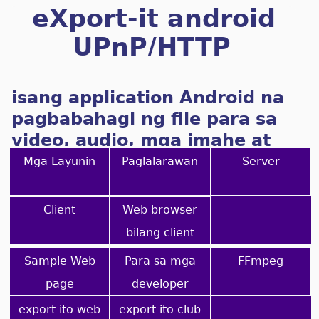
eXport-it android
UPnP/HTTP
Client/Server
isang application Android na
pagbabahagi ng file para sa
video, audio, mga imahe at
ebooks
Mga Layunin
Paglalarawan
Server
Client
Web browser
bilang client
Sample Web
Para sa mga
FFmpeg
page
developer
export ito web
export ito club