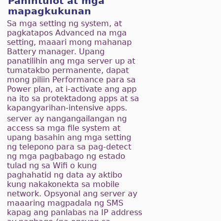
Pahintulot at mga
mapagkukunan
Sa mga setting ng system, at
pagkatapos Advanced na mga
setting, maaari mong mahanap
Battery manager. Upang
panatilihin ang mga server up at
tumatakbo permanente, dapat
mong piliin Performance para sa
Power plan, at i-activate ang app
na ito sa protektadong apps at sa
kapangyarihan-intensive apps.
server ay nangangailangan ng
access sa mga file system at
upang basahin ang mga setting
ng telepono para sa pag-detect
ng mga pagbabago ng estado
tulad ng sa Wifi o kung
paghahatid ng data ay aktibo
kung nakakonekta sa mobile
network. Opsyonal ang server ay
maaaring magpadala ng SMS
kapag ang panlabas na IP address