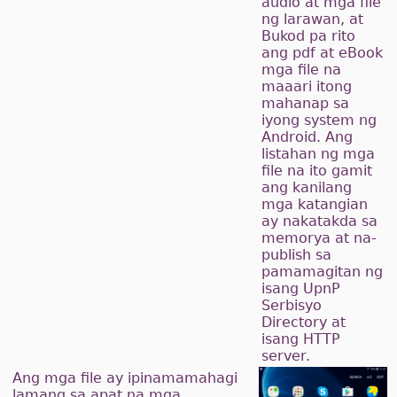
audio at mga file
ng larawan, at
Bukod pa rito
ang pdf at eBook
mga file na
maaari itong
mahanap sa
iyong system ng
Android. Ang
listahan ng mga
file na ito gamit
ang kanilang
mga katangian
ay nakatakda sa
memorya at na-
publish sa
pamamagitan ng
isang UpnP
Serbisyo
Directory at
isang HTTP
server.
Ang mga file ay ipinamamahagi
lamang sa apat na mga