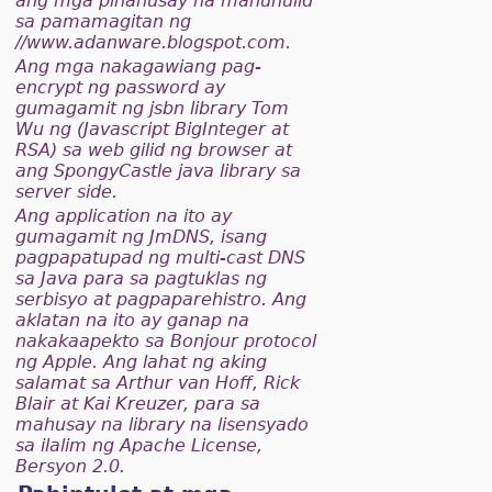
ang mga pinahusay na manunulid
sa pamamagitan ng
//www.adanware.blogspot.com.
Ang mga nakagawiang pag-
encrypt ng password ay
gumagamit ng jsbn library Tom
Wu ng (Javascript BigInteger at
RSA) sa web gilid ng browser at
ang SpongyCastle java library sa
server side.
Ang application na ito ay
gumagamit ng JmDNS, isang
pagpapatupad ng multi-cast DNS
sa Java para sa pagtuklas ng
serbisyo at pagpaparehistro. Ang
aklatan na ito ay ganap na
nakakaapekto sa Bonjour protocol
ng Apple. Ang lahat ng aking
salamat sa Arthur van Hoff, Rick
Blair at Kai Kreuzer, para sa
mahusay na library na lisensyado
sa ilalim ng Apache License,
Bersyon 2.0.