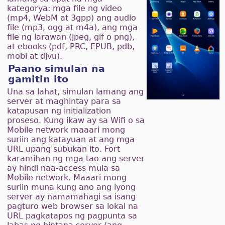
kategorya: mga file ng video
(mp4, WebM at 3gpp) ang audio
file (mp3, ogg at m4a), ang mga
file ng larawan (jpeg, gif o png),
at ebooks (pdf, PRC, EPUB, pdb,
mobi at djvu).
Paano simulan na
gamitin ito
Una sa lahat, simulan lamang ang
server at maghintay para sa
katapusan ng initialization
proseso. Kung ikaw ay sa Wifi o sa
Mobile network maaari mong
suriin ang katayuan at ang mga
URL upang subukan ito. Fort
karamihan ng mga tao ang server
ay hindi naa-access mula sa
Mobile network. Maaari mong
suriin muna kung ano ang iyong
server ay namamahagi sa isang
pagturo web browser sa lokal na
URL pagkatapos ng pagpunta sa