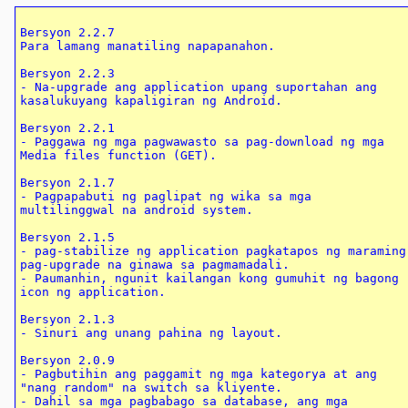
Bersyon 2.2.7

Para lamang manatiling napapanahon.

Bersyon 2.2.3

- Na-upgrade ang application upang suportahan ang 
kasalukuyang kapaligiran ng Android.

Bersyon 2.2.1

- Paggawa ng mga pagwawasto sa pag-download ng mga 
Media files function (GET).

Bersyon 2.1.7

- Pagpapabuti ng paglipat ng wika sa mga 
multilinggwal na android system.

Bersyon 2.1.5

- pag-stabilize ng application pagkatapos ng maraming 
pag-upgrade na ginawa sa pagmamadali.

- Paumanhin, ngunit kailangan kong gumuhit ng bagong 
icon ng application.

Bersyon 2.1.3

- Sinuri ang unang pahina ng layout.

Bersyon 2.0.9

- Pagbutihin ang paggamit ng mga kategorya at ang 
"nang random" na switch sa kliyente.

- Dahil sa mga pagbabago sa database, ang mga 