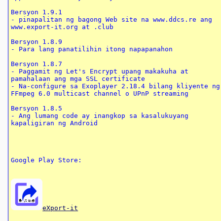
Bersyon 1.9.1

- pinapalitan ng bagong Web site na www.ddcs.re ang 
www.export-it.org at .club

Bersyon 1.8.9

- Para lang panatilihin itong napapanahon

Bersyon 1.8.7

- Paggamit ng Let's Encrypt upang makakuha at 
pamahalaan ang mga SSL certificate

- Na-configure sa Exoplayer 2.18.4 bilang kliyente ng 
FFmpeg 6.0 multicast channel o UPnP streaming

Bersyon 1.8.5

- Ang lumang code ay inangkop sa kasalukuyang 
kapaligiran ng Android

eXport-it