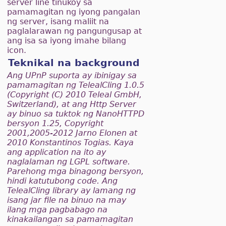
server line tinukoy sa
pamamagitan ng iyong pangalan
ng server, isang maliit na
paglalarawan ng pangungusap at
ang isa sa iyong imahe bilang
icon.
Teknikal na background
Ang UPnP suporta ay ibinigay sa
pamamagitan ng TelealCling 1.0.5
(Copyright (C) 2010 Teleal GmbH,
Switzerland), at ang Http Server
ay binuo sa tuktok ng NanoHTTPD
bersyon 1.25, Copyright
2001,2005-2012 Jarno Elonen at
2010 Konstantinos Togias. Kaya
ang application na ito ay
naglalaman ng LGPL software.
Parehong mga binagong bersyon,
hindi katutubong code. Ang
TelealCling library ay lamang ng
isang jar file na binuo na may
ilang mga pagbabago na
kinakailangan sa pamamagitan