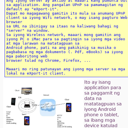
Ang iyong server ay aktibo at maaari kang pumunta out 
sa application. Ang pangalan UPnP sa pamamagitan ng 
default ay "eXport-it".

Dapat mo magagawang gamitin ito mula sa anumang UPnP 
client sa iyong Wifi network, o may isang pagturo Web 
browser

sa URL na ibinigay sa itaas na kaliwang bahagi ng 
"server" na window.

Sa iyong Wireless network, maaari mong gamitin ang 
iyong PC o iMac para sa pagtingin sa iyong mga video 
at mga larawan na matatagpuan sa

Android phone, pati na ang pakikinig sa musika o 
pagbabasa ng mga dokumento (. Pdf, eBooks) sa iyong 
mga paboritong web

browser tulad ng Chrome, Firefox, ...

Maaari mo ring patunayan ang iyong mga server sa mga 
Ito ay isang
application para
sa paggamit ng
data na
matatagpuan sa
iyong Android
phone o tablet,
sa ibang mga
device katulad