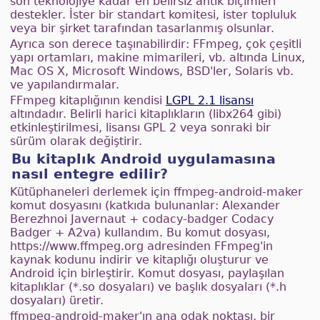
son teknolojiye kadar en belirsiz antik biçimleri
destekler. İster bir standart komitesi, ister topluluk
veya bir şirket tarafından tasarlanmış olsunlar.
Ayrıca son derece taşınabilirdir: FFmpeg, çok çeşitli
yapı ortamları, makine mimarileri, vb. altında Linux,
Mac OS X, Microsoft Windows, BSD'ler, Solaris vb.
ve yapılandırmalar.
FFmpeg kitaplığının kendisi
LGPL 2.1 lisansı
altındadır. Belirli harici kitaplıkların (libx264 gibi)
etkinleştirilmesi, lisansı GPL 2 veya sonraki bir
sürüm olarak değiştirir.
Bu kitaplık Android uygulamasına
nasıl entegre edilir?
Kütüphaneleri derlemek için ffmpeg-android-maker
komut dosyasını (katkıda bulunanlar: Alexander
Berezhnoi Javernaut + codacy-badger Codacy
Badger + A2va) kullandım. Bu komut dosyası,
https://www.ffmpeg.org adresinden FFmpeg'in
kaynak kodunu indirir ve kitaplığı oluşturur ve
Android için birleştirir. Komut dosyası, paylaşılan
kitaplıklar (*.so dosyaları) ve başlık dosyaları (*.h
dosyaları) üretir.
ffmpeg-android-maker'ın ana odak noktası, bir