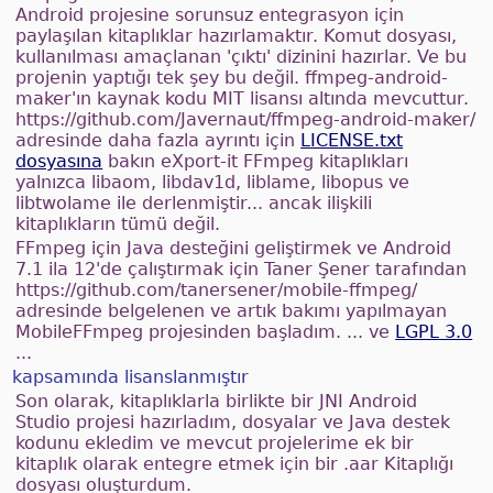
Android projesine sorunsuz entegrasyon için
paylaşılan kitaplıklar hazırlamaktır. Komut dosyası,
kullanılması amaçlanan 'çıktı' dizinini hazırlar. Ve bu
projenin yaptığı tek şey bu değil. ffmpeg-android-
maker'ın kaynak kodu MIT lisansı altında mevcuttur.
https://github.com/Javernaut/ffmpeg-android-maker/
adresinde daha fazla ayrıntı için
LICENSE.txt
dosyasına
bakın eXport-it FFmpeg kitaplıkları
yalnızca libaom, libdav1d, liblame, libopus ve
libtwolame ile derlenmiştir... ancak ilişkili
kitaplıkların tümü değil.
FFmpeg için Java desteğini geliştirmek ve Android
7.1 ila 12'de çalıştırmak için Taner Şener tarafından
https://github.com/tanersener/mobile-ffmpeg/
adresinde belgelenen ve artık bakımı yapılmayan
MobileFFmpeg projesinden başladım. ... ve
LGPL 3.0
...
kapsamında lisanslanmıştır
Son olarak, kitaplıklarla birlikte bir JNI Android
Studio projesi hazırladım, dosyalar ve Java destek
kodunu ekledim ve mevcut projelerime ek bir
kitaplık olarak entegre etmek için bir .aar Kitaplığı
dosyası oluşturdum.