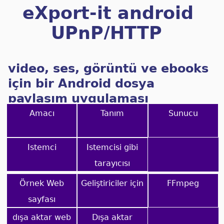
eXport-it android
UPnP/HTTP
İstemci/Sunucu
video, ses, görüntü ve ebooks
için bir Android dosya
paylaşım uygulaması
Amacı
Tanım
Sunucu
Istemci
Istemcisi gibi
tarayıcısı
Örnek Web
Geliştiriciler için
FFmpeg
sayfası
dışa aktar web
Dışa aktar