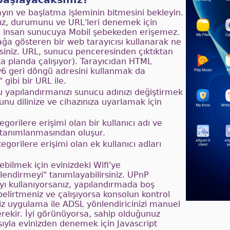
yın ve başlatma işleminin bitmesini bekleyin.
ız, durumunu ve URL'leri denemek için
oğu insan sunucuya Mobil şebekeden erişemez.
ğa gösteren bir web tarayıcısı kullanarak ne
irsiniz. URL, sunucu penceresinden çıktıktan
a planda çalışıyor). Tarayıcıdan HTML
v6 geri döngü adresini kullanmak da
gibi bir URL ile.
u yapılandırmanızı sunucu adınızı değiştirmek
tunu dilinize ve cihazınıza uyarlamak için
gorilere erişimi olan bir kullanıcı adı ve
k tanımlanmasından oluşur.
tegorilere erişimi olan ek kullanıcı adları
ebilmek için evinizdeki Wifi'ye
lendirmeyi" tanımlayabilirsiniz. UPnP
ı kullanıyorsanız, yapılandırmada boş
belirtmeniz ve çalışıyorsa konsolun kontrol
siz uygulama ile ADSL yönlendiricinizi manuel
rekir. İyi görünüyorsa, sahip olduğunuz
sıyla evinizden denemek için Javascript