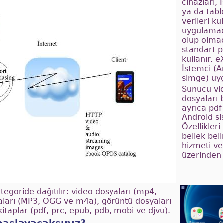
cihazları,
ya da tabl
verileri ku
uygulamad
olup olmad
standart p
kullanır. 
İstemci (A
simge) uyg
Sunucu vi
dosyaları 
ayrıca pdf
Android si
Özellikleri
bellek bel
hizmeti v
üzerinden
tegoride dağıtılır: video dosyaları (mp4,
ları (MP3, OGG ve m4a), görüntü dosyaları
kitaplar (pdf, prc, epub, pdb, mobi ve djvu).
başlayacaksınız?