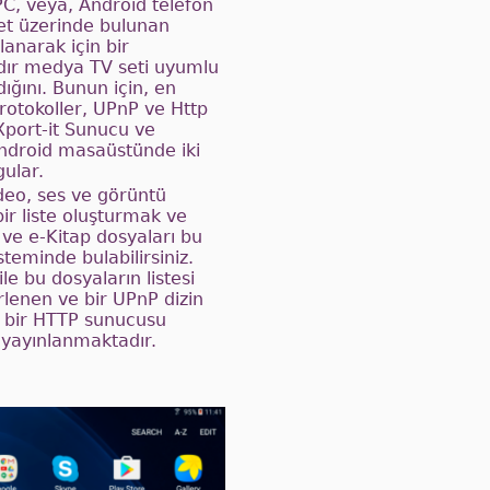
 PC, veya, Android telefon
et üzerinde bulunan
llanarak için bir
ır medya TV seti uyumlu
ığını. Bunun için, en
rotokoller, UPnP ve Http
eXport-it Sunucu ve
ndroid masaüstünde iki
ular.
deo, ses ve görüntü
bir liste oluşturmak ve
 ve e-Kitap dosyaları bu
steminde bulabilirsiniz.
 ile bu dosyaların listesi
irlenen ve bir UPnP dizin
e bir HTTP sunucusu
 yayınlanmaktadır.