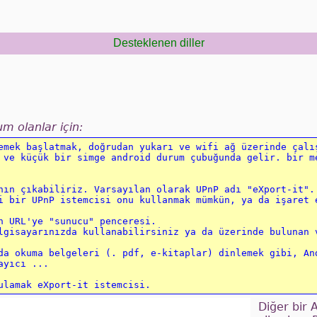
Desteklenen diller
m olanlar için:
emek başlatmak, doğrudan yukarı ve wifi ağ üzerinde çalış
 ve küçük bir simge android durum çubuğunda gelir. bir me
nın çıkabiliriz. Varsayılan olarak UPnP adı "eXport-it". 
i bir UPnP istemcisi onu kullanmak mümkün, ya da işaret e
n URL'ye "sunucu" penceresi. 

lgisayarınızda kullanabilirsiniz ya da üzerinde bulunan v
da okuma belgeleri (. pdf, e-kitaplar) dinlemek gibi, And
yıcı ... 

Diğer bir 