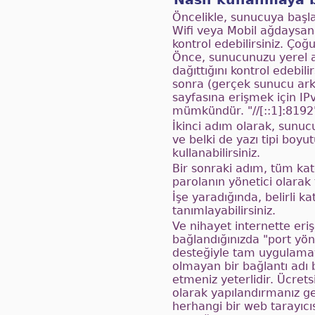
Öncelikle, sunucuya başla
Wifi veya Mobil ağdaysan
kontrol edebilirsiniz. Ç
Önce, sunucunuzu yerel a
dağıttığını kontrol edebil
sonra (gerçek sunucu ark
sayfasına erişmek için IP
mümkündür. "//[::1]:8192" 
İkinci adım olarak, sunuc
ve belki de yazı tipi boyu
kullanabilirsiniz.
Bir sonraki adım, tüm kate
parolanın yönetici olara
İşe yaradığında, belirli ka
tanımlayabilirsiniz.
Ve nihayet internette eriş
bağlandığınızda "port yön
desteğiyle tam uygulamay
olmayan bir bağlantı adı 
etmeniz yeterlidir. Ücret
olarak yapılandırmanız ge
herhangi bir web tarayıcı