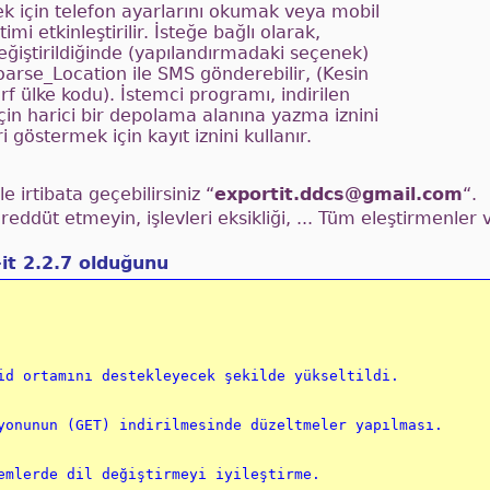
mek için telefon ayarlarını okumak veya mobil
imi etkinleştirilir. İsteğe bağlı olarak,
değiştirildiğinde (yapılandırmadaki seçenek)
arse_Location ile SMS gönderebilir, (Kesin
arf ülke kodu). İstemci programı, indirilen
çin harici bir depolama alanına yazma iznini
 göstermek için kayıt iznini kullanır.
e irtibata geçebilirsiniz “
exportit.ddcs@gmail.com
“.
ereddüt etmeyin, işlevleri eksikliği, ... Tüm eleştirmenler 
it 2.2.7 olduğunu
id ortamını destekleyecek şekilde yükseltildi.

yonunun (GET) indirilmesinde düzeltmeler yapılması.

emlerde dil değiştirmeyi iyileştirme.
