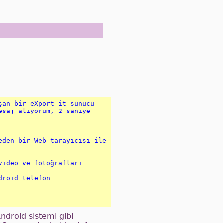
an bir eXport-it sunucu 

saj alıyorum, 2 saniye 


den bir Web tarayıcısı ile 
ideo ve fotoğrafları 
roid telefon 

Android sistemi gibi