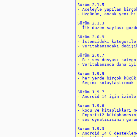
Sürüm 2.1.5

- Aceleyle yapılan birço
- Üzgünüm, ancak yeni bi
Sürüm 2.1.3

- İlk düzen sayfası gözde
Sürüm 2.0.9

- İstemcideki kategorile
- Veritabanındaki değişi
Sürüm 2.0.7

- Bir ses dosyası katego
- Veritabanında daha iyi
Sürüm 1.9.9

- her yerde birçok küçük
- Seçimi kolaylaştırmak 
Sürüm 1.9.7

- Android 14 için izinle
Sürüm 1.9.6

- kodu ve kitaplıkları m
- Exportit2 kütüphanesin
- ses oynatıcısının görü
Sürüm 1.9.3

- Android 14'ü desteklem