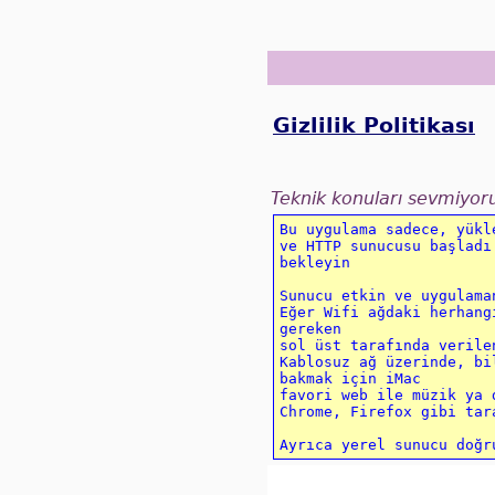
Gizlilik Politikası
Teknik konuları sevmiyoru
Bu uygulama sadece, yükl
ve HTTP sunucusu başladı
bekleyin 

Sunucu etkin ve uygulama
Eğer Wifi ağdaki herhang
gereken 

sol üst tarafında verile
Kablosuz ağ üzerinde, bi
bakmak için iMac 

favori web ile müzik ya 
Chrome, Firefox gibi tara