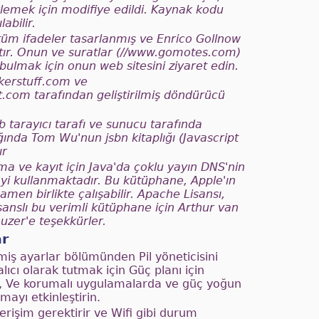
emek için modifiye edildi. Kaynak kodu
labilir.
tüm ifadeler tasarlanmış ve Enrico Gollnow
ştır. Onun ve suratlar (//www.gomotes.com)
bulmak için onun web sitesini ziyaret edin.
erstuff.com ve
com tarafından geliştirilmiş döndürücü
b tarayıcı tarafı ve sunucu tarafında
ğında Tom Wu'nun jsbn kitaplığı (Javascript
ır
a ve kayıt için Java'da çoklu yayın DNS'nin
i kullanmaktadır. Bu kütüphane, Apple'ın
men birlikte çalışabilir. Apache Lisansı,
anslı bu verimli kütüphane için Arthur van
euzer'e teşekkürler.
ar
miş ayarlar bölümünden Pil yöneticisini
alıcı olarak tutmak için Güç planı için
z, Ve korumalı uygulamalarda ve güç yoğun
ayı etkinleştirin.
rişim gerektirir ve Wifi gibi durum