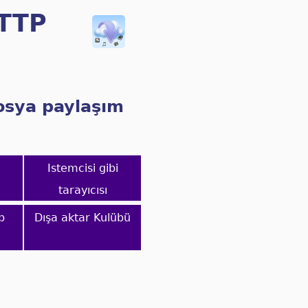
HTTP
dosya paylaşım
Istemcisi gibi
tarayıcısı
b
Dışa aktar Kulübü