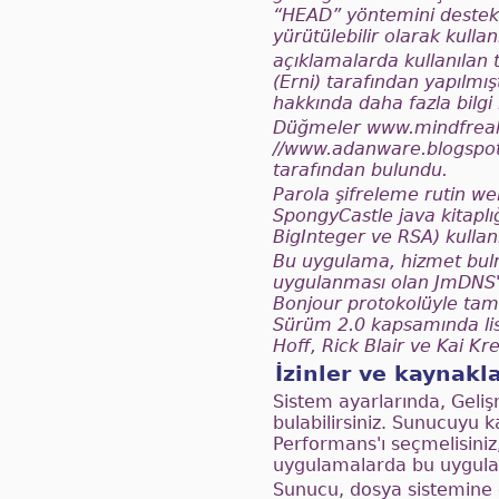
“HEAD” yöntemini destekl
yürütülebilir olarak kullanı
açıklamalarda kullanılan 
(Erni) tarafından yapılmı
hakkında daha fazla bilgi 
Düğmeler www.mindfreak
//www.adanware.blogspot.
tarafından bulundu.
Parola şifreleme rutin we
SpongyCastle java kitaplı
BigInteger ve RSA) kullan
Bu uygulama, hizmet bulm
uygulanması olan JmDNS'y
Bonjour protokolüyle tama
Sürüm 2.0 kapsamında lis
Hoff, Rick Blair ve Kai Kr
İzinler ve kaynakl
Sistem ayarlarında, Geliş
bulabilirsiniz. Sunucuyu k
Performans'ı seçmelisini
uygulamalarda bu uygulam
Sunucu, dosya sistemine e