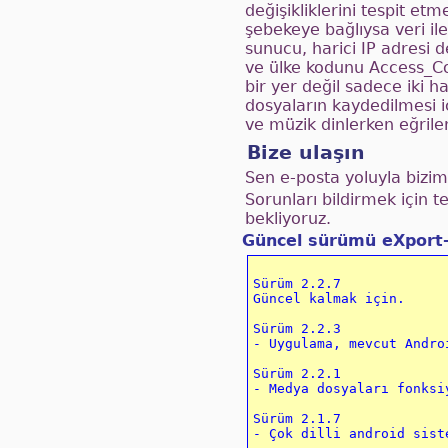
değişikliklerini tespit et
şebekeye bağlıysa veri ilet
sunucu, harici IP adresi 
ve ülke kodunu Access_Co
bir yer değil sadece iki h
dosyaların kaydedilmesi i
ve müzik dinlerken eğrileri
Bize ulaşın
Sen e-posta yoluyla biziml
Sorunları bildirmek için t
bekliyoruz.
Güncel sürümü eXport-
Sürüm 2.2.7

Güncel kalmak için.

Sürüm 2.2.3

- Uygulama, mevcut Andro
Sürüm 2.2.1

- Medya dosyaları fonksi
Sürüm 2.1.7

- Çok dilli android sist