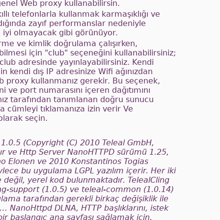
genel Web proxy kullanabilirsin.
llı telefonlarla kullanmak karmaşıklığı ve
ıldığında zayıf performanslar nedeniyle
n iyi olmayacak gibi görünüyor.
rme ve kimlik doğrulama çalışırken,
bilmesi için "club" seçeneğini kullanabilirsiniz;
.club adresinde yayınlayabilirsiniz. Kendi
n kendi dış IP adresinize Wifi ağınızdan
b proxy kullanmanız gerekir. Bu seçenek,
ni ve port numarasını içeren dağıtımını
nız tarafından tanımlanan doğru sunucu
ma cümleyi tıklamanıza izin verir Ve
olarak seçin.
 1.0.5 (Copyright (C) 2010 Teleal GmbH,
anır ve Http Server NanoHTTPD sürümü 1.25,
no Elonen ve 2010 Konstantinos Togias
ylece bu uygulama LGPL yazılım içerir. Her iki
e değil, yerel kod bulunmaktadır. TelealCling
ng-support (1.0.5) ve teleal-common (1.0.14)
lama tarafından gerekli birkaç değişiklik ile
 … NanoHttpd DLNA, HTTP başlıklarını, istek
r başlangıç ​​ana sayfası sağlamak için,