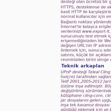
desteği olan ücretsiz bir 
HTTPS, desteklense de akı
basit HTTP ile karşılaştır
normal kullanıcılar için e
Bağlantı noktası yönlendi
İnternet'te kolayca erişile
verilerinizi www.export-it
sunucunuzu test etmek içi
erişemediğinizden bir We
değişen URL'nin IP adresi
önlemek için, sunucu adı
satırını, küçük bir açıkla
resminizden birini simge 
Teknik arkaplan
UPnP desteği Teleal Cling
İsviçre) tarafından sağl
Telif 2001,2005-2012 Jar
üstüne inşa edilmiştir. Bö
değiştirilmiş sürümlerind
kütüphane cling-core, cli
jar dosyalarını gelen uygu
inşa tek kavanoz dosyası
günlüğü eklemek için ve bi