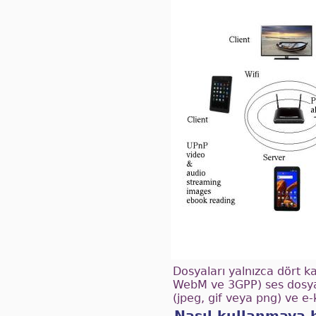
Dosyaları yalnızca dört ka
WebM ve 3GPP) ses dosya
(jpeg, gif veya png) ve e-
Nasıl kullanmaya 