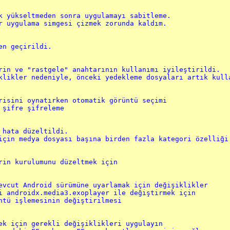
k yükseltmeden sonra uygulamayı sabitleme.

r uygulama simgesi çizmek zorunda kaldım.

n geçirildi.

rin ve "rastgele" anahtarının kullanımı iyileştirildi.

klikler nedeniyle, önceki yedekleme dosyaları artık kulla
risini oynatırken otomatik görüntü seçimi

 şifre şifreleme

 hata düzeltildi.

için medya dosyası başına birden fazla kategori özelliği.
rin kurulumunu düzeltmek için

evcut Android sürümüne uyarlamak için değişiklikler

i androidx.media3.exoplayer ile değiştirmek için

ntü işlemesinin değiştirilmesi

ek için gerekli değişiklikleri uygulayın
