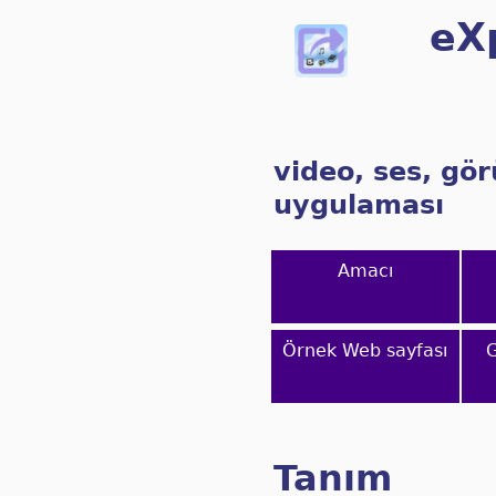
eX
video, ses, gö
uygulaması
Amacı
Örnek Web sayfası
G
Tanım