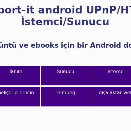
port-it android UPnP/
İstemci/Sunucu
rüntü ve ebooks için bir Android 
Tanım
Sunucu
Istemci
eliştiriciler için
FFmpeg
dışa aktar we