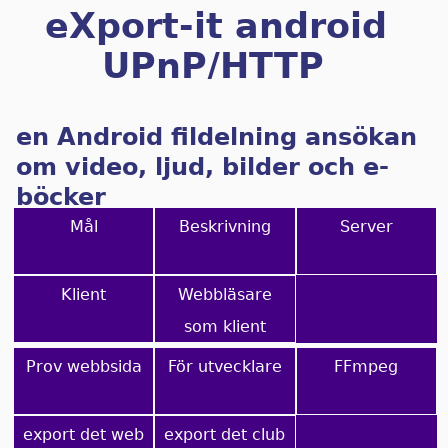
eXport-it android
UPnP/HTTP
Client/Server
en Android fildelning ansökan
om video, ljud, bilder och e-
böcker
Mål
Beskrivning
Server
Klient
Webbläsare
som klient
Prov webbsida
För utvecklare
FFmpeg
export det web
export det club