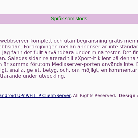
Språk som stöds
t webbserver komplett och utan begränsning gratis men
bbsidan. Fördröjningen mellan annonser är inte standa
r. Jag fann det fullt användbara under mina tester. Det f
an. Således sidan relaterad till eXport-it klient på denna
nen är samma förutom Mediaserver-porten används inte. 
tigt, snälla, ge ett betyg, och, om möjligt, en kommentar
rtfarande under utveckling.
 android UPnP/HTTP Client/Server
. All Rights Reserved.
Design 