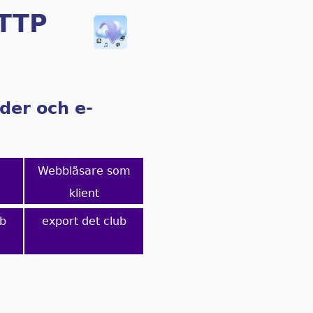
HTTP
lder och e-
Webbläsare som
klient
eb
export det club