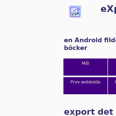
eX
en Android fild
böcker
Mål
Prov webbsida
export det