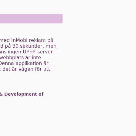
 med InMobi reklam på
rd på 30 sekunder, men
inns ingen UPnP-server
 webbplats är inte
Denna applikation är
, det är vägen för att
& Development of