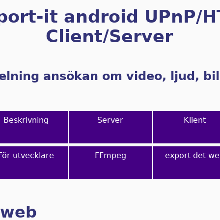
port-it android UPnP/
Client/Server
elning ansökan om video, ljud, bi
Beskrivning
Server
Klient
För utvecklare
FFmpeg
export det w
 web