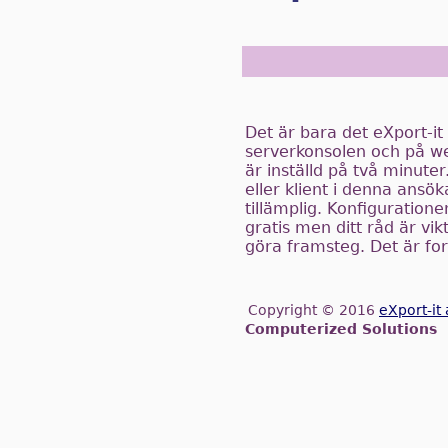
Det är bara det eXport-i
serverkonsolen och på we
är inställd på två minute
eller klient i denna ansök
tillämplig. Konfiguratio
gratis men ditt råd är vik
göra framsteg. Det är fo
Copyright © 2016
eXport-it
Computerized Solutions