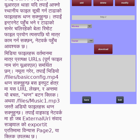
यूआरएल थाहा यदि तपाईं आफ्नो
स्थानीय फाइल सूची गर्न टाढाको
फाइलहरू थप्न सक्नुहुन्छ। तपाईं
इन्टरनेट पहुँच भने र टाढाको
सर्भर चलिरहेको बेला रिमोट
फाइल प्रयोग त्यसपछि यो मात्र
काम गर्न सक्छन्, नेटवर्क पहुँच
आवश्यक छ।
मिडिया फाइलहरू वर्तमानमा
मात्र प्रत्यक्ष URLs (पूर्ण फाइल
नाम संग यूआरएल) समर्थित
छन्। नमूना गरेर, तपाईं भिडियो
/files/basicconfig.mp4
थप्न सक्नुहुन्छ बस इनपुट क्षेत्र
मा यस URL लेखन, र अन्तमा
यो बचत, "थप्न" बटन क्लिक।
अथवा /files/Music1.mp3
जस्तै अडियो फाइलहरू थप्न
सक्नुहुन्छ। तपाईं वाइफाइ नेटवर्क
मा हो जब ExternalUrl संवाद
सञ्झ्याल को exportit
प्रतिमामा विन्यास Page2, या
क्लिक उपलब्ध छ।