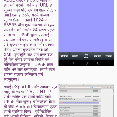
ADSL राउटर इन्टरनेट जोडिएको
छन् भने प्रयोग गर्न बाह्य URL छ।
सुरुमा बाह्य पोर्ट उपनाम शून्य सेट, र
तपाईं एक इन्टरनेट गेटवे माध्यम
सुलभ छैनन्। तपाईं 1024 र
65535 बीच एक नम्बरमा यो मूल्य
परिवर्तन भने, सर्भर 24 घण्टा पट्टा
समय संग UPnP द्वारा यसलाई
स्थापित गर्ने प्रयास गर्नेछ। म यो
सबै इन्टरनेट द्वार काम गर्नेछ पक्का
छैन। आफ्नो इन्टरनेट गेटवे को
XML प्रस्तुति पाठ संग दस्तावेज
(ई-मेल गरेर) समस्या रिपोर्ट गर्न
नहिचकिचाउनुहोस्। UPnP काम
गर्दैन भने तल बताइएको, तपाईं स्वयं
आफ्नो राउटर कन्फिगर गर्न
सक्नुहुन्छ।
तपाईं eXport-it सर्भर आवेदन सुरु
गर्दा, यो स्वतः मिडिया र HTTP
सर्भर सहित एक लामो चलिरहेको
UPnP सेवा सुरु। चलिरहेको बेला
यो सेवा Android डेस्कटपमा एउटा
सानो प्रतिमा दिन्छ। पूर्वनिर्धारित,
सबै आफ्नो भिडियो, अडियो, चित्र र