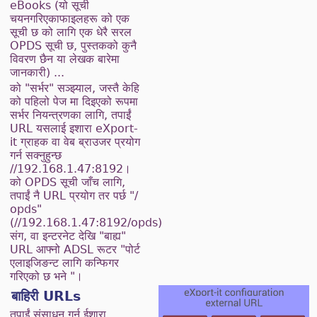
eBooks (यो सूची
चयनगरिएकाफाइलहरू को एक
सूची छ को लागि एक धेरै सरल
OPDS सूची छ, पुस्तकको कुनै
विवरण छैन या लेखक बारेमा
जानकारी) ...
को "सर्भर" सञ्झ्याल, जस्तै केहि
को पहिलो पेज मा दिइएको रूपमा
सर्भर नियन्त्रणका लागि, तपाईं
URL यसलाई इशारा eXport-
it ग्राहक वा वेब ब्राउजर प्रयोग
गर्न सक्नुहुन्छ
//192.168.1.47:8192।
को OPDS सूची जाँच लागि,
तपाईं नै URL प्रयोग तर पर्छ "/
opds"
(//192.168.1.47:8192/opds)
संग, वा इन्टरनेट देखि "बाह्य"
URL आफ्नो ADSL रूटर "पोर्ट
एलाइजिङन्ट लागि कन्फिगर
गरिएको छ भने "।
बाहिरी URLs
तपाईं संसाधन गर्न ईशारा