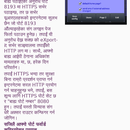
बाह्य पठाइएका अनुरोध पोर्ट
8193 मा HTTPS सर्भर
पठाइन्छ, तर छ सर्भर
यूआरएलहरूको इन्टरनेटमा सुलभ
छैन जो पोर्ट 8193
औंल्याइरहेका संग लगइन पेज
फिर्ता पठाउन हुनेछ। तपाईं यी
अनुरोध देख्न सक्छ को eXport-
it सर्भर सञ्झ्यालमा तपाईँको
HTTP लग मा। साथै, आफ्नो
बाह्य आईपी ठेगाना अधिकांश
मामलाहरु मा, छ, हरेक दिन
परिवर्तन।
तपाईं HTTPS भन्दा तर सुरक्षा
बिना राम्रो प्रदर्शन प्राप्त गर्न
इन्टरनेटमा सरल HTTP प्रयोग
गर्न चाहनुहुन्छ भने, तपाईं, बस
शून्य लागि HTTPS पोर्ट सेट छ
र "बाह्य पोर्ट नम्बर" 8080
हुन। तपाईं यस्तो विन्यास संग
धेरै अक्सर राउटर कन्फिगर गर्न
जोगिन।
सजिलै आफ्नो पोर्ट फर्वार्ड
कन्फिगरेसन प्रयास