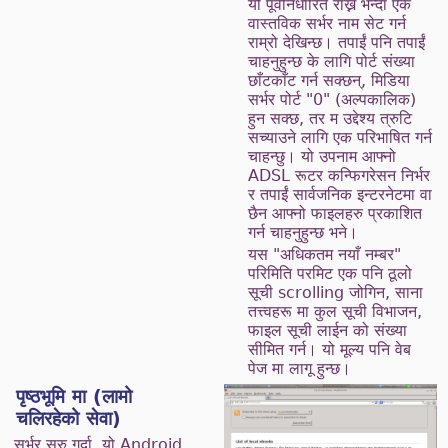
यो पूर्वनिर्धारित राख्न भन्दा एक
वास्तविक सर्भर नाम सेट गर्न
राम्रो देखिन्छ। तपाईं पनि तपाईं
चाहनुहुन्छ के लागि पोर्ट संख्या
छाँटकाँट गर्न सक्छन्, मिडिया
सर्भर पोर्ट "0" (अल्पकालिक)
हुन सक्छ, तर म उद्देश्य त्रुटि
सच्याउने लागि एक परिभाषित गर्न
चाहन्छु। यो उपनाम आफ्नो
ADSL रूटर कन्फिगरेसन निर्भर
र तपाईं सार्वजनिक इन्टरनेटमा वा
छैन आफ्नो फाइलहरु प्रकाशित
गर्न चाहनुहुन्छ भने।
यस "अधिकतम नयाँ नम्बर"
परिमिति परमिट एक पनि ठूलो
सूची scrolling जोगिन, साना
तत्त्वहरू मा कुल सूची विभाजन,
फाइल सूची लाईन को संख्या
सीमित गर्न। यो मूल्य पनि वेब
पेज मा लागू हुन्छ।
पृष्ठभूमि मा (लामो
चलिरहेको सेवा)
सर्भर सुरु गर्दा, यो Android