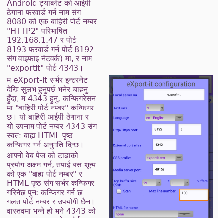
Android ट्याब्लेट को आईपी
ठेगाना फरवार्ड गर्न नाम संग
8080 को एक बाहिरी पोर्ट नम्बर
"HTTP2" परिभाषित
192.168.1.47 र पोर्ट
8193 फरवार्ड गर्न पोर्ट 8192
संग वाइफाइ नेटवर्क) मा, र नाम
"exportit" पोर्ट 4343।
म eXport-it सर्भर इन्टरनेट
देखि सुलभ हुनुपर्छ भनेर चाहनु
हुँदा, म 4343 हुनु, कन्फिगरेसन
मा "बाहिरी पोर्ट नम्बर" कन्फिगर
छ। यो बाहिरी आईपी ठेगाना र
यो उपनाम पोर्ट नम्बर 4343 संग
स्वतः बाह्य HTML पृष्ठ
कन्फिगर गर्न अनुमति दिन्छ।
आफ्नो वेब पेज को टाढाको
प्रयोग अक्षम गर्न, तपाईं बस शून्य
को एक "बाह्य पोर्ट नम्बर" र
HTML पृष्ठ संग सर्भर कन्फिगर
गरिनेछ पुन: कन्फिगर गर्न छ
गलत पोर्ट नम्बर र उपयोगी छैन।
वास्तवमा भन्ने हो भने 4343 को