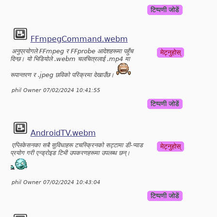
टिप्पणी जोडें
FFmpegCommand.webm
अनुप्रयोगले FFmpeg र FFprobe आदेशहरूमा पहुँच
मेट्नुहोस्
दिन्छ। यो भिडियोले .webm चलचित्रलाई .mp4 मा
रूपान्तरण र .jpeg छविको परिक्रमा देखाउँछ।
phil Owner 07/02/2024 10:41:55
टिप्पणी जोडें
AndroidTV.webm
एप्लिकेसनका सबै सुविधाहरू टचस्क्रिनको सट्टामा डी-प्याड
मेट्नुहोस्
प्रयोग गरी एन्ड्रोइड टिभी उपकरणहरूमा उपलब्ध छन्।
phil Owner 07/02/2024 10:43:04
टिप्पणी जोडें