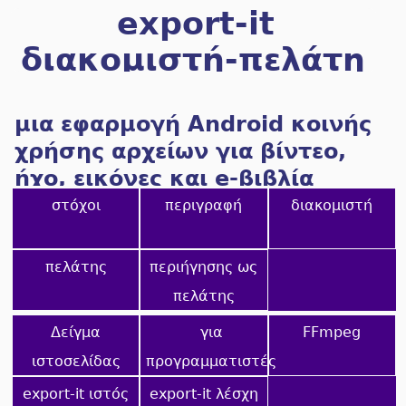
export-it
διακομιστή-πελάτη
Android UPnP/HTTP
μια εφαρμογή Android κοινής
χρήσης αρχείων για βίντεο,
ήχο, εικόνες και e-βιβλία
στόχοι
περιγραφή
διακομιστή
πελάτης
περιήγησης ως
πελάτης
Δείγμα
για
FFmpeg
ιστοσελίδας
προγραμματιστές
export-it ιστός
export-it λέσχη