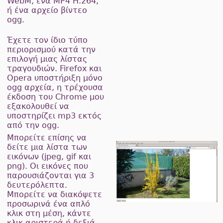
WebM, ένα MP4 H.264,
ή ένα αρχείο βίντεο
ogg.
Έχετε τον ίδιο τύπο
περιορισμού κατά την
επιλογή μιας λίστας
τραγουδιών. Firefox και
Opera υποστήριξη μόνο
ogg αρχεία, η τρέχουσα
έκδοση του Chrome μου
εξακολουθεί να
υποστηρίζει mp3 εκτός
από την ogg.
Μπορείτε επίσης να
δείτε μια λίστα των
εικόνων (jpeg, gif και
png). Οι εικόνες που
παρουσιάζονται για 3
δευτερόλεπτα.
Μπορείτε να διακόψετε
προσωρινά ένα απλό
κλικ στη μέση, κάντε
κλικ αριστερά ή δεξιά