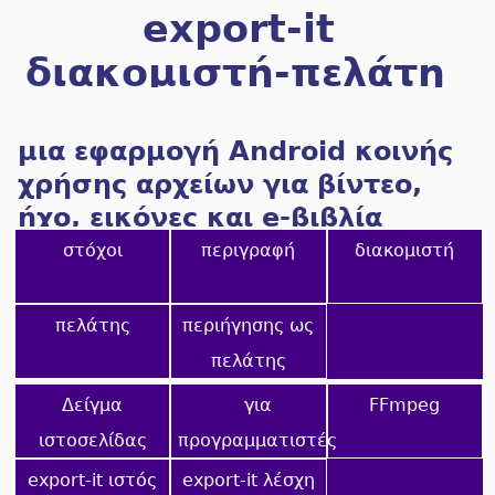
export-it
διακομιστή-πελάτη
Android UPnP/HTTP
μια εφαρμογή Android κοινής
χρήσης αρχείων για βίντεο,
ήχο, εικόνες και e-βιβλία
στόχοι
περιγραφή
διακομιστή
πελάτης
περιήγησης ως
πελάτης
Δείγμα
για
FFmpeg
ιστοσελίδας
προγραμματιστές
export-it ιστός
export-it λέσχη