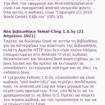
την ίδια την εφαρμογή και AndroidUpnpService
είναι ένα πραγματικό android υπηρεσία φόντο ...
Όλα αυτός ο κώδικας είναι "Copyright (C) 2010
Teleal GmbH, Ελβετία" (GPL V3).
Νέα βιβλιοθήκη Teleal-Cling 1.0.5y (21
Απριλίου 2021)
Έπρεπε να δουλέψω ξανά σε αυτήν τη βιβλιοθήκη
για να καταργήσω την απαίτηση της βιβλιοθήκης
πελάτη Apache HTTP που δεν είναι πλέον πλήρως
ενσωματωμένη στο Android. Ο νέος κωδικός
StreamServer και StreamClient αναπτύχθηκε με το
Java Socket και θα πρέπει να λειτουργεί σε
οποιοδήποτε λειτουργικό σύστημα και σε όλες τις
εκδόσεις Java.
Η τρέχουσα έκδοση 1.0.5v, εξακολουθεί να είναι
κωδικός "υπό ανάπτυξη" και περιέχει συνδέσμους
προς το android.util.Log για λήψη μηνυμάτων σε
περίπτωση σφαλμάτων. Έτσι, εάν θέλετε να το
χρησιμοποιήσετε σε άλλο O.S. Πρέπει να πάρετε
τον πηγαίο κώδικα, να τον τροποποιήσετε και να
μεταγλωττίσετε ξανά.