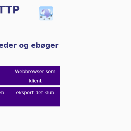
HTTP
lleder og ebøger
Webbrowser som
klient
eb
eksport-det klub