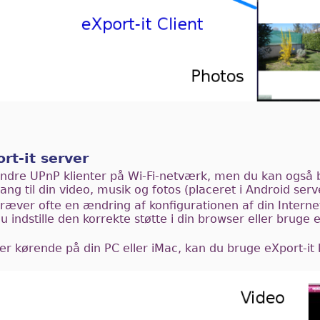
rt-it server
ndre UPnP klienter på Wi-Fi-netværk, men du kan også 
g til din video, musik og fotos (placeret i Android serve
kræver ofte en ændring af konfigurationen af din Internet
u indstille den korrekte støtte i din browser eller brug
r kørende på din PC eller iMac, kan du bruge eXport-it kli