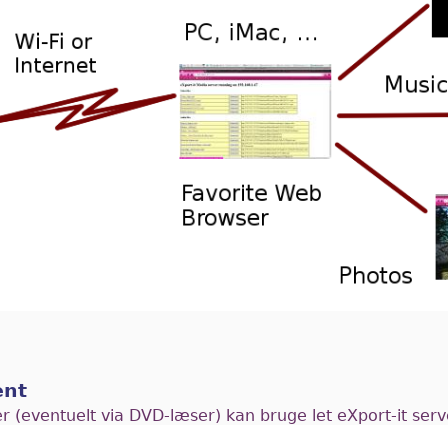
ent
r (eventuelt via DVD-læser) kan bruge let eXport-it serv