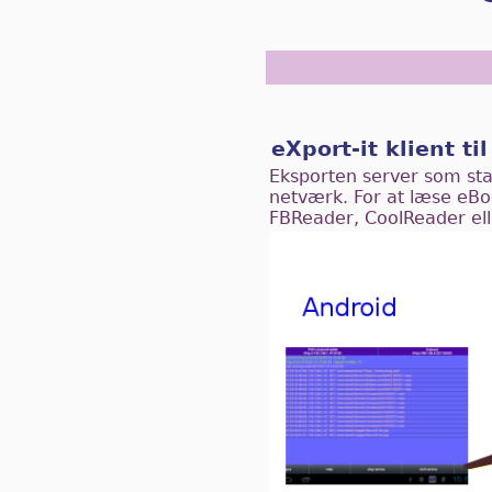
eXport-it klient til
Eksporten server som stand
netværk. For at læse eBo
FBReader, CoolReader el