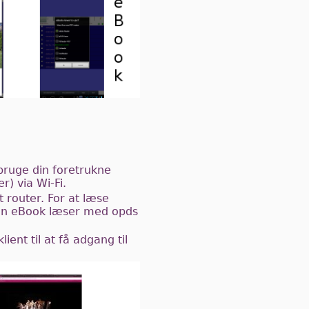
bruge din foretrukne
r) via Wi-Fi.
 router. For at læse
e en eBook læser med opds
ent til at få adgang til