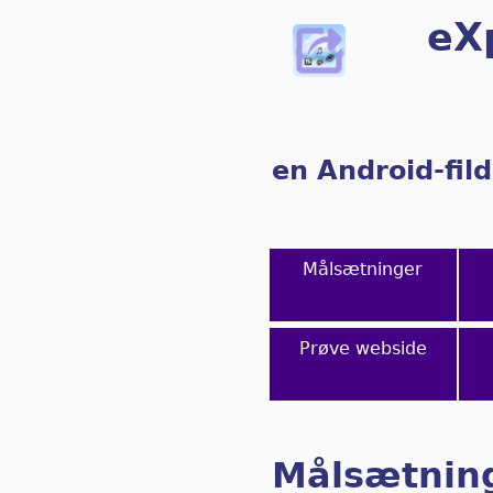
eX
en Android-fild
Målsætninger
Prøve webside
Målsætnin