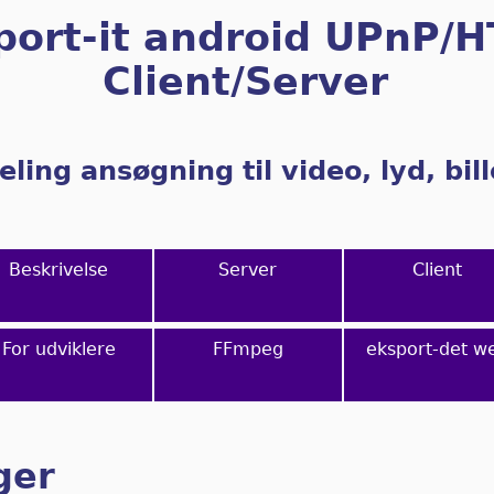
port-it android UPnP/
Client/Server
eling ansøgning til video, lyd, bi
Beskrivelse
Server
Client
For udviklere
FFmpeg
eksport-det w
ger