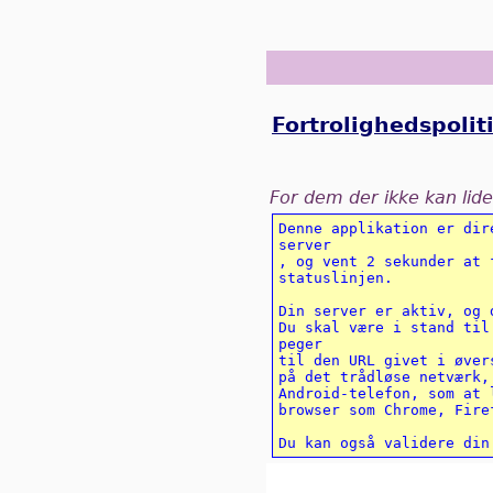
Fortrolighedspolit
For dem der ikke kan lide
Denne applikation er dir
server 

, og vent 2 sekunder at 
statuslinjen. 

Din server er aktiv, og 
Du skal være i stand til
peger 

til den URL givet i øver
på det trådløse netværk,
Android-telefon, som at 
browser som Chrome, Firef