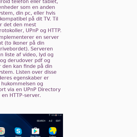
roid telefon eller tablet,
enheder som en anden
stem, din pc, eller hvis
kompatibel på dit TV. Til
er det den mest
rotokoller, UPnP og HTTP.
 implementerer en server
nt (to ikoner på din
rivebordet). Serveren
 liste af video, lyd og
r, og derudover pdf og
r den kan finde på din
stem. Listen over disse
 deres egenskaber er
 i hukommelsen og
jort via en UPnP Directory
g en HTTP-server.