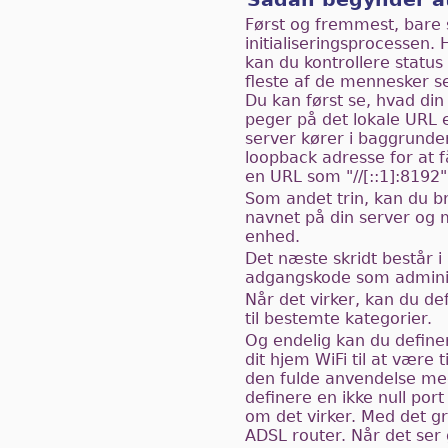
Først og fremmest, bare s
initialiseringsprocessen. 
kan du kontrollere status
fleste af de mennesker s
Du kan først se, hvad di
peger på det lokale URL e
server kører i baggrunden
loopback adresse for at 
en URL som "//[::1]:8192"
Som andet trin, kan du br
navnet på din server og må
enhed.
Det næste skridt består i
adgangskode som administ
Når det virker, kan du d
til bestemte kategorier.
Og endelig kan du definer
dit hjem WiFi til at være 
den fulde anvendelse med
definere en ikke null port
om det virker. Med det g
ADSL router. Når det se