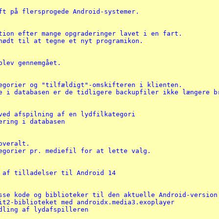
ft på flersprogede Android-systemer.

tion efter mange opgraderinger lavet i en fart.

nødt til at tegne et nyt programikon.

blev gennemgået.

tegorier og "tilfældigt"-omskifteren i klienten.

e i databasen er de tidligere backupfiler ikke længere br
ved afspilning af en lydfilkategori

ering i databasen

veralt.

egorier pr. mediefil for at lette valg.

 af tilladelser til Android 14

sse kode og biblioteker til den aktuelle Android-version

it2-biblioteket med androidx.media3.exoplayer

dling af lydafspilleren
