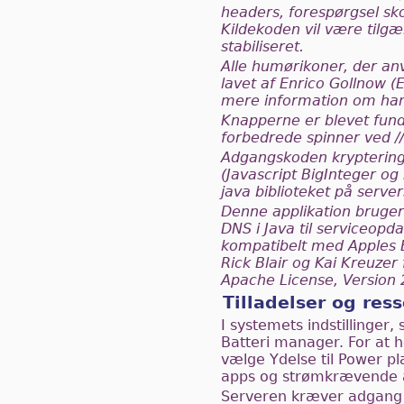
headers, forespørgsel sko
Kildekoden vil være tilg
stabiliseret.
Alle humørikoner, der a
lavet af Enrico Gollnow (
mere information om ha
Knapperne er blevet fun
forbedrede spinner ved 
Adgangskoden kryptering 
(Javascript BigInteger o
java biblioteket på server
Denne applikation bruger
DNS i Java til serviceopda
kompatibelt med Apples Bo
Rick Blair og Kai Kreuzer 
Apache License, Version 
Tilladelser og res
I systemets indstillinger,
Batteri manager. For at 
vælge Ydelse til Power p
apps og strømkrævende 
Serveren kræver adgang t