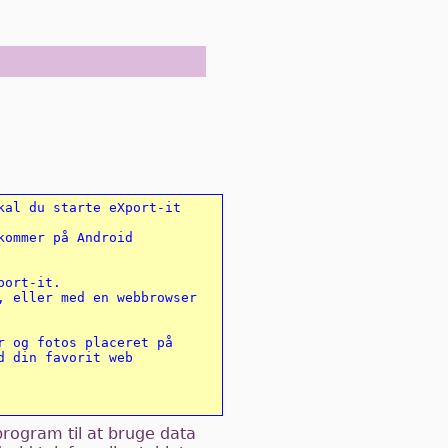
al du starte eXport-it 
ommer på Android 
ort-it. 

 eller med en webbrowser 
 og fotos placeret på 

 din favorit web 

program til at bruge data