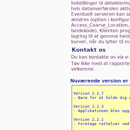
indstillinger til detekter
hvis dataoverførslen akti
Eventuelt serveren kan s
ændres (option i konfigu
Access_Coarse_Location, 
landekode). Klienten progr
lagring til at gemme hented
kurver, når du lytter til m
Kontakt os
Du kan kontakte os via e-m
Tøv ikke med at rapporte
velkomne.
Nuværende version er n
Version 2.2.7

- Bare for at holde dig o
Version 2.2.3

- Applikationen blev opg
Version 2.2.1

- Foretage rettelser ved