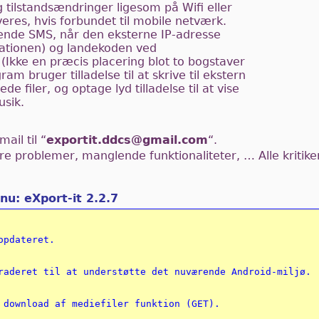
ing tilstandsændringer ligesom på Wifi eller
veres, hvis forbundet til mobile netværk.
ende SMS, når den eksterne IP-adresse
rationen) og landekoden ved
(Ikke en præcis placering blot to bogstaver
am bruger tilladelse til at skrive til ekstern
e filer, og optage lyd tilladelse til at vise
usik.
ail til “
exportit.ddcs@gmail.com
“.
re problemer, manglende funktionaliteter, … Alle kriti
u: eXport-it 2.2.7
pdateret.

raderet til at understøtte det nuværende Android-miljø.

 download af mediefiler funktion (GET).
