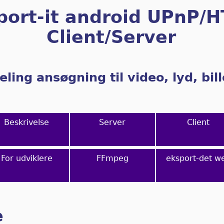
port-it android UPnP/
Client/Server
eling ansøgning til video, lyd, bi
Beskrivelse
Server
Client
For udviklere
FFmpeg
eksport-det w
e