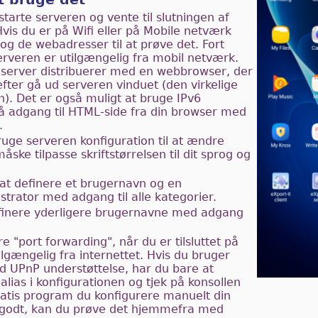
tarte serveren og vente til slutningen af
Hvis du er på Wifi eller på Mobile netværk
 og de webadresser til at prøve det. Fort
erveren er utilgængelig fra mobil netværk.
n server distribuerer med en webbrowser, der
fter gå ud serveren vinduet (den virkelige
). Det er også muligt at bruge IPv6
få adgang til HTML-side fra din browser med
.
uge serveren konfiguration til at ændre
ske tilpasse skriftstørrelsen til dit sprog og
 at definere et brugernavn og en
rator med adgang til alle kategorier.
efinere yderligere brugernavne med adgang
e "port forwarding", når du er tilsluttet på
tilgængelig fra internettet. Hvis du bruger
 UPnP understøttelse, har du bare at
 alias i konfigurationen og tjek på konsollen
ratis program du konfigurere manuelt din
r godt, kan du prøve det hjemmefra med