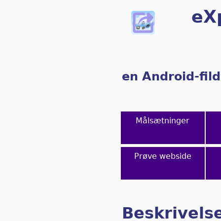
eX
en Android-fild
Målsætninger
Prøve webside
Beskrivels