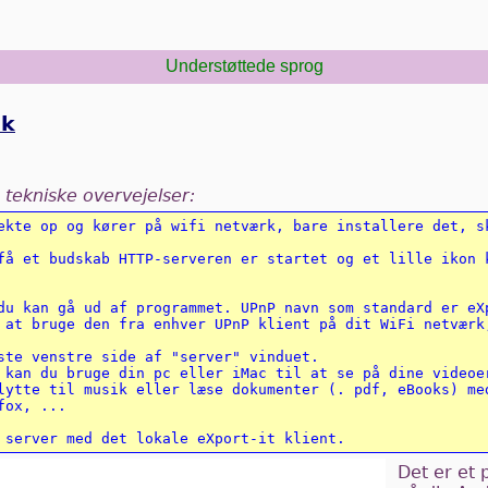
Understøttede sprog
ik
 tekniske overvejelser:
ekte op og kører på wifi netværk, bare installere det, sk
få et budskab HTTP-serveren er startet og et lille ikon k
du kan gå ud af programmet. UPnP navn som standard er eXp
 at bruge den fra enhver UPnP klient på dit WiFi netværk,
ste venstre side af "server" vinduet. 

 kan du bruge din pc eller iMac til at se på dine videoer
lytte til musik eller læse dokumenter (. pdf, eBooks) med
ox, ... 

Det er et 