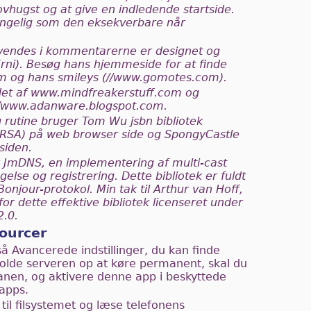
vhugst og at give en indledende startside.
ængelig som den eksekverbare når
nvendes i kommentarerne er designet og
Erni). Besøg hans hjemmeside for at finde
m og hans smileys (//www.gomotes.com).
det af www.mindfreakerstuff.com og
//www.adanware.blogspot.com.
rutine bruger Tom Wu jsbn bibliotek
g RSA) på web browser side og SpongyCastle
siden.
 JmDNS, en implementering af multi-cast
gelse og registrering. Dette bibliotek er fuldt
njour-protokol. Min tak til Arthur van Hoff,
for dette effektive bibliotek licenseret under
2.0.
sourcer
 så Avancerede indstillinger, du kan finde
holde serveren op at køre permanent, skal du
lanen, og aktivere denne app i beskyttede
apps.
il filsystemet og læse telefonens