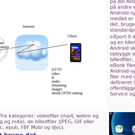
på din And
på andre 
Android-sy
mediet er 
det, brug
standardp
eXport-it
og en klie
Android sk
opbygge en
billedfile
eBook file
Android-sy
filer med
defineret
offentligg
Service o
 fire kategorier: videofiler (mp4, webm og
 og m4a), de billedfiler (JPEG, GIF eller
c, epub, FBF Mobi og djvu).
t bruge det