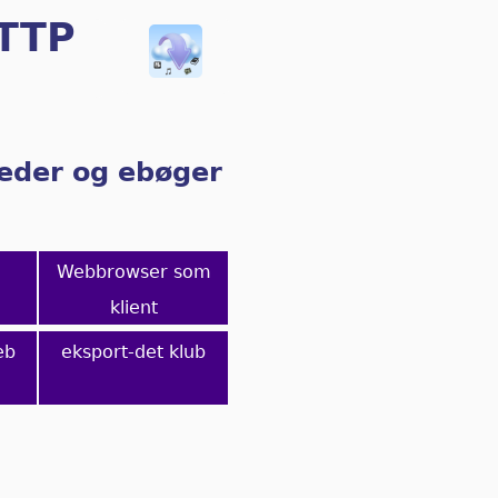
HTTP
lleder og ebøger
Webbrowser som
klient
eb
eksport-det klub