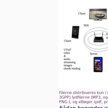
Filerne distribueres kun i
3GPP) lydfilerne (MP3, ogg
PNG-), og eBøger (pdf, pr
Sådan begynder a