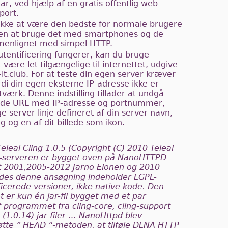
r, ved hjælp af en gratis offentlig web
port.
 ikke at være den bedste for normale brugere
ten at bruge det med smartphones og de
ammenlignet med simpel HTTP.
utentificering fungerer, kan du bruge
være let tilgængelige til internettet, udgive
t.club. For at teste din egen server kræver
di din egen eksterne IP-adresse ikke er
etværk. Denne indstilling tillader at undgå
ende URL med IP-adresse og portnummer,
ige server linje defineret af din server navn,
ng og en af dit billede som ikon.
eleal Cling 1.0.5 (Copyright (C) 2010 Teleal
-serveren er bygget oven på NanoHTTPD
ht 2001,2005-2012 Jarno Elonen og 2010
edes denne ansøgning indeholder LGPL-
icerede versioner, ikke native kode. Den
ket er kun én jar-fil bygget med et par
 programmet fra cling-core, cling-support
(1.0.14) jar filer … NanoHttpd blev
tøtte ” HEAD “-metoden, at tilføje DLNA HTTP