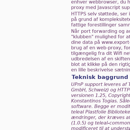
enhver webbrowser, du ha
proxy med Javascript sup
HTTPS selv støttede, ser
på grund af kompleksite
fattige forestillinger s
Når port forwarding og a
"klubben" mulighed for at 
dine data på www.export-i
brug af en web-proxy, for
tilgængelig fra dit Wifi n
udbredelsen af en skift
blot at klikke på den rigt
en lille beskrivelse sætni
Teknisk baggrund
UPnP support leveres af T
GmbH, Schweiz) og HTTP
versionen 1.25, Copyrig
Konstantinos Togias. Sål
software. Begge er modif
teleal Plastfolie Bibliote
ændringer, der kræves af
(1.0.5) og teleal-common 
modificeret til at unders