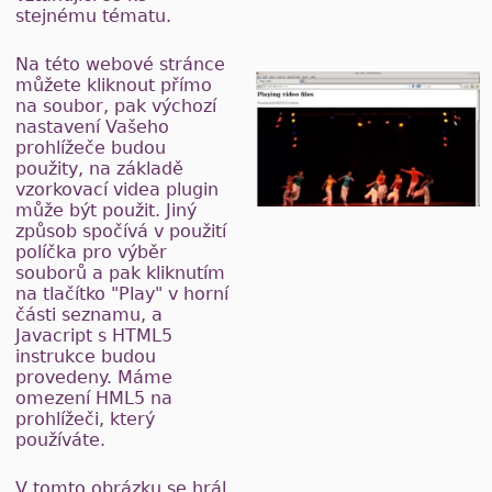
stejnému tématu.
Na této webové stránce
můžete kliknout přímo
na soubor, pak výchozí
nastavení Vašeho
prohlížeče budou
použity, na základě
vzorkovací videa plugin
může být použit. Jiný
způsob spočívá v použití
políčka pro výběr
souborů a pak kliknutím
na tlačítko "Play" v horní
části seznamu, a
Javacript s HTML5
instrukce budou
provedeny. Máme
omezení HML5 na
prohlížeči, který
používáte.
V tomto obrázku se hrál