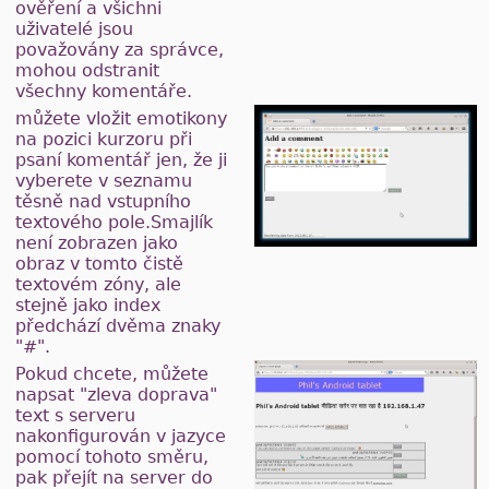
ověření a všichni
uživatelé jsou
považovány za správce,
mohou odstranit
všechny komentáře.
můžete vložit emotikony
na pozici kurzoru při
psaní komentář jen, že ji
vyberete v seznamu
těsně nad vstupního
textového pole.Smajlík
není zobrazen jako
obraz v tomto čistě
textovém zóny, ale
stejně jako index
předchází dvěma znaky
"#".
Pokud chcete, můžete
napsat "zleva doprava"
text s serveru
nakonfigurován v jazyce
pomocí tohoto směru,
pak přejít na server do