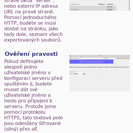
straně okna "server",
nebo externí IP adresa
URL na pravé straně.
Pomocí jednoduchého
HTTP, budete se musí
dostat na stránku, jako
tady dole, seznam všech
exportovaných souborů.
Ověření pravosti
Pokud definujete
alespoň jedno
uživatelské jméno v
konfiguraci serveru před
spuštěním ji, budete
muset dát své
uživatelské jméno a
heslo pro připojení k
serveru. Protože jsme
pomocí protokolu
HTTPS, tato textová pole
jsou odesílány šifrované
(silný) přes síť.