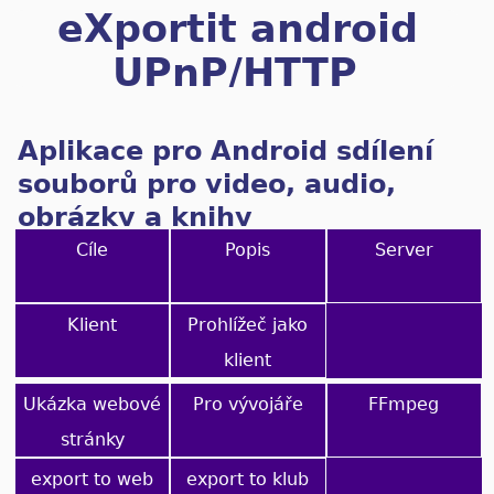
eXportit android
UPnP/HTTP
klient/server
Aplikace pro Android sdílení
souborů pro video, audio,
obrázky a knihy
Cíle
Popis
Server
Klient
Prohlížeč jako
klient
Ukázka webové
Pro vývojáře
FFmpeg
stránky
export to web
export to klub