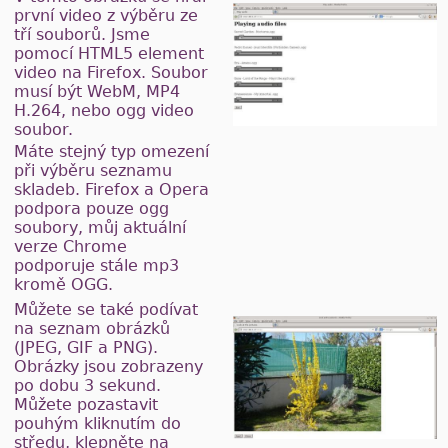
první video z výběru ze
tří souborů. Jsme
pomocí HTML5 element
video na Firefox. Soubor
musí být WebM, MP4
H.264, nebo ogg video
soubor.
Máte stejný typ omezení
při výběru seznamu
skladeb. Firefox a Opera
podpora pouze ogg
soubory, můj aktuální
verze Chrome
podporuje stále mp3
kromě OGG.
Můžete se také podívat
na seznam obrázků
(JPEG, GIF a PNG).
Obrázky jsou zobrazeny
po dobu 3 sekund.
Můžete pozastavit
pouhým kliknutím do
středu, klepněte na