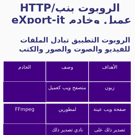
الروبوت بنب/HTTP
عميل وخادم eXport-it
الروبوت التطبيق تبادل الملفات
للفيديو والصوت والصور والكتب
الأهداف
وصف
الخادم
زبون
متصفح ويب كعميل
صفحة ويب عينة
لمطورين
FFmpeg
تصدير ذلك على
نادي تصدير ذلك