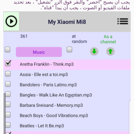
يجب أن يصبح "أخضر" والنقر فوق الزر "تشغيل" ، بعد تحديد
ملفات الفيديو أو الصوت ، يجب أن يبدأ "قناة".