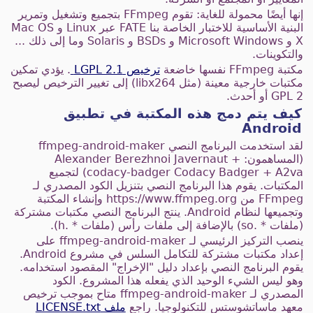
إنها أيضًا محمولة للغاية: تقوم FFmpeg بتجميع وتشغيل وتمرير
البنية الأساسية للاختبار الخاصة بنا FATE عبر Linux و Mac OS
X و Microsoft Windows و BSDs و Solaris وما إلى ذلك ...
والتكوينات.
مكتبة FFmpeg نفسها خاضعة
ترخيص LGPL 2.1
. يؤدي تمكين
مكتبات خارجية معينة (مثل libx264) إلى تغيير الترخيص ليصبح
GPL 2 أو أحدث.
كيف يتم دمج هذه المكتبة في تطبيق
Android
لقد استخدمت البرنامج النصي ffmpeg-android-maker
(المساهمون: Alexander Berezhnoi Javernaut +
codacy-badger Codacy Badger + A2va) لتجميع
المكتبات. يقوم هذا البرنامج النصي بتنزيل الكود المصدري لـ
FFmpeg من https://www.ffmpeg.org وإنشاء المكتبة
وتجميعها لنظام Android. ينتج البرنامج النصي مكتبات مشتركة
(ملفات * .so) بالإضافة إلى ملفات رأس (ملفات * .h).
ينصب التركيز الرئيسي لـ ffmpeg-android-maker على
إعداد مكتبات مشتركة للتكامل السلس في مشروع Android.
يقوم البرنامج النصي بإعداد دليل "الإخراج" المقصود استخدامه.
وهو ليس الشيء الوحيد الذي يفعله هذا المشروع. الكود
المصدري لـ ffmpeg-android-maker متاح بموجب ترخيص
معهد ماساتشوستس للتكنولوجيا. راجع
ملف LICENSE.txt