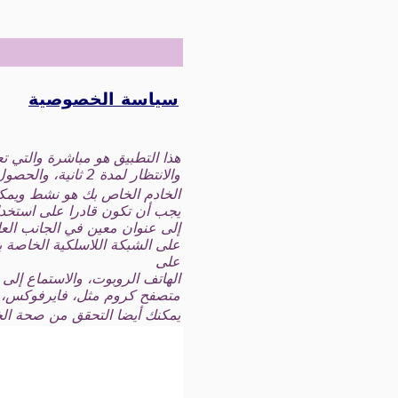
سياسة الخصوصية
هذا التطبيق هو مباشرة والتي تعمل عل
والانتظار لمدة 2 ثانية، والحصول على رسالة بدء تشغيل ملقم HTTP وأيقونة صغيرة في شريط الحالة يأتي الروبوت.
الخادم الخاص بك هو نشط ويمكنك ال
يجب أن تكون قادرا على استخدامها من أي عميل UPnP على شبكة واي 
إلى عنوان معين في الجانب العل
على الشبكة اللاسلكية الخاصة ب
على
الهاتف الروبوت، والاستماع إلى
متصفح كروم مثل، فايرفوكس،
يمكنك أيضا التحقق من صحة الخادم الخاص 