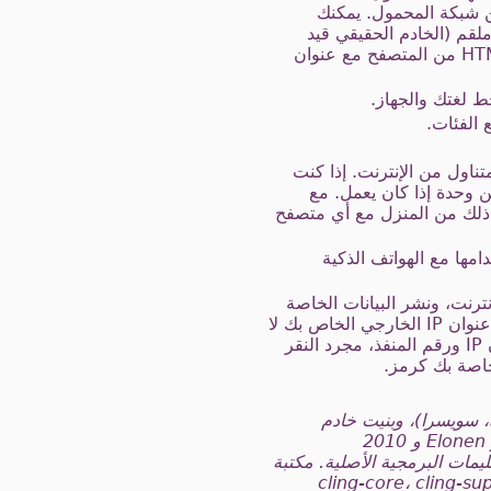
ن شبكة المحمول. يمكنك
ويب على المستوى المحلي URL بعد الخروج إطار ملقم (الخادم الحقيقي قيد
التشغيل في الخلفية). ومن الممكن أيضا استخدام عنوان الاسترجاع IPv6 إلى الوصول إلى صفحة HTML من المتصفح مع عنوان
ط لغتك والجهاز.
 الفئات.
ناول من الإنترنت. إذا كنت
التحقق من وحدة إذا كان يعمل. مع
و جيدة يمكنك أن تجرب ذلك من المنزل مع أي متصفح
امها مع الهواتف الذكية
ترنت، ونشر البيانات الخاصة
بك على www.export-it.club. لاختبار الخادم الخاص بك يتطلب استخدام وكيل ويب بسبب الخاصة عنوان IP الخارجي الخاص بك لا
يمكن الوصول إليه من شبكة واي فاي الخاص بك. يسمح هذا الخيار لتجنب توزيع URL تغيير مع عنوان IP ورقم المنفذ، مجرد النقر
خاصة بك كرمز.
Tel تتشبث 1.0.5 (حقوق الطبع والنشر (ج) 2010 Teleal محدودة، سويسرا)، وبنيت خادم
المتشعب على رأس NanoHTTPD الإصدار 1.25، جميع الحقوق محفوظة 2001،2005-2012 يارنو Elonen و 2010
L. كلاهما نسخ معدلة، وليس التعليمات البرمجية الأصلية. مكتبة
رة واحدة فقط بنيت مع بعض التعديلات المطلوبة من قبل التطبيق من cling-core، cling-support