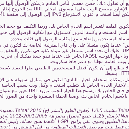
قع أن تحاول ذلك. حصن معظم الناس الخادم لا يمكن الوصول إليها م
التحقق أولا ما خادمك بتوزيع مع الإشارة متصفح ال
كوين الملقم لتغيير اسم الخادم الخاص بك، وربما التكيف مع حجم الخ
د اسم المستخدم وكلمة المرور كمسؤول مع إمكانية الوصول إلى جميع
أسماء المستخدمين إضافية مع إمكانية الوصول إلى فئات محددة.
حن" عندما تكون متصلا على واي فاي المنزلية الخاصة بك لتكون في مت
تستخدم التطبيق الكامل مع UPnP، عليك أن تحدد اسم مستعار غير ميناء لاغية في تكوين و
التطبيق المجاني لديك لتكوين يدويا جهاز التوجيه ADSL الخاص بك. عندما تبد
 ويب العامة مجانا مع دعم جافا سكريبت.
ا، لا نتطلع إلى أن تكون أفضل للمستخدمين الطبيعي نظرا لتعقيد لاستخد
ل، يمكنك استخدام الخيار "النادي" لتكون في متناول بسهولة على الإن
الاسم الخادم الخاص بك، وصفا الجملة الصغيرة واحدة من الصور ال
تم توفير دعم UPnP بواسطة eal
كونستانتينوس Togias. وبالتالي هذا التطبيق يحتوي على برامج GPL
TelealCling هو ملف ج