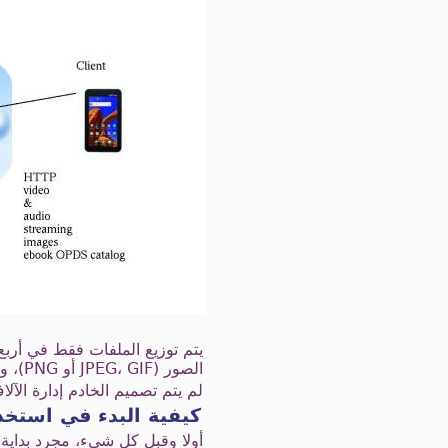
الصور (JPEG، GIF أو PNG)، والكتب (قوات الدفاع الشعبي، لجان المقاومة الشعبية، EPUB، PDB، وموبي وديجيفو).
لم يتم تصميم الخادم إدارة الآل
كيفية البدء في استخد
أولا وقبل كل شيء، مجرد بداية ا