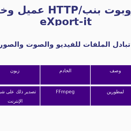
الروبوت بنب/HTTP عميل
eXport-it
تبادل الملفات للفيديو والصوت والصور
وصف
الخادم
زبون
لمطورين
FFmpeg
تصدير ذلك على شب
الإنترنت