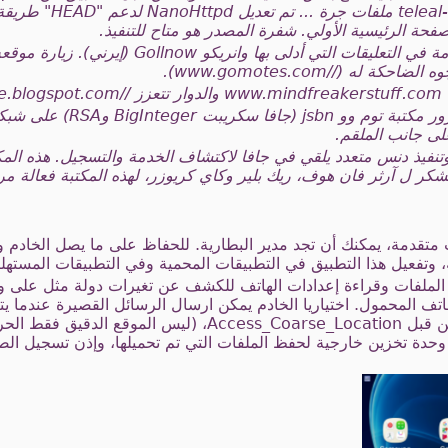
وصممت جميع الرموز المستخدمة في التعليقات التي أدلى 
له (//www.gomotes.com).
w.
يستخدم روتين تشفير كلمة المرور م
نفيذ دنس متعدد يلقي في جافا لاكتشاف الخدمة والتسجيل. هذه المكت
لشكر ل آرثر فان هوف، ريك بلير وكاي كريوزر، لهذه المكتبة فعالة
 متقدمة، يمكنك أن تجد مدير البطارية. للحفاظ على ما يصل الخادم 
ة، وتفعيل هذا التطبيق في التطبيقات المحمية وفي التطبيقات المستهل
لملفات وقراءة إعدادات الهاتف للكشف عن تغيرات دولة مثل على وا
(الخيار في تكوين) ورمز البلد من قبل Access_Coarse_Location، (ل
لى وحدة تخزين خارجية لحفظ الملفات التي تم تحميلها، وإذن تسجيل ال