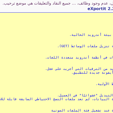
كل، عدم وجود وظائف، … جميع النقاد والتعليقات هي موضع ترحيب.