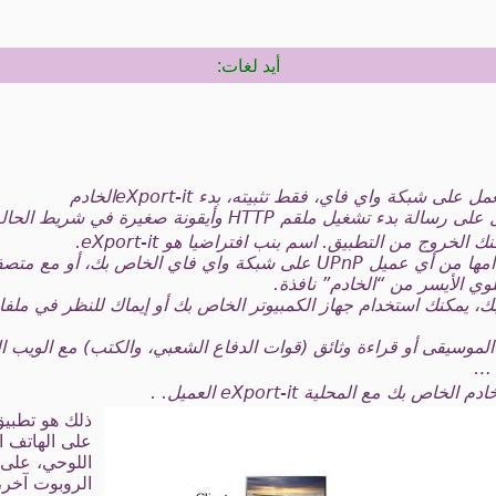
أيد لغات:
ى شبكة واي فاي، فقط تثبيته، بدء eXport-itالخادم
خروج من التطبيق. اسم بنب افتراضيا هو eXport-it.
فاي الخاص بك، أو مع متصفح ويب لافتا
وي الأيسر من “الخادم” نافذة.
ك، يمكنك استخدام جهاز الكمبيوتر الخاص بك أو إيماك للنظر في ملفا
 الموسيقى أو قراءة وثائق (قوات الدفاع الشعبي، والكتب) مع الويب ا
 …
بك مع المحلية eXport-it العميل. .
ذلك هو تطبيق
على الهاتف ا
اللوحي، على 
الروبوت آخر، 