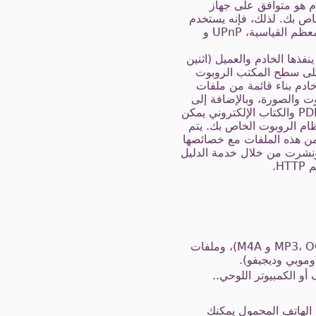
ام هو متوافق على جهاز
خاص بك. لذلك، فإنه يستخدم
بروتوكولات معظم القياسية، UPnP و
ينفذها الخادم والعميل (اثنين
لى سطح المكتب الروبوت
ادم بناء قائمة من ملفات
وت والصورة، وبالإضافة إلى
ذلك ملفات PDF والكتاب الإلكتروني يمكن
ام الروبوت الخاص بك. يتم
من هذه الملفات مع خصائصها
ونشرت من خلال خدمة الدليل
يتم توزيع الملفات فقط في أربع فئات: ملفات الفيديو (MP4، webm و3GPP) الملفات الصوتية (MP3، OGG و M4A)، وملفات
أو الكمبيوتر اللوحي..
ة الهاتف المحمول يمكنك