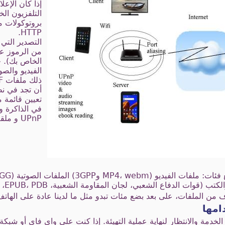
إذا كان الإعل
التلفزيون ال
HTTP.
التصدير التي 
من الرموز ع
الخاص بك). خ
الفيديو والص
أن تجد في نظ
تعيين قائمة 
في الذاكرة 
UPnP و ملقم HTTP.
اف من الملفات، على بعد بضع مئات تبدو مثل ما لدينا عادة على الهاتف 
امها
لخدمة والانتظار لنهاية عملية التهيئة. إذا كنت على واي فاي أو شبك