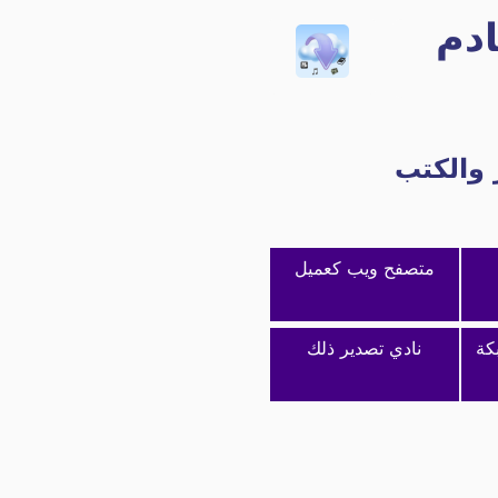
 وخادم
 والكتب
متصفح ويب كعميل
كة
نادي تصدير ذلك