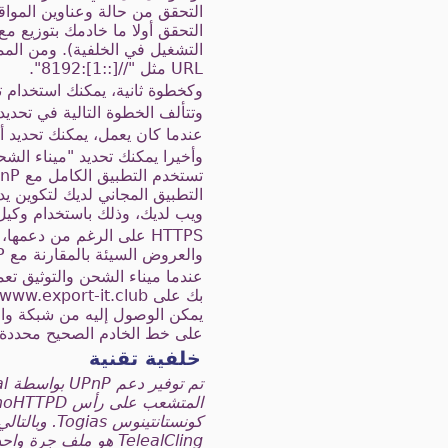
التحقق من حالة وعناوين الموا
URL مثل "//[::1]:8192".
وكخطوة ثانية، يمكنك استخدام ت
وتتألف الخطوة التالية في تحدي
عندما كان يعمل، يمكنك تحديد 
وأخيرا يمكنك تحديد "ميناء الش
ويب لديك، وذلك باستخدام وكيل
HTTPS على الرغم من دعمه
والعروض السيئة بالمقارنة مع HTTP بسيط.
عندما ميناء الشحن والتوثيق تعم
على خط الخادم الصحيح محددة ب
خلفية تقنية