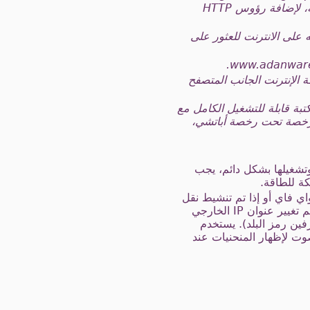
(1.0.5) وteleal-common (1.0.14) ملفات جرة ... تم تعديل NanoHttpd لدعم "HEAD" طريقة، لإضافة رؤوس HTTP
بها وانريكو Gollnow (إيرني). زيارة موقعه على الانترنت للعثور على
كتبة توم وو jsbn (جافا سكريبت BigInteger وRSA) على شبكة الإنترنت الجانب المتصفح
بة قابلة للتشغيل الكامل مع
 مرخصة تحت رخصة أباتشي،
وتشغيلها بشكل دائم، يجب
كة للطاقة.
ي فاي أو إذا تم تنشيط نقل
البيانات إذا كان متصلا شبكة للهاتف المحمول. اختياريا الخادم يمكن ارسال الرسائل القصيرة عندما يتم تغيير عنوان IP الخارجي
يس الموقع الدقيق فقط الحرفين رمز البلد). يستخدم
صوت لإظهار المنحنيات عند