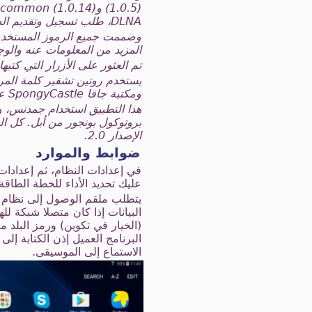
DLNA، طلب تسجيل وتقديم الصفحة الرئيسية الأولي. شفرة المصدر هو متاح للتنفيذ.
المزيد من المعلومات عنه والوجوه الضاحكة 
تم العثور على الأزرار التي كتبها www.mindfreakerstuff.com والدوار تتعزز //ww.adanware.blogspot.com
ومكتبة جافا SpongyCastle على جانب الملقم.
هذا التطبيق استخدام جمدنس، وت
بروتوكول بونجور من أبل. كل ا
الإصدار 2.0.
ضوابط والموارد
في إعدادات النظام، ثم إعدادات
عليك تحديد الأداء للخطة الطاق
يتطلب ملقم الوصول إلى نظام ا
البرنامج العميل إذن الكتابة إ
الاستماع إلى الموسيقى.