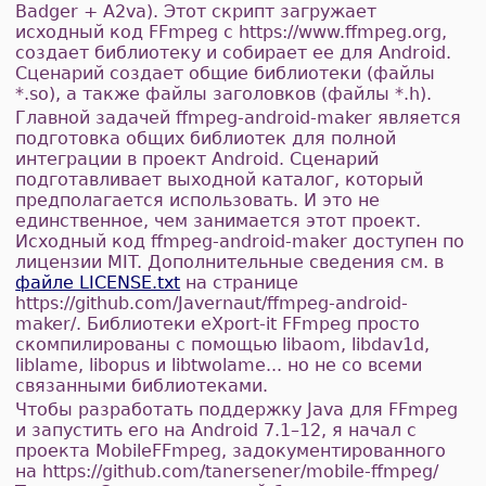
Badger + A2va). Этот скрипт загружает
исходный код FFmpeg с https://www.ffmpeg.org,
создает библиотеку и собирает ее для Android.
Сценарий создает общие библиотеки (файлы
*.so), а также файлы заголовков (файлы *.h).
Главной задачей ffmpeg-android-maker является
подготовка общих библиотек для полной
интеграции в проект Android. Сценарий
подготавливает выходной каталог, который
предполагается использовать. И это не
единственное, чем занимается этот проект.
Исходный код ffmpeg-android-maker доступен по
лицензии MIT. Дополнительные сведения см. в
файле LICENSE.txt
на странице
https://github.com/Javernaut/ffmpeg-android-
maker/. Библиотеки eXport-it FFmpeg просто
скомпилированы с помощью libaom, libdav1d,
liblame, libopus и libtwolame... но не со всеми
связанными библиотеками.
Чтобы разработать поддержку Java для FFmpeg
и запустить его на Android 7.1–12, я начал с
проекта MobileFFmpeg, задокументированного
на https://github.com/tanersener/mobile-ffmpeg/