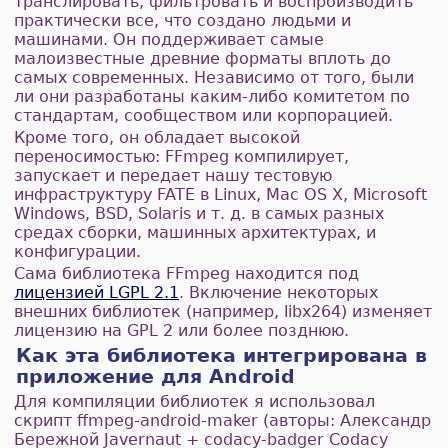
транслировать, фильтровать и воспроизводить
практически все, что создано людьми и
машинами. Он поддерживает самые
малоизвестные древние форматы вплоть до
самых современных. Независимо от того, были
ли они разработаны каким-либо комитетом по
стандартам, сообществом или корпорацией.
Кроме того, он обладает высокой
переносимостью: FFmpeg компилирует,
запускает и передает нашу тестовую
инфраструктуру FATE в Linux, Mac OS X, Microsoft
Windows, BSD, Solaris и т. д. в самых разных
средах сборки, машинных архитектурах, и
конфигурации.
Сама библиотека FFmpeg находится под
лицензией LGPL 2.1
. Включение некоторых
внешних библиотек (например, libx264) изменяет
лицензию на GPL 2 или более позднюю.
Как эта библиотека интегрирована в
приложение для Android
Для компиляции библиотек я использовал
скрипт ffmpeg-android-maker (авторы: Александр
Бережной Javernaut + codacy-badger Codacy