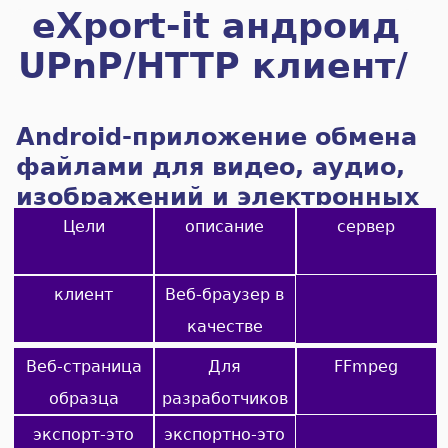
eXport-it андроид
UPnP/HTTP клиент/
сервер
Android-приложение обмена
файлами для видео, аудио,
изображений и электронных
книг
Цели
описание
сервер
клиент
Веб-браузер в
качестве
клиента
Веб-страница
Для
FFmpeg
образца
разработчиков
экспорт-это
экспортно-это