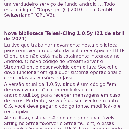
um verdadeiro serviço de fundo android … Todo
esse código é “Copyright (C) 2010 Teleal GmbH,
Switzerland” (GPL V3).
Nova biblioteca Teleal-Cling 1.0.5y (21 de abril
de 2021)
Eu tive que trabalhar novamente nesta biblioteca
para remover o requisito da biblioteca Apache HTTP
Client, que não está mais totalmente integrada no
Android. O novo código do StreamServer e
StreamClient é desenvolvido com o Java Socket e
deve funcionar em qualquer sistema operacional e
com todas as versões do Java.
A versão atual da 1.0.5y, ainda é um código "em
desenvolvimento" e contém links para
android.util.Log para receber mensagens em caso
de erros. Portanto, se você quiser usá-lo em outro
O.S. você deve pegar o código fonte, modificá-lo e
recompilar.
Além disso, esta versão do código cria variáveis
String no StreamServer e StreamClient, e essas
variáveis são puramente UTF-8. Isso também pode