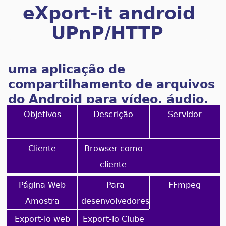
eXport-it android
UPnP/HTTP
Cliente/Servidor
uma aplicação de
compartilhamento de arquivos
do Android para vídeo, áudio,
imagens e ebooks
Objetivos
Descrição
Servidor
Cliente
Browser como
cliente
Página Web
Para
FFmpeg
Amostra
desenvolvedores
Export-lo web
Export-lo Clube