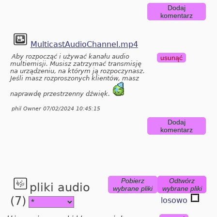
Dodaj
komentarz
MulticastAudioChannel.mp4
Aby rozpocząć i używać kanału audio
usunąć
multiemisji. Musisz zatrzymać transmisję
na urządzeniu, na którym ją rozpoczynasz.
Jeśli masz rozproszonych klientów, masz
naprawdę przestrzenny dźwięk.
phil Owner 07/02/2024 10:45:15
Dodaj
komentarz
Pobierz
Odtwórz
pliki audio
wybrane pliki
wybrane pliki
(7)
losowo