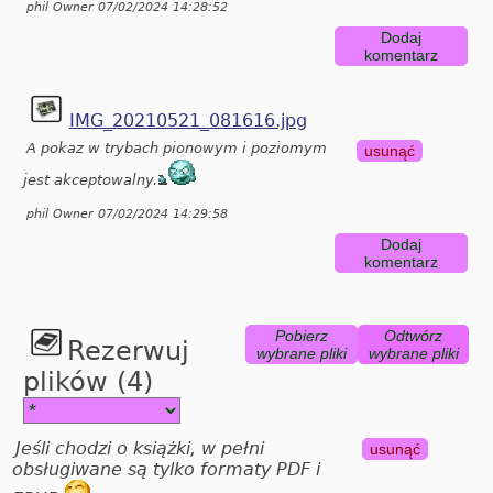
phil Owner 07/02/2024 14:28:52
Dodaj
komentarz
IMG_20210521_081616.jpg
A pokaz w trybach pionowym i poziomym
usunąć
jest akceptowalny.
phil Owner 07/02/2024 14:29:58
Dodaj
komentarz
Pobierz
Odtwórz
Rezerwuj
wybrane pliki
wybrane pliki
plików (4)
Jeśli chodzi o książki, w pełni
usunąć
obsługiwane są tylko formaty PDF i