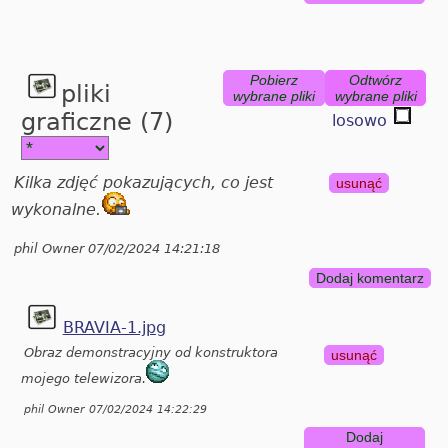
Pobierz
Odtwórz
pliki
wybrane pliki
wybrane pliki
graficzne (7)
losowo
Kilka zdjęć pokazujących, co jest
usunąć
wykonalne.
phil Owner 07/02/2024 14:21:18
Dodaj komentarz
BRAVIA-1.jpg
Obraz demonstracyjny od konstruktora
usunąć
mojego telewizora.
phil Owner 07/02/2024 14:22:29
Dodaj