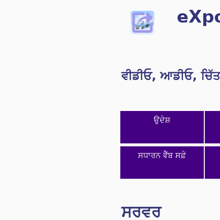
eXpo
ਵੀਡੀਓ, ਆਡੀਓ, ਚਿੱਤ
ਉਦੇਸ਼
ਸਧਾਰਨ ਵੈੱਬ ਸਫ਼ੇ
ਸਰਵਰ