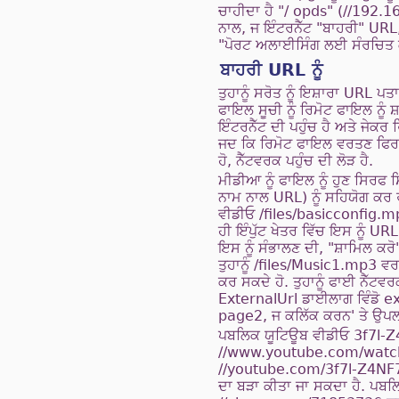
ਚਾਹੀਦਾ ਹੈ "/ opds" (//192.
ਨਾਲ, ਜ ਇੰਟਰਨੈੱਟ "ਬਾਹਰੀ" URL
"ਪੋਰਟ ਅਲਾਈਸਿੰਗ ਲਈ ਸੰਰਚਿਤ ਕੀ
ਬਾਹਰੀ URL ਨੂੰ
ਤੁਹਾਨੂੰ ਸਰੋਤ ਨੂੰ ਇਸ਼ਾਰਾ URL ਪਤਾ
ਫਾਇਲ ਸੂਚੀ ਨੂੰ ਰਿਮੋਟ ਫਾਇਲ ਨੂੰ ਸ਼
ਇੰਟਰਨੈੱਟ ਦੀ ਪਹੁੰਚ ਹੈ ਅਤੇ ਜੇਕਰ
ਜਦ ਕਿ ਰਿਮੋਟ ਫਾਇਲ ਵਰਤਣ ਫਿਰ 
ਹੋ, ਨੈੱਟਵਰਕ ਪਹੁੰਚ ਦੀ ਲੋੜ ਹੈ.
ਮੀਡੀਆ ਨੂੰ ਫਾਇਲ ਨੂੰ ਹੁਣ ਸਿਰਫ ਸ
ਨਾਮ ਨਾਲ URL) ਨੂੰ ਸਹਿਯੋਗ ਕਰ ਰਹ
ਵੀਡੀਓ /files/basicconfig.mp
ਹੀ ਇੰਪੁੱਟ ਖੇਤਰ ਵਿੱਚ ਇਸ ਨੂੰ URL
ਇਸ ਨੂੰ ਸੰਭਾਲਣ ਦੀ, "ਸ਼ਾਮਿਲ ਕਰੋ
ਤੁਹਾਨੂੰ /files/Music1.mp3 ਵ
ਕਰ ਸਕਦੇ ਹੋ. ਤੁਹਾਨੂੰ ਫਾਈ ਨੈੱਟਵ
ExternalUrl ਡਾਈਲਾਗ ਵਿੰਡੋ e
page2, ਜ ਕਲਿੱਕ ਕਰਨ' ਤੇ ਉਪਲ
ਪਬਲਿਕ ਯੂਟਿਊਬ ਵੀਡੀਓ 3f7l-Z4N
//www.youtube.com/watc
//youtube.com/3f7l-Z4NF70
ਦਾ ਬੜਾ ਕੀਤਾ ਜਾ ਸਕਦਾ ਹੈ. ਪਬਲ