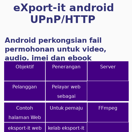
eXport-it android
UPnP/HTTP
Pelanggan/Pelayan
Android perkongsian fail
permohonan untuk video,
audio, imej dan ebook
Objektif
Penerangan
Server
Pelanggan
Pelayar web
sebagai
pelanggan
Contoh
Untuk pemaju
FFmpeg
halaman Web
eksport-it web
kelab eksport-it