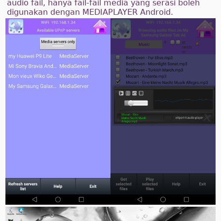
audio fail, hanya fail-fail media yang serasi boleh
digunakan dengan MEDIAPLAYER Android.