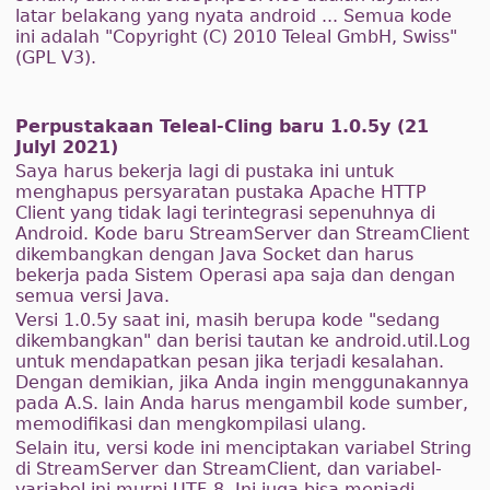
latar belakang yang nyata android ... Semua kode
ini adalah "Copyright (C) 2010 Teleal GmbH, Swiss"
(GPL V3).
Perpustakaan Teleal-Cling baru 1.0.5y (21
Julyl 2021)
Saya harus bekerja lagi di pustaka ini untuk
menghapus persyaratan pustaka Apache HTTP
Client yang tidak lagi terintegrasi sepenuhnya di
Android. Kode baru StreamServer dan StreamClient
dikembangkan dengan Java Socket dan harus
bekerja pada Sistem Operasi apa saja dan dengan
semua versi Java.
Versi 1.0.5y saat ini, masih berupa kode "sedang
dikembangkan" dan berisi tautan ke android.util.Log
untuk mendapatkan pesan jika terjadi kesalahan.
Dengan demikian, jika Anda ingin menggunakannya
pada A.S. lain Anda harus mengambil kode sumber,
memodifikasi dan mengkompilasi ulang.
Selain itu, versi kode ini menciptakan variabel String
di StreamServer dan StreamClient, dan variabel-
variabel ini murni UTF-8. Ini juga bisa menjadi