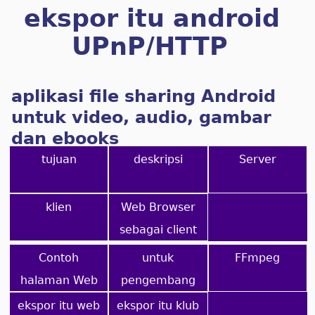
ekspor itu android
UPnP/HTTP
client/server
aplikasi file sharing Android
untuk video, audio, gambar
dan ebooks
tujuan
deskripsi
Server
klien
Web Browser
sebagai client
Contoh
untuk
FFmpeg
halaman Web
pengembang
ekspor itu web
ekspor itu klub