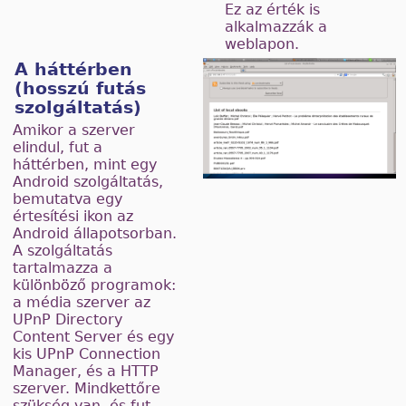
Ez az érték is
alkalmazzák a
weblapon.
A háttérben
(hosszú futás
szolgáltatás)
Amikor a szerver
elindul, fut a
háttérben, mint egy
Android szolgáltatás,
bemutatva egy
értesítési ikon az
Android állapotsorban.
A szolgáltatás
tartalmazza a
különböző programok:
a média szerver az
UPnP Directory
Content Server és egy
kis UPnP Connection
Manager, és a HTTP
szerver. Mindkettőre
szükség van, és fut,