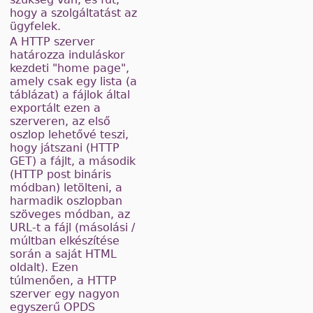
hogy a szolgáltatást az
ügyfelek.
A HTTP szerver
határozza induláskor
kezdeti "home page",
amely csak egy lista (a
táblázat) a fájlok által
exportált ezen a
szerveren, az első
oszlop lehetővé teszi,
hogy játszani (HTTP
GET) a fájlt, a második
(HTTP post bináris
módban) letölteni, a
harmadik oszlopban
szöveges módban, az
URL-t a fájl (másolási /
múltban elkészítése
során a saját HTML
oldalt). Ezen
túlmenően, a HTTP
szerver egy nagyon
egyszerű OPDS