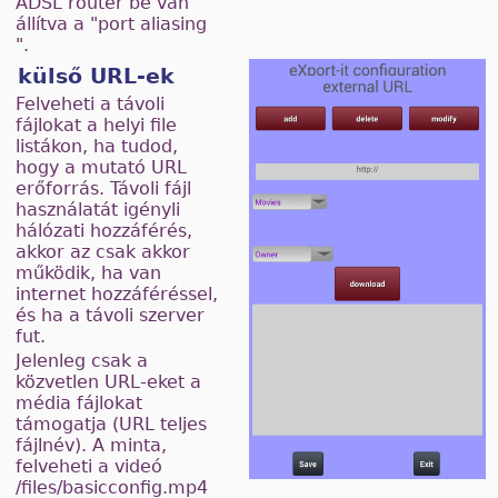
ADSL router be van
állítva a "port aliasing
".
külső URL-ek
Felveheti a távoli
fájlokat a helyi file
listákon, ha tudod,
hogy a mutató URL
erőforrás. Távoli fájl
használatát igényli
hálózati hozzáférés,
akkor az csak akkor
működik, ha van
internet hozzáféréssel,
és ha a távoli szerver
fut.
Jelenleg csak a
közvetlen URL-eket a
média fájlokat
támogatja (URL teljes
fájlnév). A minta,
felveheti a videó
/files/basicconfig.mp4