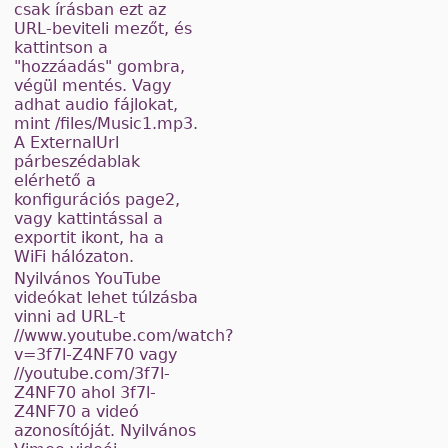
csak írásban ezt az
URL-beviteli mezőt, és
kattintson a
"hozzáadás" gombra,
végül mentés. Vagy
adhat audio fájlokat,
mint /files/Music1.mp3.
A ExternalUrl
párbeszédablak
elérhető a
konfigurációs page2,
vagy kattintással a
exportit ikont, ha a
WiFi hálózaton.
Nyilvános YouTube
videókat lehet túlzásba
vinni ad URL-t
//www.youtube.com/watch?
v=3f7l-Z4NF70 vagy
//youtube.com/3f7l-
Z4NF70 ahol 3f7l-
Z4NF70 a videó
azonosítóját. Nyilvános