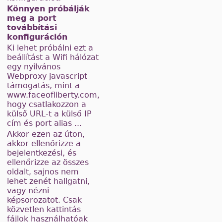
Könnyen próbálják
meg a port
továbbítási
konfiguráción
Ki lehet próbálni ezt a
beállítást a Wifi hálózat
egy nyilvános
Webproxy javascript
támogatás, mint a
www.faceofliberty.com,
hogy csatlakozzon a
külső URL-t a külső IP
cím és port alias ...
Akkor ezen az úton,
akkor ellenőrizze a
bejelentkezési, és
ellenőrizze az összes
oldalt, sajnos nem
lehet zenét hallgatni,
vagy nézni
képsorozatot. Csak
közvetlen kattintás
fájlok használhatóak