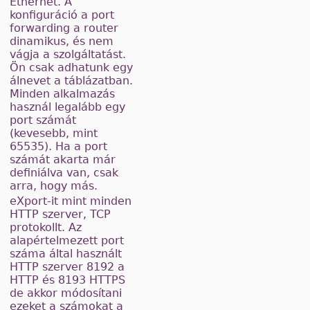
Ethernet. A
konfiguráció a port
forwarding a router
dinamikus, és nem
vágja a szolgáltatást.
Ön csak adhatunk egy
álnevet a táblázatban.
Minden alkalmazás
használ legalább egy
port számát
(kevesebb, mint
65535). Ha a port
számát akarta már
definiálva van, csak
arra, hogy más.
eXport-it mint minden
HTTP szerver, TCP
protokollt. Az
alapértelmezett port
száma által használt
HTTP szerver 8192 a
HTTP és 8193 HTTPS
de akkor módosítani
ezeket a számokat a