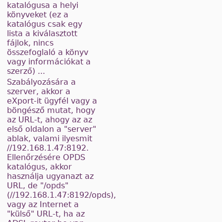
katalógusa a helyi
könyveket (ez a
katalógus csak egy
lista a kiválasztott
fájlok, nincs
összefoglaló a könyv
vagy információkat a
szerző) ...
Szabályozására a
szerver, akkor a
eXport-it ügyfél vagy a
böngésző mutat, hogy
az URL-t, ahogy az az
első oldalon a "server"
ablak, valami ilyesmit
//192.168.1.47:8192.
Ellenőrzésére OPDS
katalógus, akkor
használja ugyanazt az
URL, de "/opds"
(//192.168.1.47:8192/opds),
vagy az Internet a
"külső" URL-t, ha az