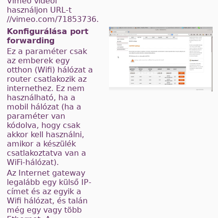
Vimeo videói
használjon URL-t
//vimeo.com/71853736.
Konfigurálása port
forwarding
Ez a paraméter csak
az emberek egy
otthon (Wifi) hálózat a
router csatlakozik az
internethez. Ez nem
használható, ha a
mobil hálózat (ha a
paraméter van
kódolva, hogy csak
akkor kell használni,
amikor a készülék
csatlakoztatva van a
WiFi-hálózat).
Az Internet gateway
legalább egy külső IP-
címet és az egyik a
Wifi hálózat, és talán
még egy vagy több