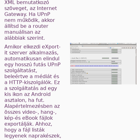
XML bemutatkozó
szöveget, az Internet
Gateway. Ha UPnP
nem működik, akkor
állítsd be a router
manuálisan az
alábbiak szerint.
Amikor elkezdi eXport-
it szerver alkalmazás,
automatikusan elindul
egy hosszú futás UPnP
szolgáltatást,
beleértve a médiát és
a HTTP-kiszolgálók. Ez
a szolgáltatás ad egy
kis ikon az Android
asztalon, ha fut.
Alapértelmezésben az
összes video-, hang-,
kép-és eBook fájlok
exportálják. Ahhoz,
hogy a fájl listák
legyenek naprakészek,