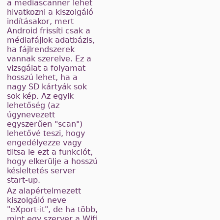
a mediascanner lehet
hivatkozni a kiszolgáló
indításakor, mert
Android frissíti csak a
médiafájlok adatbázis,
ha fájlrendszerek
vannak szerelve. Ez a
vizsgálat a folyamat
hosszú lehet, ha a
nagy SD kártyák sok
sok kép. Az egyik
lehetőség (az
úgynevezett
egyszerűen "scan")
lehetővé teszi, hogy
engedélyezze vagy
tiltsa le ezt a funkciót,
hogy elkerülje a hosszú
késleltetés server
start-up.
Az alapértelmezett
kiszolgáló neve
"eXport-it", de ha több,
mint egy szerver a Wifi