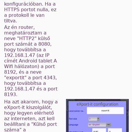
konfigurációban. Ha a
HTTPS portot nulla, ez
a protokoll le van
tiltva.
Az én router,
meghatároztam a
neve "HTTP2" külső
port számát a 8080,
hogy továbbítsa a
192.168.1.47 (az IP
címét Android tablet A
Wifi hálózaton) a port
8192, és a neve
"exportit" a port 4343,
hogy továbbítsa a
192.168.1.47 és a port
8193.
Ha azt akarom, hogy a
eXport-it kiszolgálót,
hogy legyen elérhető
az interneten, azt kell
beállítani a "Külső port
száma" a