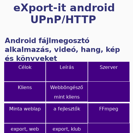
eXport-it android
UPnP/HTTP
kliens/szerver
Android fájlmegosztó
alkalmazás, videó, hang, kép
és könyveket
Célok
Leírás
Szerver
Kliens
Webböngésző
mint kliens
Minta weblap
a fejlesztők
FFmpeg
export, web
export, klub