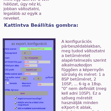
hálózat, úgy néz ki,
jobban változtatni,
legalább az egyik a
neveket.
Kattintva Beállítás gombra:
A konfigurációs
párbeszédablakban,
meg tudod változtatni
a betűméretet
alapértelmezés szerint
alkalmazkodjon
függően a képernyőn
sűrűség és méret: 1 a
8SP betűméret, 2
10SP, ... 6-ig a 18sp.
"0" nem definiált (meg
kell adni 10SP). Ez a
szöveg méretét
használják minden
eXport-it ablak,