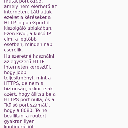
mutat port 8193,
amely nem elérhető az
interneten. Láthatjuk
ezeket a kéréseket a
HTTP log a eXport-it
kiszolgáló ablakában.
Ezen kívül, a külső IP-
cím, a legtöbb
esetben, minden nap
cserélik.
Ha szeretné használni
az egyszerű HTTP
Interneten keresztül,
hogy jobb
teljesítményt, mint a
HTTPS, de nem a
biztonság, akkor csak
azért, hogy állítsa be a
HTTPS port nulla, és a
"külső port számát",
hogy a 8080. Te ne
beállítani a routert
gyakran ilyen
konfigurációt.