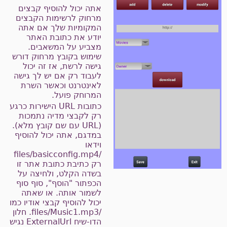
אתה יכול להוסיף קבצים
מרחוק לרשימות הקבצים
המקומיות שלך אם אתה
יודע את כתובת האתר
מצביע על המשאבים.
שימוש בקובץ מרחוק דורש
גישה לרשת, אז זה יכול
לעבוד רק אם יש לך גישה
לאינטרנט וכאשר השרת
המרוחק פועל.
כתובות URL הישירות כרגע
רק לקבצי מדיה נתמכות
(URL עם שם קובץ מלא).
במדגם, אתה יכול להוסיף
וידאו
/files/basicconfig.mp4
רק כתיבת כתובת אתר זו
בשדה הקלט, ולחיצה על
הכפתור "הוסף", סוף סוף
לשמור אותה. או שאתה
יכול להוסיף קבצי אודיו כמו
/files/Music1.mp3. חלון
הדו-שיח ExternalUrl נגיש