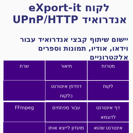
לקוח eXport-it
אנדרואיד UPnP/HTTP
/ שרת
ישום שיתוף קבצי אנדרואיד עבור
ידאו, אודיו, תמונות וספרים
לקטרוניים
מטרות
תיאור
שרת
לקוח
דפדפן אינטרנט
כלקוח
דף אינטרנט
עבור מפתחים
FFmpeg
לדוגמא
אינטרנט שהוא
מועדון לייצא אותו