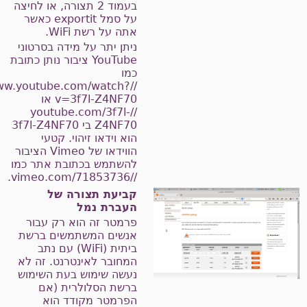
בעמוד 2 תצורה, או לחיצה
על סמל exportit כאשר
אתה על רשת WiFi.
ניתן יתר על מידה בסרטוני
YouTube ציבור נותן כתובת
כמו
//www.youtube.com/watch?
v=3f7l-Z4NF70 או
//youtube.com/3f7l-
Z4NF70 בי 3f7l-Z4NF70
הוא וידאו זיהוי. קטעי
הווידאו של Vimeo הציבור
להשתמש בכתובת אתר כמו
//vimeo.com/71853736.
קביעת תצורה של
העברת נמל
פרמטר זה הוא רק עבור
אנשים המשתמשים ברשת
ביתית (WiFi) עם נתב
המחובר לאינטרנט. זה לא
נעשה שימוש בעת השימוש
ברשת הסלולרית (אם
הפרמטר מקודד הוא