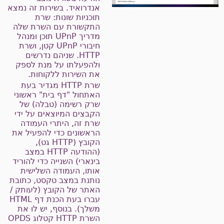
אנדרואיד. בשירות זה נמצא
תוכניות שונות: שרת
התקשורת עם השרת שלה
מדריך UPnP תוכן ומנהל
חיבורי UPnP קטן, ושרת
HTTP. שניהם נדרשים
ולהפעלתו על מנת לספק
את השירות ללקוחות.
שרת HTTP מגדיר בעת
האתחול "דף בית" ראשוני
שרק רשימה (טבלה) של
הקבצים המיוצאים על ידי
שרת זה, היתרי העמודה
הראשונים כדי להפעיל את
הקובץ (HTTP גט),
(ההודעה HTTP במצב
בינארי) השנייה כדי להוריד
אותו, העמודה השלישית
נותנת במצב טקסט, כתובת
האתר של הקובץ (לעותק /
עברו בעת הכנת דף HTML
משלך). בנוסף, יש לו את
השרת HTTP קטלוג OPDS