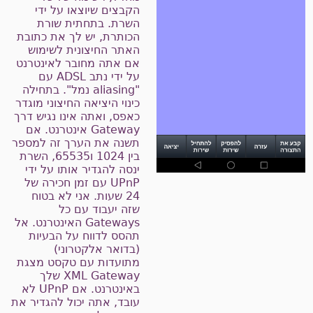
הקבצים שיוצאו על ידי
השרת. בתחתית שורת
הכותרת, יש לך את כתובת
האתר החיצונית לשימוש
אם אתה מחובר לאינטרנט
על ידי נתב ADSL עם
"aliasing נמל". בתחילה
כינוי היציאה החיצוני מוגדר
כאפס, ואתה אינו נגיש דרך
Gateway אינטרנט. אם
תשנה את הערך זה למספר
בין 1024 ו65535, השרת
ינסה להגדיר אותו על ידי
UPnP עם זמן חכירה של
24 שעות. אני לא בטוח
שזה יעבוד עם כל
Gateways האינטרנט. אל
תהסס לדווח על הבעיות
(בדואר אלקטרוני)
מתועדות עם טקסט מצגת
XML Gateway שלך
באינטרנט. אם UPnP לא
עובד, אתה יכול להגדיר את