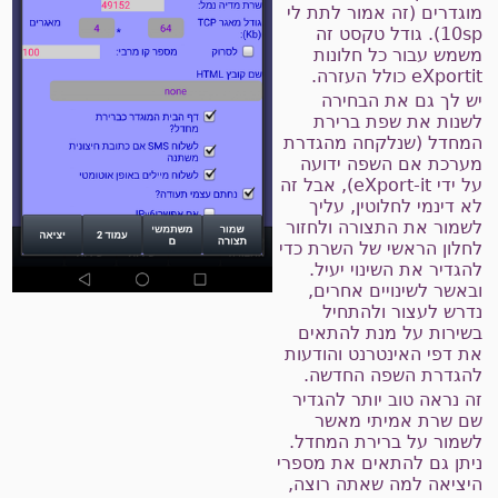
וגדרים (זה אמור לתת לי
10sp). גודל טקסט זה
שמש עבור כל חלונות
eXport כולל העזרה.
ש לך גם את הבחירה
שנות את שפת ברירת
מחדל (שנלקחה מהגדרת
ערכת אם השפה ידועה
על ידי eXport-it), אבל זה
א דינמי לחלוטין, עליך
שמור את התצורה ולחזור
חלון הראשי של השרת כדי
הגדיר את השינוי יעיל.
באשר לשינויים אחרים,
דרש לעצור ולהתחיל
שירות על מנת להתאים
ת דפי האינטרנט והודעות
הגדרת השפה החדשה.
ה נראה טוב יותר להגדיר
ם שרת אמיתי מאשר
שמור על ברירת המחדל.
יתן גם להתאים את מספרי
יציאה למה שאתה רוצה,