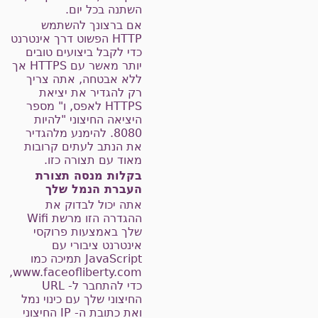
השתנה בכל יום.
אם ברצונך להשתמש
HTTP הפשוט דרך אינטרנט
כדי לקבל ביצועים טובים
יותר מאשר עם HTTPS אך
ללא אבטחה, אתה צריך
רק להגדיר את יציאת
HTTPS לאפס, ו" מספר
היציאה החיצוני "להיות
8080. להימנע מלהגדיר
את הנתב לעתים קרובות
מאוד עם תצורה כזו.
בקלות מנסה תצורת
העברת הנמל שלך
אתה יכול לבדוק את
ההגדרה הזו מרשת Wifi
שלך באמצעות פרוקסי
אינטרנט ציבורי עם
JavaScript תמיכה כמו
www.faceofliberty.com,
כדי להתחבר ל- URL
החיצוני שלך עם כינוי נמל
ואת כתובת ה- IP החיצוני