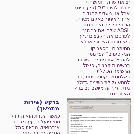
ציאת שרת התקשורת
יכולה להיות "0" (קיקיוניים)
בל אני מעדיף להגדיר
חד לאיתור באגים מטרה.
כינוי תלוי בתצורת נתב
ADSL שלך ואם ברצונך
פרסם את הקבצים שלך
אינטרנט הציבורי או לא.
היתרים "מספר קו
מקסימום" הפרמטר
הגביל את מספר השורות
רשימות קבצים, פיצול
רשימה הכוללת
אלמנטים קטנים יותר, כדי
מנוע גלילת רשימה גדולה
די. ערך זה מיושם גם בדף
אינטרנט.
ברקע (שירות
מתמשך)
כאשר השרת הוא התחיל,
הוא פועל ברקע כשירות
אנדרואיד, מראה סמל
הודעה בשורת מצב