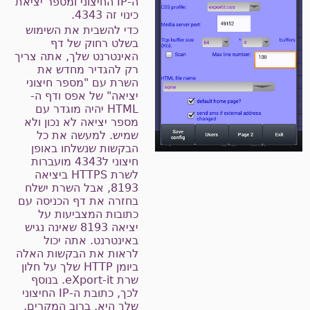
ה-IP החיצוני ומספר יציאת
כינוי זה 4343.
כדי להשבית את השימוש
בשלט רחוק של דף
האינטרנט שלך, אתה צריך
רק להגדיר מחדש את
השרת עם "מספר חיצוני
יציאה" של אפס ודף ה-
HTML יהיה מוגדר עם
מספר יציאה לא נכון ולא
שמיש. למעשה את כל
הבקשות שנשלחו באופן
חיצוני ל4343 מועברות
לשרת HTTPS ביציאה
8193, אבל השרת ישלח
בחזרה את דף הכניסה עם
כתובות המצביעות על
יציאה 8193 שאינה נגיש
באינטרנט. אתה יכול
לראות את הבקשות האלה
ביומן HTTP שלך על חלון
שרת eXport-it. בנוסף
לכך, כתובת ה-IP החיצוני
שלך היא, ברוב המקרים,