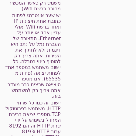
משמש רק כאשר המכשיר
מחובר ברשת Wifi).
יש שער אינטרנט לפחות
כתובת אחת חיצונית IP
ואחד ברשת Wifi ואולי
עדיין אחד או יותר על
Ethernet. התצורה של
העברת נמל על נתב היא
דינמית ולא לחתוך את
השירות. אתה צריך רק
להוסיף כינוי בטבלה. כל
יישום משתמש במספר אחד
לפחות יציאה (פחות מ
65535). אם מספר
היציאה שרצית כבר מוגדר
אתה צריך רק להשתמש
בזה.
יישום זה כמו כל שרתי
HTTP, משתמש בפרוטוקול
TCP.מספרי יציאת ברירת
המחדל בשימוש על ידי
שרת HTTP זה הם 8192
עבור HTTP ו8193