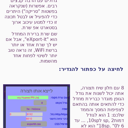
גדולים עם הרבה קבצים
רבים. אפשרות (שנקראה
בפשטות "סריקה") היתרים
כדי להפעיל או לבטל תכונה
זו כדי למנוע עיכוב ארוך
בסטארט אפ שרת.
שם שרת ברירת המחדל
הוא "eXport-it", אבל אם
יש לך שרת אחד או יותר
ברשת WiFi, זה נראה טוב
יותר לשינוי לפחות אחד
מהשמות.
חיצה על כפתור להגדיר:
8 עם חלון שיח תצורה,
תה יכול לשנות את גודל
גופן מוגדר כברירת מחדל
די להתאים אותה בהתאם
צפיפות המסך והממד
שלכם: 1 הוא לגודל
דמותsp, 2 ל10sp, ... עד
6 ל18sp. "0" הוא לא