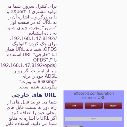
برای کنترل سرور، شما می
توانید مشتری eXport-it و
یا مرورگر وب اشاره آن را
به URL که در صفحه اول
"سرور" پنجره، چیزی شبیه
به داده استفاده
//192.168.1.47:8192.
برای چک کردن کاتولوگ
OPDS، شما باید URL همان
اما "خارجی" URL استفاده
با "/ OPDS"
//192.168.1.47:8192/opds)،
و یا از اینترنت اگر روتر
ADSL خود را برای
"aliasing به پورت"
پیکربندی شده است.
URL های خارجی
شما می توانید فایل های از
راه دور به لیست فایل های
محلی خود را اضافه کنید
اگر URL با اشاره به منابع
شما می دانید. استفاده فایل