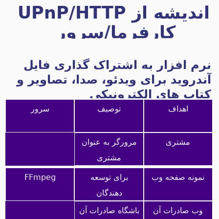
اندیشه از UPnP/HTTP
کارفرما/سرور
رم افزار به اشتراک گذاری فایل
ندروید برای ویدئو، صدا، تصاویر و
تاب های الکترونیکی
اهداف
توصیف
سرور
مشتری
مرورگر به عنوان
مشتری
نمونه صفحه وب
برای توسعه
FFmpeg
دهندگان
وب صادرات آن
باشگاه صادرات آن