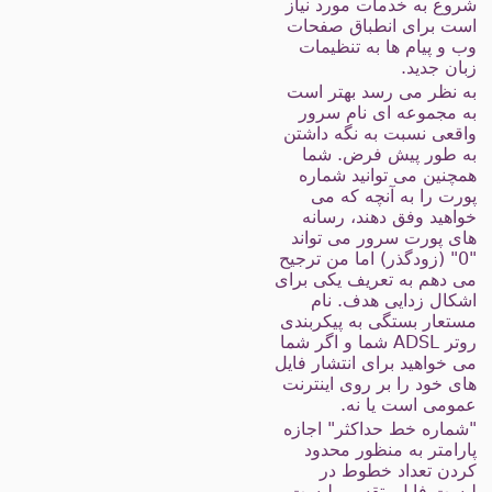
روع به خدمات مورد نیاز
ست برای انطباق صفحات
ب و پیام ها به تنظیمات
بان جدید.
ه نظر می رسد بهتر است
ه مجموعه ای نام سرور
اقعی نسبت به نگه داشتن
ه طور پیش فرض. شما
مچنین می توانید شماره
ورت را به آنچه که می
واهید وفق دهند، رسانه
ای پورت سرور می تواند
"0" (زودگذر) اما من ترجیح
ی دهم به تعریف یکی برای
شکال زدایی هدف. نام
ستعار بستگی به پیکربندی
روتر ADSL شما و اگر شما
ی خواهید برای انتشار فایل
ای خود را بر روی اینترنت
مومی است یا نه.
شماره خط حداکثر" اجازه
ارامتر به منظور محدود
ردن تعداد خطوط در
یست فایل، تقسیم لیست