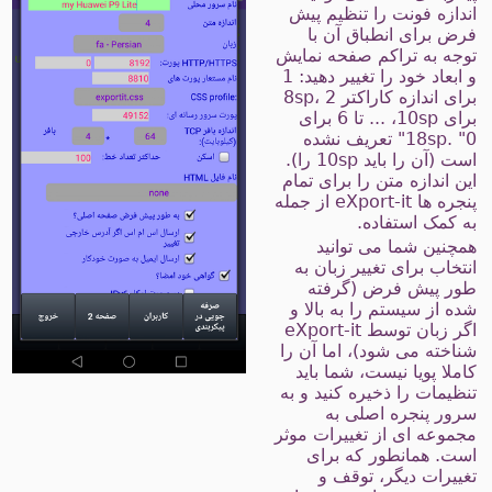
ندازه فونت را تنظیم پیش
رض برای انطباق آن با
وجه به تراکم صفحه نمایش
و ابعاد خود را تغییر دهید: 1
برای اندازه کاراکتر 8sp، 2
برای 10sp، ... تا 6 برای
18sp. "0" تعریف نشده
است (آن را باید 10sp را).
ین اندازه متن را برای تمام
پنجره ها eXport-it از جمله
ه کمک استفاده.
مچنین شما می توانید
نتخاب برای تغییر زبان به
ور پیش فرض (گرفته
ده از سیستم را به بالا و
اگر زبان توسط eXport-it
ناخته می شود)، اما آن را
املا پویا نیست، شما باید
نظیمات را ذخیره کنید و به
رور پنجره اصلی به
جموعه ای از تغییرات موثر
ست. همانطور که برای
غییرات دیگر، توقف و