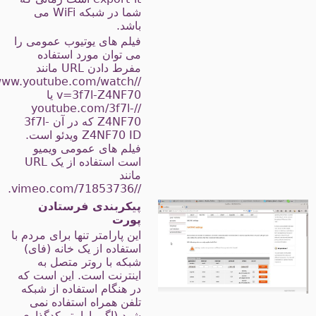
شما در شبکه WiFi می
باشد.
فیلم های یوتیوب عمومی را
می توان مورد استفاده
مفرط دادن URL مانند
//www.youtube.com/watch؟
v=3f7l-Z4NF70 یا
//youtube.com/3f7l-
Z4NF70 که در آن 3f7l-
Z4NF70 ID ویدئو است.
فیلم های عمومی ویمیو
است استفاده از یک URL
مانند
//vimeo.com/71853736.
پیکربندی فرستادن
پورت
این پارامتر تنها برای مردم با
استفاده از یک خانه (فای)
شبکه با روتر متصل به
اینترنت است. این است که
در هنگام استفاده از شبکه
تلفن همراه استفاده نمی
شود (اگر پارامتر کدگذاری