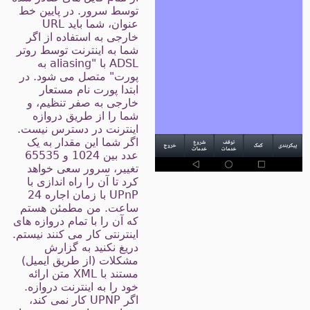
توسط سرور. در پایین خط
عنوان، شما باید URL
خارجی به استفاده از اگر
شما به اینترنت توسط روتر
ADSL با "aliasing به
پورت" متصل می شود. در
ابتدا پورت نام مستعار
خارجی به صفر تنظیم، و
شما را از طریق دروازه
اینترنت در دسترس نیست.
اگر شما این مقدار به یک
عدد بین 1024 و 65535
تغییر، سرور سعی خواهد
کرد تا آن را راه اندازی با
UPnP با زمان اجاره 24
ساعت. من مطمئن هستم
که آن را با تمام دروازه های
اینترنتی کار می کنند نیستم.
دریغ نکنید به گزارش
مشکلات (از طریق ایمیل)
مستند با XML متن ارائه
خود را به اینترنت دروازه.
اگر UPNP کار نمی کند،