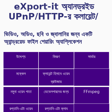
eXport-it অ্যানড্রইড
UPnP/HTTP-র ক্লায়েন্ট/
সার্ভার
ভিডিও, অডিও, ছবি ও জ্বালানির জন্য একটি
অ্যান্ড্রয়েড ফাইল শেয়ারিং অ্যাপ্লিকেশন
উদ্দেশ্য
বিবরণ
সার্ভার
মক্কেল
ক্লায়েন্ট হিসাবে ওয়েব
ব্রাউজার
নমুনা ওয়েব পাতা
ডেভেলপারদের জন্য
FFmpeg
রপ্তানি-এটা ওয়েব
রপ্তানি-এটা ক্লাব