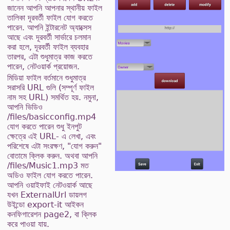
জানেন আপনি আপনার স্থানীয় ফাইল
তালিকা দূরবর্তী ফাইল যোগ করতে
পারেন. আপনি ইন্টারনেট অ্যাক্সেস
আছে এবং দূরবর্তী সার্ভারে চলমান
করা হলে, দূরবর্তী ফাইল ব্যবহার
তারপর, এটা শুধুমাত্র কাজ করতে
পারেন, নেটওয়ার্ক প্রয়োজন.
মিডিয়া ফাইল বর্তমানে শুধুমাত্র
সরাসরি URL গুলি (সম্পূর্ণ ফাইল
নাম সহ URL) সমর্থিত হয়. নমুনা,
আপনি ভিডিও
/files/basicconfig.mp4
যোগ করতে পারেন শুধু ইনপুট
ক্ষেত্রে এই URL- এ লেখা, এবং
পরিশেষে এটা সংরক্ষণ, "যোগ করুন"
বোতামে ক্লিক করুন. অথবা আপনি
/files/Music1.mp3 মত
অডিও ফাইল যোগ করতে পারেন.
আপনি ওয়াইফাই নেটওয়ার্ক আছে
যখন ExternalUrl ডায়লগ
উইন্ডো export-it আইকন
কনফিগারেশন page2, বা ক্লিক
করে পাওয়া যায়.