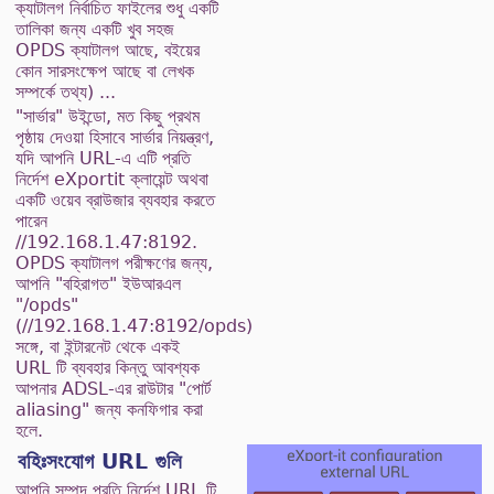
ক্যাটালগ নির্বাচিত ফাইলের শুধু একটি
তালিকা জন্য একটি খুব সহজ
OPDS ক্যাটালগ আছে, বইয়ের
কোন সারসংক্ষেপ আছে বা লেখক
সম্পর্কে তথ্য) ...
"সার্ভার" উইন্ডো, মত কিছু প্রথম
পৃষ্ঠায় দেওয়া হিসাবে সার্ভার নিয়ন্ত্রণ,
যদি আপনি URL-এ এটি প্রতি
নির্দেশ eXportit ক্লায়েন্ট অথবা
একটি ওয়েব ব্রাউজার ব্যবহার করতে
পারেন
//192.168.1.47:8192.
OPDS ক্যাটালগ পরীক্ষণের জন্য,
আপনি "বহিরাগত" ইউআরএল
"/opds"
(//192.168.1.47:8192/opds)
সঙ্গে, বা ইন্টারনেট থেকে একই
URL টি ব্যবহার কিন্তু আবশ্যক
আপনার ADSL-এর রাউটার "পোর্ট
aliasing" জন্য কনফিগার করা
হলে.
বহিঃসংযোগ URL গুলি
আপনি সম্পদ প্রতি নির্দেশ URL টি