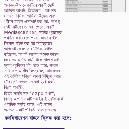
অ্যানড্রইড ডেস্কটপে একটি ছোট
আইকন আপনি. ডিফল্টরূপে, আপনার
সমস্ত ভিডিও, অডিও, ইমেজ এবং
পরীক্ষা ফাইল এক্সপোর্ট করা হয়. আপ টু
ডেট ফাইলের তালিকা পেতে, একটি
Mediascanner, সার্ভার প্রারম্ভে
প্রার্থনা করা যেতে পারে, কারণ ফাইল
সিস্টেম মাউন্ট করা হয় অ্যান্ড্রয়েড
আপডেট কেবল তার মিডিয়া ফাইল
ডাটাবেস. আপনি অনেক অনেক ফাইল
দিয়ে বড় এসডি কার্ড থাকে তাহলে এই
স্ক্যান প্রক্রিয়া দীর্ঘ হতে পারে. সার্ভার
স্টার্ট আপ এ দীর্ঘ বিলম্ব এড়ানোর জন্য
এই বৈশিষ্ট্য সক্রিয় অথবা নিষ্ক্রিয় করার
("স্ক্যান" সহজভাবে বলা হয়) একটি
বিকল্প পারমিট.
ডিফল্ট সার্ভার নাম "eXport-it",
কিন্তু আপনি একটি ওয়াইফাই নেটওয়ার্কে
একাধিক সার্ভার আছে, এটি নামের
অন্তত একটি পরিবর্তন ভাল দেখাচ্ছে.
কনফিগারেশন বাটনে ক্লিক করা হলে: