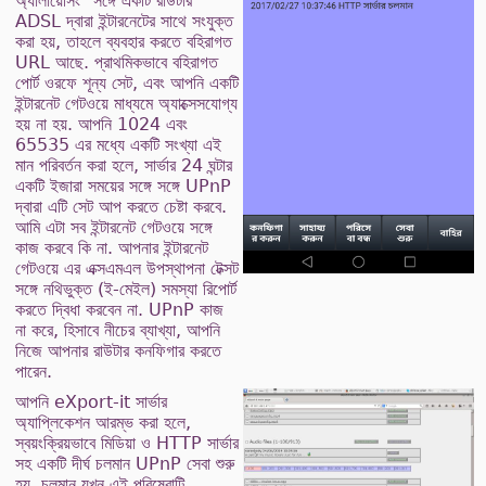
অ্যালায়েসিং" সঙ্গে একটি রাউটার
ADSL দ্বারা ইন্টারনেটের সাথে সংযুক্ত
করা হয়, তাহলে ব্যবহার করতে বহিরাগত
URL আছে. প্রাথমিকভাবে বহিরাগত
পোর্ট ওরফে শূন্য সেট, এবং আপনি একটি
ইন্টারনেট গেটওয়ে মাধ্যমে অ্যাক্সেসযোগ্য
হয় না হয়. আপনি 1024 এবং
65535 এর মধ্যে একটি সংখ্যা এই
মান পরিবর্তন করা হলে, সার্ভার 24 ঘন্টার
একটি ইজারা সময়ের সঙ্গে সঙ্গে UPnP
দ্বারা এটি সেট আপ করতে চেষ্টা করবে.
আমি এটা সব ইন্টারনেট গেটওয়ে সঙ্গে
কাজ করবে কি না. আপনার ইন্টারনেট
গেটওয়ে এর এক্সএমএল উপস্থাপনা টেক্সট
সঙ্গে নথিভুক্ত (ই-মেইল) সমস্যা রিপোর্ট
করতে দ্বিধা করবেন না. UPnP কাজ
না করে, হিসাবে নীচের ব্যাখ্যা, আপনি
নিজে আপনার রাউটার কনফিগার করতে
পারেন.
আপনি eXport-it সার্ভার
অ্যাপ্লিকেশন আরম্ভ করা হলে,
স্বয়ংক্রিয়ভাবে মিডিয়া ও HTTP সার্ভার
সহ একটি দীর্ঘ চলমান UPnP সেবা শুরু
হয়. চলমান যখন এই পরিষেবাটি