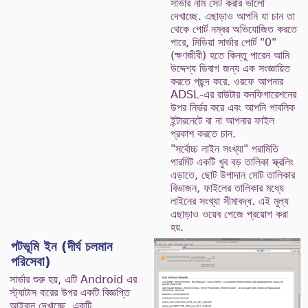
সার্ভার নাম সেট করার ভালো
দেখাচ্ছে. এছাড়াও আপনি যা চান তা
থেকে পোর্ট নম্বর অভিযোজিত করতে
পারে, মিডিয়া সার্ভার পোর্ট "0"
(ক্ষণজীবী) হতে কিন্তু পারেন আমি
উদ্দেশ্য ডিবাগ জন্য এক সংজ্ঞায়িত
করতে পছন্দ করে. ওরফে আপনার
ADSL-এর রাউটার কনফিগারেশনের
উপর নির্ভর করে এবং আপনি পাবলিক
ইন্টারনেটে বা না আপনার ফাইল
প্রকাশ করতে চান.
"সর্বোচ্চ লাইন সংখ্যা" পরামিতি
পারমিট একটি খুব বড় তালিকা স্ক্রলিং
এড়াতে, ছোট উপাদান মোট তালিকার
বিভাজন, ফাইলের তালিকার মধ্যে
লাইনের সংখ্যা সীমাবদ্ধ. এই মূল্য
এছাড়াও ওয়েব পেজে প্রয়োগ করা
হয়.
পটভূমি ইন (দীর্ঘ চলমান
পরিসেবা)
সার্ভার শুরু হয়, এটি Android এর
স্ট্যাটাস বারের উপর একটি বিজ্ঞপ্তি
আইকন দেখাচ্ছে, একটি