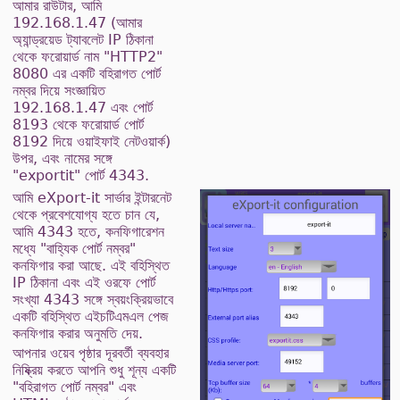
আমার রাউটার, আমি
192.168.1.47 (আমার
অ্যান্ড্রয়েড ট্যাবলেট IP ঠিকানা
থেকে ফরোয়ার্ড নাম "HTTP2"
8080 এর একটি বহিরাগত পোর্ট
নম্বর দিয়ে সংজ্ঞায়িত
192.168.1.47 এবং পোর্ট
8193 থেকে ফরোয়ার্ড পোর্ট
8192 দিয়ে ওয়াইফাই নেটওয়ার্ক)
উপর, এবং নামের সঙ্গে
"exportit" পোর্ট 4343.
আমি eXport-it সার্ভার ইন্টারনেট
থেকে প্রবেশযোগ্য হতে চান যে,
আমি 4343 হতে, কনফিগারেশন
মধ্যে "বাহ্যিক পোর্ট নম্বর"
কনফিগার করা আছে. এই বহিস্থিত
IP ঠিকানা এবং এই ওরফে পোর্ট
সংখ্যা 4343 সঙ্গে স্বয়ংক্রিয়ভাবে
একটি বহিস্থিত এইচটিএমএল পেজ
কনফিগার করার অনুমতি দেয়.
আপনার ওয়েব পৃষ্ঠার দূরবর্তী ব্যবহার
নিষ্ক্রিয় করতে আপনি শুধু শূন্য একটি
"বহিরাগত পোর্ট নম্বর" এবং