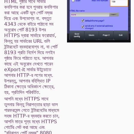
HTML পৃষ্ঠার সাথে সার্ভার
কনফিগার করা হবে পুনরায় কনফিগার
করা আছে একটি ভুল পোর্ট নম্বর
দিয়ে এবং উপভোগ্য না. বস্তুত
4343 থেকে বাইরে পাঠানো সব
অনুরোধ পোর্ট 8193 উপর
HTTPS দ্বারা সার্ভারে ফরোয়ার্ড,
কিন্তু হয় সার্ভারের URL গুলি
ইন্টারনেটে ব্যবহারযোগ্য না, যা পোর্ট
8193 প্রতি নির্দেশ দিয়ে লগইন
পৃষ্ঠায় ফিরে পাঠাতে হবে. আপনার
কাছে এই অনুরোধ দেখতে পারেন
eXport-it সার্ভার উইন্ডোতে
আপনার HTTP-র লগের মধ্যে.
উপরন্তু, আপনার বহিস্থিত IP
ঠিকানা ক্ষেত্রে অধিকাংশ ক্ষেত্রে,
হয়, প্রতিদিন পরিবর্তিত.
আপনি মধ্যে HTTPS সাথে
তুলনায় কিন্তু নিরাপত্তার ছাড়া ভাল
পারফরমেন্স পেতে ইন্টারনেটের মাধ্যমে
সহজ HTTP-র ব্যবহার করতে চান,
আপনি মাত্র শূন্য মধ্যে HTTPS
পোর্টের সেট করা আছে এবং
"বহিরাগত পোর্ট নম্বর" 8080