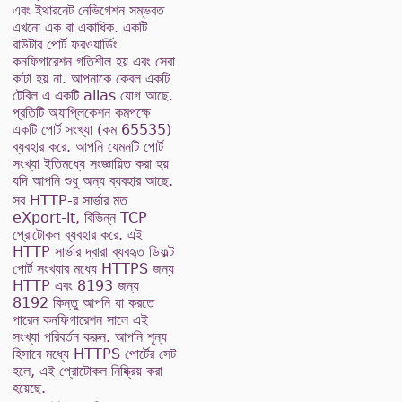
এবং ইথারনেট নেভিগেশন সম্ভবত
এখনো এক বা একাধিক. একটি
রাউটার পোর্ট ফরওয়ার্ডিং
কনফিগারেশন গতিশীল হয় এবং সেবা
কাটা হয় না. আপনাকে কেবল একটি
টেবিল এ একটি alias যোগ আছে.
প্রতিটি অ্যাপ্লিকেশন কমপক্ষে
একটি পোর্ট সংখ্যা (কম 65535)
ব্যবহার করে. আপনি যেমনটি পোর্ট
সংখ্যা ইতিমধ্যে সংজ্ঞায়িত করা হয়
যদি আপনি শুধু অন্য ব্যবহার আছে.
সব HTTP-র সার্ভার মত
eXport-it, বিভিন্ন TCP
প্রোটোকল ব্যবহার করে. এই
HTTP সার্ভার দ্বারা ব্যবহৃত ডিফল্ট
পোর্ট সংখ্যার মধ্যে HTTPS জন্য
HTTP এবং 8193 জন্য
8192 কিন্তু আপনি যা করতে
পারেন কনফিগারেশন সালে এই
সংখ্যা পরিবর্তন করুন. আপনি শূন্য
হিসাবে মধ্যে HTTPS পোর্টের সেট
হলে, এই প্রোটোকল নিষ্ক্রিয় করা
হয়েছে.