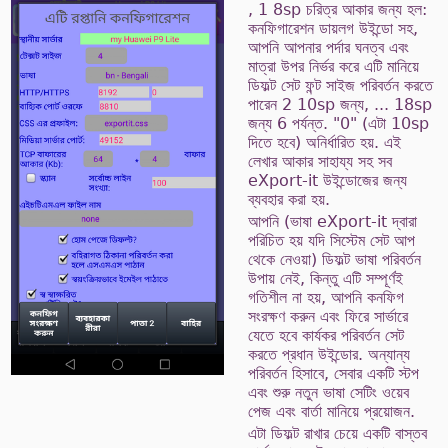
, 1 8sp চরিত্র আকার জন্য হল:
কনফিগারেশন ডায়লগ উইন্ডো সহ,
আপনি আপনার পর্দার ঘনত্ব এবং
মাত্রা উপর নির্ভর করে এটি মানিয়ে
ডিফল্ট সেট ফন্ট সাইজ পরিবর্তন করতে
পারেন 2 10sp জন্য, ... 18sp
জন্য 6 পর্যন্ত. "0" (এটা 10sp
দিতে হবে) অনির্ধারিত হয়. এই
লেখার আকার সাহায্য সহ সব
eXport-it উইন্ডোজের জন্য
ব্যবহার করা হয়.
আপনি (ভাষা eXport-it দ্বারা
পরিচিত হয় যদি সিস্টেম সেট আপ
থেকে নেওয়া) ডিফল্ট ভাষা পরিবর্তন
উপায় নেই, কিন্তু এটি সম্পূর্ণই
গতিশীল না হয়, আপনি কনফিগ
সংরক্ষণ করুন এবং ফিরে সার্ভারে
যেতে হবে কার্যকর পরিবর্তন সেট
করতে প্রধান উইন্ডোর. অন্যান্য
পরিবর্তন হিসাবে, সেবার একটি স্টপ
এবং শুরু নতুন ভাষা সেটিং ওয়েব
পেজ এবং বার্তা মানিয়ে প্রয়োজন.
এটা ডিফল্ট রাখার চেয়ে একটি বাস্তব