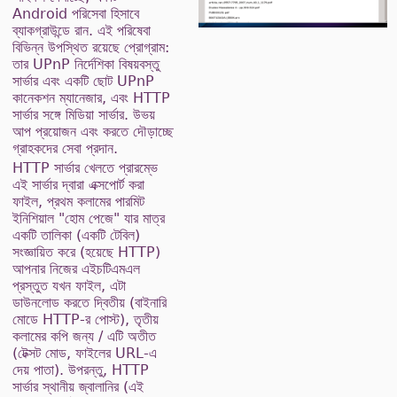
Android পরিসেবা হিসাবে
ব্যাকগ্রাউন্ডে রান. এই পরিষেবা
বিভিন্ন উপস্থিত রয়েছে প্রোগ্রাম:
তার UPnP নির্দেশিকা বিষয়বস্তু
সার্ভার এবং একটি ছোট UPnP
কানেকশন ম্যানেজার, এবং HTTP
সার্ভার সঙ্গে মিডিয়া সার্ভার. উভয়
আপ প্রয়োজন এবং করতে দৌড়াচ্ছে
গ্রাহকদের সেবা প্রদান.
HTTP সার্ভার খেলতে প্রারম্ভে
এই সার্ভার দ্বারা এক্সপোর্ট করা
ফাইল, প্রথম কলামের পারমিট
ইনিশিয়াল "হোম পেজে" যার মাত্র
একটি তালিকা (একটি টেবিল)
সংজ্ঞায়িত করে (হয়েছে HTTP)
আপনার নিজের এইচটিএমএল
প্রস্তুত যখন ফাইল, এটা
ডাউনলোড করতে দ্বিতীয় (বাইনারি
মোডে HTTP-র পোস্ট), তৃতীয়
কলামের কপি জন্য / এটি অতীত
(টেক্সট মোড, ফাইলের URL-এ
দেয় পাতা). উপরন্তু, HTTP
সার্ভার স্থানীয় জ্বালানির (এই