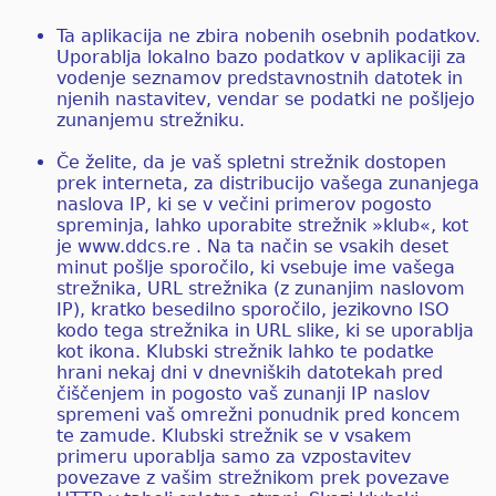
Ta aplikacija ne zbira nobenih osebnih podatkov.
Uporablja lokalno bazo podatkov v aplikaciji za
vodenje seznamov predstavnostnih datotek in
njenih nastavitev, vendar se podatki ne pošljejo
zunanjemu strežniku.
Če želite, da je vaš spletni strežnik dostopen
prek interneta, za distribucijo vašega zunanjega
naslova IP, ki se v večini primerov pogosto
spreminja, lahko uporabite strežnik »klub«, kot
je www.ddcs.re . Na ta način se vsakih deset
minut pošlje sporočilo, ki vsebuje ime vašega
strežnika, URL strežnika (z zunanjim naslovom
IP), kratko besedilno sporočilo, jezikovno ISO
kodo tega strežnika in URL slike, ki se uporablja
kot ikona. Klubski strežnik lahko te podatke
hrani nekaj dni v dnevniških datotekah pred
čiščenjem in pogosto vaš zunanji IP naslov
spremeni vaš omrežni ponudnik pred koncem
te zamude. Klubski strežnik se v vsakem
primeru uporablja samo za vzpostavitev
povezave z vašim strežnikom prek povezave