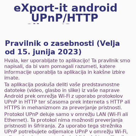
eXport-it android
UPnP/HTTP
Client/Server
Pravilnik o zasebnosti (Velja
od 15. junija 2023)
Hvala, ker uporabljate to aplikacijo! Ta pravilnik smo
napisali, da bi vam pomagali razumeti, katere
informacije uporablja ta aplikacija in kakšne izbire
imate.
Ta aplikacija poskuša deliti vaše predstavnostne
datoteke (video, glasbo in slike) iz vaše naprave
Android prek omrežja Wi-Fi z uporabo protokolov
UPnP in HTTP ter sčasoma prek interneta s HTTP ali
HTTPS in mehanizmom za preverjanje pristnosti.
Protokol UPnP deluje samo v omrežju LAN (Wi-Fi ali
Ethernet). Ta protokol nima možnosti preverjanja
pristnosti in šifriranja. Za uporabo tega strežnika
UPnP potrebujete odjemalce UPnP v omrežju Wi-Fi,