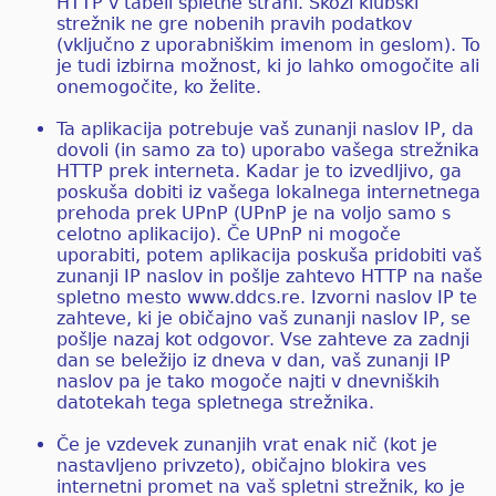
HTTP v tabeli spletne strani. Skozi klubski
strežnik ne gre nobenih pravih podatkov
(vključno z uporabniškim imenom in geslom). To
je tudi izbirna možnost, ki jo lahko omogočite ali
onemogočite, ko želite.
Ta aplikacija potrebuje vaš zunanji naslov IP, da
dovoli (in samo za to) uporabo vašega strežnika
HTTP prek interneta. Kadar je to izvedljivo, ga
poskuša dobiti iz vašega lokalnega internetnega
prehoda prek UPnP (UPnP je na voljo samo s
celotno aplikacijo). Če UPnP ni mogoče
uporabiti, potem aplikacija poskuša pridobiti vaš
zunanji IP naslov in pošlje zahtevo HTTP na naše
spletno mesto www.ddcs.re. Izvorni naslov IP te
zahteve, ki je običajno vaš zunanji naslov IP, se
pošlje nazaj kot odgovor. Vse zahteve za zadnji
dan se beležijo iz dneva v dan, vaš zunanji IP
naslov pa je tako mogoče najti v dnevniških
datotekah tega spletnega strežnika.
Če je vzdevek zunanjih vrat enak nič (kot je
nastavljeno privzeto), običajno blokira ves
internetni promet na vaš spletni strežnik, ko je