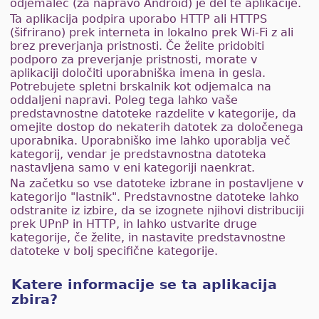
odjemalec (za napravo Android) je del te aplikacije.
Ta aplikacija podpira uporabo HTTP ali HTTPS
(šifrirano) prek interneta in lokalno prek Wi-Fi z ali
brez preverjanja pristnosti. Če želite pridobiti
podporo za preverjanje pristnosti, morate v
aplikaciji določiti uporabniška imena in gesla.
Potrebujete spletni brskalnik kot odjemalca na
oddaljeni napravi. Poleg tega lahko vaše
predstavnostne datoteke razdelite v kategorije, da
omejite dostop do nekaterih datotek za določenega
uporabnika. Uporabniško ime lahko uporablja več
kategorij, vendar je predstavnostna datoteka
nastavljena samo v eni kategoriji naenkrat.
Na začetku so vse datoteke izbrane in postavljene v
kategorijo "lastnik". Predstavnostne datoteke lahko
odstranite iz izbire, da se izognete njihovi distribuciji
prek UPnP in HTTP, in lahko ustvarite druge
kategorije, če želite, in nastavite predstavnostne
datoteke v bolj specifične kategorije.
Katere informacije se ta aplikacija
zbira?