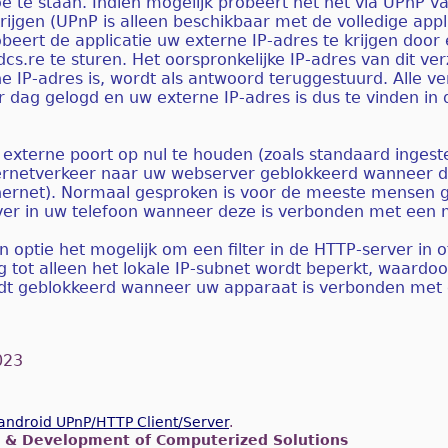
toe te staan. Indien mogelijk probeert het het via UPnP v
rijgen (UPnP is alleen beschikbaar met de volledige appli
beert de applicatie uw externe IP-adres te krijgen doo
s.re te sturen. Het oorspronkelijke IP-adres van dit ve
 IP-adres is, wordt als antwoord teruggestuurd. Alle ve
 dag gelogd en uw externe IP-adres is dus te vinden in
 externe poort op nul te houden (zoals standaard ingest
ternetverkeer naar uw webserver geblokkeerd wanneer d
thernet). Normaal gesproken is voor de meeste mensen 
rver in uw telefoon wanneer deze is verbonden met een 
ptie het mogelijk om een ​​filter in de HTTP-server in of
tot alleen het lokale IP-subnet wordt beperkt, waardoo
dt geblokkeerd wanneer uw apparaat is verbonden met ee
023
 android UPnP/HTTP Client/Server
.
 & Development of Computerized Solutions