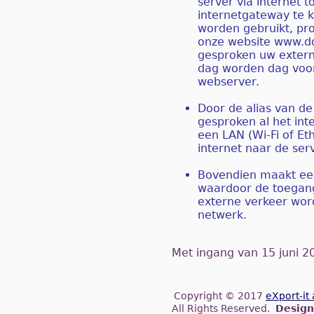
server via internet 
internetgateway te k
worden gebruikt, pro
onze website www.ddc
gesproken uw externe
dag worden dag voor
webserver.
Door de alias van de
gesproken al het in
een LAN (Wi-Fi of E
internet naar de se
Bovendien maakt een o
waardoor de toegang 
externe verkeer wor
netwerk.
Met ingang van 15 juni 2
Copyright © 2017
eXport-it
All Rights Reserved.
Design