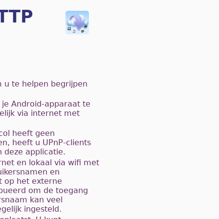
HTTP
 u te helpen begrijpen
 je Android-apparaat te
lijk via internet met
col heeft geen
n, heeft u UPnP-clients
 deze applicatie.
net en lokaal via wifi met
ruikersnamen en
t op het externe
ibueerd om de toegang
ersnaam kan veel
elijk ingesteld.