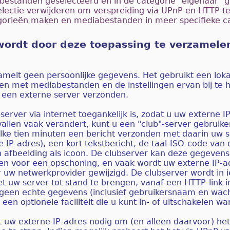
 bestanden geselecteerd en in de categorie "eigenaar" g
lectie verwijderen om verspreiding via UPnP en HTTP t
orieën maken en mediabestanden in meer specifieke cat
wordt door deze toepassing te verzamele
amelt geen persoonlijke gegevens. Het gebruikt een loka
sten met mediabestanden en de instellingen ervan bij t
een externe server verzonden.
server via internet toegankelijk is, zodat u uw externe 
allen vaak verandert, kunt u een "club"-server gebruik
lke tien minuten een bericht verzonden met daarin uw 
e IP-adres), een kort tekstbericht, de taal-ISO-code van
 afbeelding als icoon. De clubserver kan deze gegevens
n voor een opschoning, en vaak wordt uw externe IP-ad
 uw netwerkprovider gewijzigd. De clubserver wordt in i
 uw server tot stand te brengen, vanaf een HTTP-link i
geen echte gegevens (inclusief gebruikersnaam en wac
k een optionele faciliteit die u kunt in- of uitschakelen w
t uw externe IP-adres nodig om (en alleen daarvoor) he