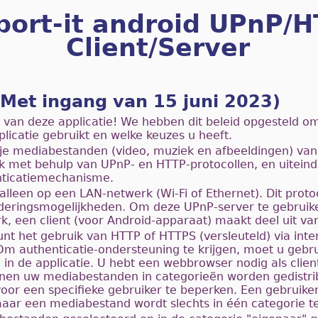
port-it android UPnP/
Client/Server
(Met ingang van 15 juni 2023)
 van deze applicatie! We hebben dit beleid opgesteld om
licatie gebruikt en welke keuzes u heeft.
 je mediabestanden (video, muziek en afbeeldingen) van
k met behulp van UPnP- en HTTP-protocollen, en uiteinde
nticatiemechanisme.
lleen op een LAN-netwerk (Wi-Fi of Ethernet). Dit proto
deringsmogelijkheden. Om deze UPnP-server te gebruike
k, een client (voor Android-apparaat) maakt deel uit van
nt het gebruik van HTTP of HTTPS (versleuteld) via inter
 Om authenticatie-ondersteuning te krijgen, moet u geb
in de applicatie. U hebt een webbrowser nodig als clien
nen uw mediabestanden in categorieën worden gedistr
oor een specifieke gebruiker te beperken. Een gebruik
aar een mediabestand wordt slechts in één categorie teg