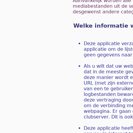
Aanvankelijk worden alle
mediabestanden uit de se
desgewenst andere categ
Welke informatie 
Deze applicatie verz
applicatie om de lij
geen gegevens naar 
Als u wilt dat uw web
dat in de meeste gev
deze manier wordt e
URL (met zijn extern
van een te gebruiken
logbestanden beware
deze vertraging door
om de verbinding met
webpagina. Er gaan 
clubserver. Dit is oo
Deze applicatie heef