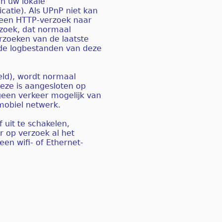
an uw lokale
catie). Als UPnP niet kan
r een HTTP-verzoek naar
rzoek, dat normaal
rzoeken van de laatste
 de logbestanden van deze
eld), wordt normaal
eze is aangesloten op
geen verkeer mogelijk van
mobiel netwerk.
 uit te schakelen,
r op verzoek al het
n wifi- of Ethernet-