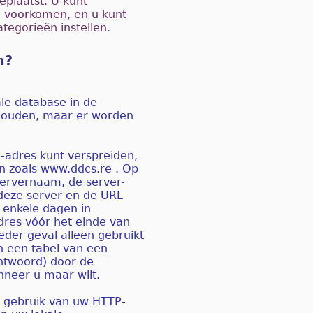
eplaatst. U kunt
e voorkomen, en u kunt
egorieën instellen.
n?
le database in de
e houden, maar er worden
IP-adres kunt verspreiden,
en zoals www.ddcs.re . Op
servernaam, de server-
 deze server en de URL
 enkele dagen in
res vóór het einde van
eder geval alleen gebruikt
n een tabel van een
htwoord) door de
anneer u maar wilt.
t gebruik van uw HTTP-