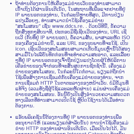
ຖ້າທ່ານຕ້ອງການໃຫ້ເຄື່ອງແມ່ຂ່າຍເວັບຂອງທ່ານສາມາດ
ເຂົ້າເຖິງໄດ້ຜ່ານອິນເຕີເນັດ, ໃນສະຖານທີ່ເພື່ອແຈກຢາຍທີ່ຢູ່
IP ພາຍນອກຂອງທ່ານ, ໃນກໍລະນີຫຼາຍທີ່ສຸດ, ມີການປ່ຽນ
ແປງເລື້ອຍໆ, ທ່ານສາມາດນໍາໃຊ້ເຄື່ອງແມ່ຂ່າຍ
"ສະໂມສອນ" ເຊັ່ນ www.ddcs.re. . ດ້ວຍວິທີນີ້, ຂໍ້ຄວາມ
ຖືກສົ່ງທຸກໆສິບນາທີ, ປະກອບມີຊື່ເຊີບເວີຂອງທ່ານ, URL ເຊີ
ບເວີ (ກັບທີ່ຢູ່ IP ພາຍນອກ), ຂໍ້ຄວາມສັ້ນ, ພາສາລະຫັດ ISO
ຂອງເຄື່ອງແມ່ຂ່າຍນີ້, ແລະ URL ຂອງຮູບພາບທີ່ຈະໃຊ້. ເປັນ
icon. ເຊີບເວີຂອງສະໂມສອນສາມາດເກັບຂໍ້ມູນເຫຼົ່ານີ້ໄດ້ສອງ
ສາມມື້ໃນໄຟລ໌ບັນທຶກກ່ອນທີ່ຈະທໍາຄວາມສະອາດ, ແລະເລື້ອຍ
ໆທີ່ຢູ່ IP ພາຍນອກຂອງເຈົ້າຖືກປ່ຽນແປງໂດຍຜູ້ໃຫ້ບໍລິການ
ເຄືອຂ່າຍຂອງເຈົ້າກ່ອນທີ່ຈະສິ້ນສຸດການຊັກຊ້ານີ້. ເຄື່ອງແມ່
ຂ່າຍຂອງສະໂມສອນ, ໃນກໍລະນີໃດກໍ່ຕາມ, ພຽງແຕ່ຖືກນໍາ
ໃຊ້ເພື່ອສ້າງການເຊື່ອມຕໍ່ກັບເຄື່ອງແມ່ຂ່າຍຂອງທ່ານ, ຈາກ
ການເຊື່ອມຕໍ່ HTTP ໃນຕາຕະລາງຂອງຫນ້າເວັບ. ບໍ່ມີຂໍ້ມູນທີ່
ແທ້ຈິງ (ລວມທັງຊື່ຜູ້ໃຊ້ແລະລະຫັດຜ່ານ) ແມ່ນຜ່ານເຄື່ອງແມ່
ຂ່າຍຂອງສະໂມສອນ. ອັນນີ້ຍັງເປັນສິ່ງອຳນວຍຄວາມສະດວກ
ທາງເລືອກທີ່ທ່ານສາມາດເປີດໃຊ້ ຫຼືປິດໃຊ້ງານໄດ້ເມື່ອທ່ານ
ຕ້ອງການ.
ແອັບພລິເຄຊັນນີ້ຕ້ອງການທີ່ຢູ່ IP ພາຍນອກຂອງທ່ານເພື່ອ
ອະນຸຍາດໃຫ້ (ແລະພຽງແຕ່ສໍາລັບນັ້ນ) ການນໍາໃຊ້ເຄື່ອງແມ່
ຂ່າຍ HTTP ຂອງທ່ານຜ່ານອິນເຕີເນັດ. ເມື່ອເປັນໄປໄດ້, ມັນ