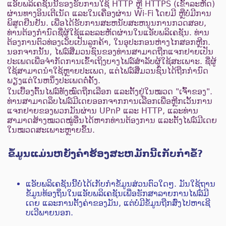
ແອັບພລິເຄຊັນນີ້ຮອງຮັບການໃຊ້ HTTP ຫຼື HTTPS (ເຂົ້າລະຫັດ)
ຜ່ານທາງອິນເຕີເນັດ ແລະໃນເຄື່ອງຜ່ານ Wi-Fi ໂດຍມີ ຫຼືບໍ່ມີການ
ພິສູດຢືນຢັນ. ເພື່ອໄດ້ຮັບການສະຫນັບສະຫນູນການກວດສອບ,
ທ່ານຕ້ອງກໍານົດຊື່ຜູ້ໃຊ້ແລະລະຫັດຜ່ານໃນແອັບພລິເຄຊັນ. ທ່ານ
ຕ້ອງການຕົວທ່ອງເວັບເປັນລູກຄ້າ, ໃນອຸປະກອນຫ່າງໄກສອກຫຼີກ.
ນອກຈາກນັ້ນ, ໄຟລ໌ສື່ມວນຊົນຂອງທ່ານສາມາດຖືກແຈກຢາຍເປັນ
ປະເພດເພື່ອຈໍາກັດການເຂົ້າເຖິງບາງໄຟລ໌ສໍາລັບຜູ້ໃຊ້ສະເພາະ. ຊື່​ຜູ້​
ໃຊ້​ສາ​ມາດ​ນໍາ​ໃຊ້​ຫຼາຍ​ປະ​ເພດ​, ແຕ່​ໄຟລ​໌​ສື່​ມວນ​ຊົນ​ໄດ້​ຖືກ​ກໍາ​ນົດ​
ພຽງ​ແຕ່​ໃນ​ຫນຶ່ງ​ປະ​ເພດ​ຕໍ່​ຄັ້ງ​.
ໃນເບື້ອງຕົ້ນໄຟລ໌ທັງໝົດຖືກເລືອກ ແລະຕັ້ງຢູ່ໃນໝວດ "ເຈົ້າຂອງ".
ທ່ານສາມາດລຶບໄຟລ໌ມີເດຍອອກຈາກການເລືອກເພື່ອຫຼີກເວັ້ນການ
ແຈກຢາຍຂອງພວກມັນຜ່ານ UPnP ແລະ HTTP, ແລະທ່ານ
ສາມາດສ້າງໝວດໝູ່ອື່ນໄດ້ຫາກທ່ານຕ້ອງການ ແລະຕັ້ງໄຟລ໌ມີເດຍ
ໃນໝວດສະເພາະຫຼາຍຂຶ້ນ.
ຂໍ້ມູນແມ່ນຫຍັງຄໍາຮ້ອງສະຫມັກນີ້ເກັບກໍາຂໍ້?
ແອັບພລິເຄຊັນນີ້ບໍ່ໄດ້ເກັບກຳຂໍ້ມູນສ່ວນຕົວໃດໆ. ມັນໃຊ້ຖານ
ຂໍ້ມູນທ້ອງຖິ່ນໃນແອັບພລິເຄຊັນເພື່ອຮັກສາລາຍການໄຟລ໌ມີ
ເດຍ ແລະການຕັ້ງຄ່າຂອງມັນ, ແຕ່ບໍ່ມີຂໍ້ມູນຖືກສົ່ງໄປຫາເຊີ
ບເວີພາຍນອກ.