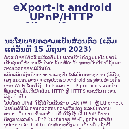
eXport-it android
UPnP/HTTP
Client/Server
ນະໂຍບາຍຄວາມເປັນສ່ວນຕົວ (ເລີ່ມ
ແຕ່ວັນທີ 15 ມິຖຸນາ 2023)
ຂໍຂອບໃຈທີ່ໃຊ້ແອັບພລິເຄຊັນນີ້! ພວກ​ເຮົາ​ໄດ້​ຂຽນ​ນະ​ໂຍ​ບາຍ​ນີ້​
ເພື່ອ​ຊ່ວຍ​ໃຫ້​ທ່ານ​ເຂົ້າ​ໃຈ​ວ່າ​ຂໍ້​ມູນ​ທີ່​ຄໍາ​ຮ້ອງ​ສະ​ຫມັກ​ນີ້​ນໍາ​ໃຊ້​ແລະ​
ການ​ເລືອກ​ທີ່​ທ່ານ​ມີ​ອັນ​ໃດ​.
ແອັບພລິເຄຊັນນີ້ພະຍາຍາມແບ່ງປັນໄຟລ໌ມີເດຍຂອງທ່ານ (ວິດີໂອ,
ເພງ ແລະຮູບພາບ) ຈາກອຸປະກອນ Android ຂອງທ່ານຜ່ານເຄືອ
ຂ່າຍ Wi-Fi ໂດຍໃຊ້ UPnP ແລະ HTTP protocols ແລະໃນ
ທີ່ສຸດຜ່ານອິນເຕີເນັດດ້ວຍ HTTP ຫຼື HTTPS ແລະກົນໄກການ
ພິສູດຢືນຢັນ.
ໂປຣໂຕຄໍ UPnP ໃຊ້ໄດ້ໃນເຄືອຂ່າຍ LAN (Wi-Fi ຫຼື Ethernet).
ໂປຣໂຕຄໍນີ້ບໍ່ມີການກວດສອບຄວາມຖືກຕ້ອງ ແລະບໍ່ມີຄວາມ
ສາມາດໃນການເຂົ້າລະຫັດ. ເພື່ອໃຊ້ເຊີບເວີ UPnP ນີ້ທ່ານ
ຕ້ອງການລູກຄ້າ UPnP ໃນເຄືອຂ່າຍ Wi-Fi, ລູກຄ້າ (ສໍາລັບ
ອຸປະກອນ Android) ແມ່ນສ່ວນຫນຶ່ງຂອງແອັບພລິເຄຊັນນີ້.