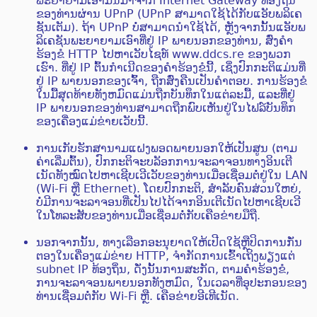
ພະຍາຍາມເອົາມັນມາຈາກ Internet Gateway ທ້ອງຖິ່ນ
ຂອງທ່ານຜ່ານ UPnP (UPnP ສາມາດໃຊ້ໄດ້ກັບແອັບພລິເຄ
ຊັນເຕັມ). ຖ້າ UPnP ບໍ່ສາມາດນໍາໃຊ້ໄດ້, ຫຼັງຈາກນັ້ນແອັບພ
ລິເຄຊັນພະຍາຍາມເອົາທີ່ຢູ່ IP ພາຍນອກຂອງທ່ານ, ສົ່ງຄໍາ
ຮ້ອງຂໍ HTTP ໄປຫາເວັບໄຊທ໌ www.ddcs.re ຂອງພວກ
ເຮົາ. ທີ່ຢູ່ IP ຕົ້ນກໍາເນີດຂອງຄໍາຮ້ອງຂໍນີ້, ເຊິ່ງປົກກະຕິແມ່ນທີ່
ຢູ່ IP ພາຍນອກຂອງເຈົ້າ, ຖືກສົ່ງຄືນເປັນຄໍາຕອບ. ການຮ້ອງຂໍ
ໃນມື້ສຸດທ້າຍທັງຫມົດແມ່ນຖືກບັນທຶກໃນແຕ່ລະມື້, ແລະທີ່ຢູ່
IP ພາຍນອກຂອງທ່ານສາມາດຖືກພົບເຫັນຢູ່ໃນໄຟລ໌ບັນທຶກ
ຂອງເຄື່ອງແມ່ຂ່າຍເວັບນີ້.
ການເກັບຮັກສານາມແຝງພອດພາຍນອກໃຫ້ເປັນສູນ (ຕາມ
ຄ່າເລີ່ມຕົ້ນ), ປົກກະຕິຈະບລັອກການຈະລາຈອນທາງອິນເຕີ
ເນັດທັງໝົດໄປຫາເຊີບເວີເວັບຂອງທ່ານເມື່ອເຊື່ອມຕໍ່ຢູ່ໃນ LAN
(Wi-Fi ຫຼື Ethernet). ໂດຍປົກກະຕິ, ສໍາລັບຄົນສ່ວນໃຫຍ່,
ບໍ່ມີການຈະລາຈອນທີ່ເປັນໄປໄດ້ຈາກອິນເຕີເນັດໄປຫາເຊີບເວີ
ໃນໂທລະສັບຂອງທ່ານເມື່ອເຊື່ອມຕໍ່ກັບເຄືອຂ່າຍມືຖື.
ນອກຈາກນັ້ນ, ທາງເລືອກອະນຸຍາດໃຫ້ເປີດໃຊ້ຫຼືປິດການກັ່ນ
ຕອງໃນເຄື່ອງແມ່ຂ່າຍ HTTP, ຈໍາກັດການເຂົ້າເຖິງພຽງແຕ່
subnet IP ທ້ອງຖິ່ນ, ດັ່ງນັ້ນການສະກັດ, ຕາມຄໍາຮ້ອງຂໍ,
ການຈະລາຈອນພາຍນອກທັງຫມົດ, ໃນເວລາທີ່ອຸປະກອນຂອງ
ທ່ານເຊື່ອມຕໍ່ກັບ Wi-Fi ຫຼື. ເຄືອຂ່າຍອີເທີເນັດ.