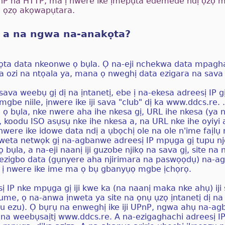
UPnP na HTTP, ma ị nwere ike ịmepụta edemede ndị ọzọ 
dị ọzọ akọwapụtara.
 a na ngwa na-anakọta?
ta data nkeonwe ọ bụla. Ọ na-eji nchekwa data mpagh
a ozi na ntọala ya, mana ọ nweghị data ezigara na sav
ava weebụ gị dị na ịntanetị, ebe ị na-ekesa adreesị IP gị 
e niile, ịnwere ike iji sava "club" dị ka www.ddcs.re. . 
ri ọ bụla, nke nwere aha ihe nkesa gị, URL ihe nkesa (ya n
, koodu ISO asụsụ nke ihe nkesa a, na URL nke ihe oyiyi a
nwere ike idowe data ndị a ụbọchị ole na ole n'ime faịlụ
weta netwọk gị na-agbanwe adreesị IP mpụga gị tupu nj
 bụla, a na-eji naanị iji guzobe njikọ na sava gị, site na 
ezigbo data (gụnyere aha njirimara na paswọọdụ) na-ag
 ị nwere ike ime ma ọ bụ gbanyụọ mgbe ịchọrọ.
 IP nke mpụga gị iji kwe ka (na naanị maka nke ahụ) iji 
e, ọ na-anwa ịnweta ya site na ọnụ ụzọ ịntanetị dị n
 ezu). Ọ bụrụ na enweghị ike iji UPnP, ngwa ahụ na-agba
 na weebụsaịtị www.ddcs.re. A na-ezigaghachi adreesị IP