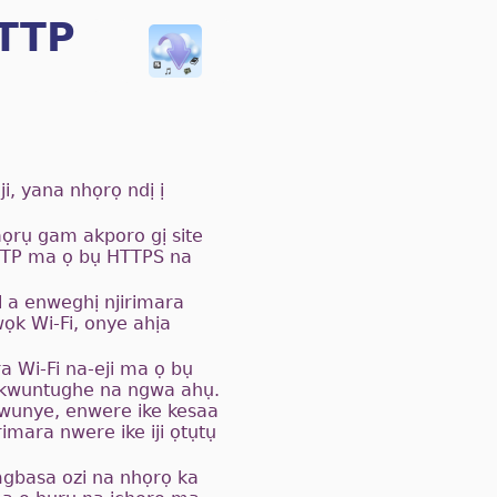
HTTP
i, yana nhọrọ ndị ị
aọrụ gam akporo gị site
 HTTP ma ọ bụ HTTPS na
l a enweghị njirimara
wọk Wi-Fi, onye ahịa
 Wi-Fi na-eji ma ọ bụ
 okwuntughe na ngwa ahụ.
kwunye, enwere ike kesaa
rimara nwere ike iji ọtụtụ
mgbasa ozi na nhọrọ ka