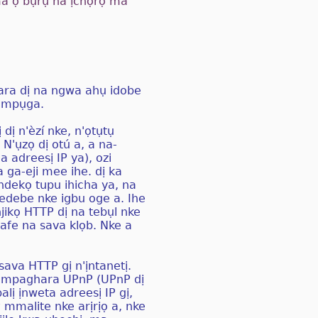
ma ọ bụrụ na ịchọrọ ma
ara dị na ngwa ahụ idobe
a mpụga.
dị n'èzí nke, n'ọtụtụ
N'ụzọ dị otú a, a na-
a adreesị IP ya), ozi
 ga-eji mee ihe. dị ka
 ndekọ tupu ihicha ya, na
edebe nke igbu oge a. Ihe
njikọ HTTP dị na tebụl nke
afe na sava klọb. Nke a
sava HTTP gị n'ịntanetị.
a mpaghara UPnP (UPnP dị
lị ịnweta adreesị IP gị,
 mmalite nke arịrịọ a, nke