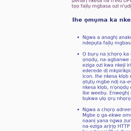
ịzenarị nkesa ha n'elu 
tọọ faịlụ mgbasa ozi n'ụ
Ihe ọmụma ka nke
Ngwa a anaghị anakọ
ndepụta faịlụ mgbas
Ọ bụrụ na ịchọrọ ka s
ọnọdụ, na-agbanwe mgb
eziga ozi kwa nkeji i
ederede dị mkpirikpi
icon. Ihe nkesa klọb 
ọtụtụ mgbe ndị na-e
nkesa klọb, n'ọnọdụ ọ
ibe weebụ. Enweghị 
bụkwa ụlọ ọrụ nhọrọ
Ngwa a chọrọ adreesị
Mgbe ọ ga-ekwe omum
naanị yana ngwa zuru
na-eziga arịrịọ HTTP