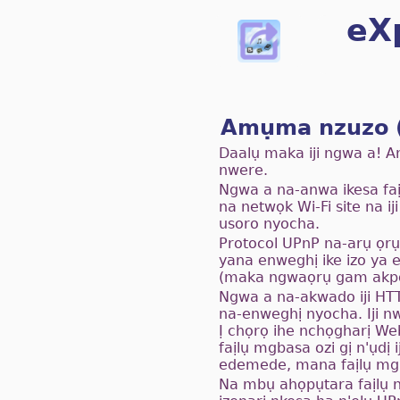
eX
Amụma nzuzo (
Daalụ maka iji ngwa a! An
nwere.
Ngwa a na-anwa ikesa faị
na netwọk Wi-Fi site na 
usoro nyocha.
Protocol UPnP na-arụ ọrụ
yana enweghị ike izo ya e
(maka ngwaọrụ gam akpo
Ngwa a na-akwado iji HTT
na-enweghị nyocha. Iji 
Ị chọrọ ihe nchọgharị W
faịlụ mgbasa ozi gị n'ụdị 
edemede, mana faịlụ mgba
Na mbụ ahọpụtara faịlụ n