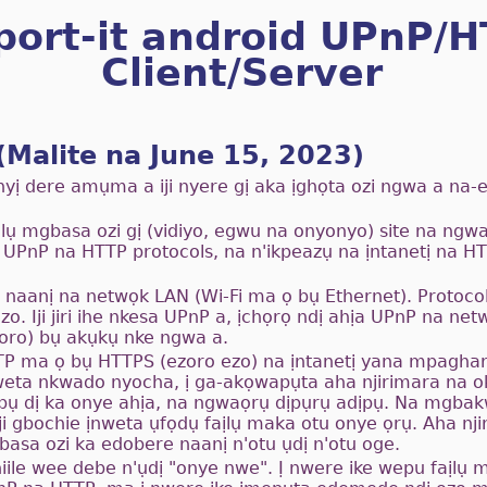
port-it android UPnP/
Client/Server
Malite na June 15, 2023)
yị dere amụma a iji nyere gị aka ịghọta ozi ngwa a na-ej
lụ mgbasa ozi gị (vidiyo, egwu na onyonyo) site na ngw
iji UPnP na HTTP protocols, na n'ikpeazụ na ịntanetị na
 naanị na netwọk LAN (Wi-Fi ma ọ bụ Ethernet). Protoco
zo. Iji jiri ihe nkesa UPnP a, ịchọrọ ndị ahịa UPnP na net
ro) bụ akụkụ nke ngwa a.
P ma ọ bụ HTTPS (ezoro ezo) na ịntanetị yana mpaghara
nweta nkwado nyocha, ị ga-akọwapụta aha njirimara na
ebụ dị ka onye ahịa, na ngwaọrụ dịpụrụ adịpụ. Na mgba
iji gbochie ịnweta ụfọdụ faịlụ maka otu onye ọrụ. Aha nji
sa ozi ka edobere naanị n'otu ụdị n'otu oge.
iile wee debe n'ụdị "onye nwe". Ị nwere ike wepu faịlụ 