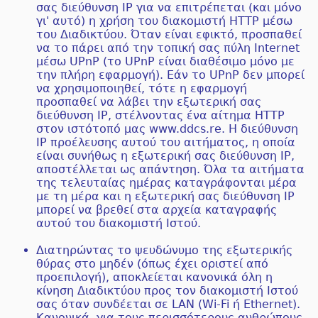
σας διεύθυνση IP για να επιτρέπεται (και μόνο
γι' αυτό) η χρήση του διακομιστή HTTP μέσω
του Διαδικτύου. Όταν είναι εφικτό, προσπαθεί
να το πάρει από την τοπική σας πύλη Internet
μέσω UPnP (το UPnP είναι διαθέσιμο μόνο με
την πλήρη εφαρμογή). Εάν το UPnP δεν μπορεί
να χρησιμοποιηθεί, τότε η εφαρμογή
προσπαθεί να λάβει την εξωτερική σας
διεύθυνση IP, στέλνοντας ένα αίτημα HTTP
στον ιστότοπό μας www.ddcs.re. Η διεύθυνση
IP προέλευσης αυτού του αιτήματος, η οποία
είναι συνήθως η εξωτερική σας διεύθυνση IP,
αποστέλλεται ως απάντηση. Όλα τα αιτήματα
της τελευταίας ημέρας καταγράφονται μέρα
με τη μέρα και η εξωτερική σας διεύθυνση IP
μπορεί να βρεθεί στα αρχεία καταγραφής
αυτού του διακομιστή Ιστού.
Διατηρώντας το ψευδώνυμο της εξωτερικής
θύρας στο μηδέν (όπως έχει οριστεί από
προεπιλογή), αποκλείεται κανονικά όλη η
κίνηση Διαδικτύου προς τον διακομιστή Ιστού
σας όταν συνδέεται σε LAN (Wi-Fi ή Ethernet).
Κανονικά, για τους περισσότερους ανθρώπους,