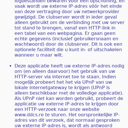
logbestanden bewaren voor een opschoning, en
vaak wordt uw externe IP-adres vóór het einde
van deze vertraging door uw netwerkprovider
gewijzigd. De clubserver wordt in ieder geval
alleen gebruikt om de verbinding met uw server
tot stand te brengen, vanaf een HTTP-link in
een tabel van een webpagina. Er gaan geen
echte gegevens (inclusief gebruikersnaam en
wachtwoord) door de clubserver. Dit is ook een
optionele faciliteit die u kunt in- of uitschakelen
wanneer u maar wilt.
Deze applicatie heeft uw externe IP-adres nodig
om (en alleen daarvoor) het gebruik van uw
HTTP-server via internet toe te staan. Indien
mogelijk probeert het het via UPnP van uw
lokale internetgateway te krijgen (UPnP is
alleen beschikbaar met de volledige applicatie).
Als UPnP niet kan worden gebruikt, probeert de
applicatie uw externe IP-adres te krijgen door
een HTTP-verzoek naar onze website
www.ddcs.re te sturen. Het oorspronkelijke IP-
adres van dit verzoek, dat normaal gesproken
uw externe IP-adres is, wordt als antwoord