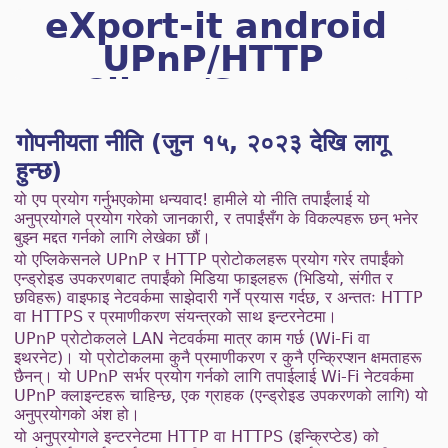
eXport-it android
UPnP/HTTP
Client/Server
गोपनीयता नीति (जुन १५, २०२३ देखि लागू
हुन्छ)
यो एप प्रयोग गर्नुभएकोमा धन्यवाद! हामीले यो नीति तपाईंलाई यो
अनुप्रयोगले प्रयोग गरेको जानकारी, र तपाईंसँग के विकल्पहरू छन् भनेर
बुझ्न मद्दत गर्नको लागि लेखेका छौं।
यो एप्लिकेसनले UPnP र HTTP प्रोटोकलहरू प्रयोग गरेर तपाईंको
एन्ड्रोइड उपकरणबाट तपाईंको मिडिया फाइलहरू (भिडियो, संगीत र
छविहरू) वाइफाइ नेटवर्कमा साझेदारी गर्ने प्रयास गर्दछ, र अन्ततः HTTP
वा HTTPS र प्रमाणीकरण संयन्त्रको साथ इन्टरनेटमा।
UPnP प्रोटोकलले LAN नेटवर्कमा मात्र काम गर्छ (Wi-Fi वा
इथरनेट)। यो प्रोटोकलमा कुनै प्रमाणीकरण र कुनै एन्क्रिप्शन क्षमताहरू
छैनन्। यो UPnP सर्भर प्रयोग गर्नको लागि तपाईलाई Wi-Fi नेटवर्कमा
UPnP क्लाइन्टहरू चाहिन्छ, एक ग्राहक (एन्ड्रोइड उपकरणको लागि) यो
अनुप्रयोगको अंश हो।
यो अनुप्रयोगले इन्टरनेटमा HTTP वा HTTPS (इन्क्रिप्टेड) ​​को