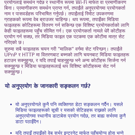
प्रयोगलाई समर्थन गर्दछ र स्थानीय रूपमा Wi-Fi मार्फत वा प्रमाणीकरण
बिना। प्रमाणीकरण समर्थन प्राप्त गर्न, तपाईंले अनुप्रयोगमा प्रयोगकर्ता
नाम र पासवर्डहरू परिभाषित गर्नुपर्छ। तपाईंलाई रिमोट उपकरणमा
ग्राहकको रूपमा वेब ब्राउजर चाहिन्छ। थप रूपमा, तपाइँका मिडिया
फाइलहरू कोटिहरूमा वितरण गर्न सकिन्छ एक विशिष्ट प्रयोगकर्ताको लागि
केही फाइलहरूमा पहुँच सीमित गर्न। एक प्रयोगकर्ता नामले धेरै कोटीहरू
प्रयोग गर्न सक्छ, तर मिडिया फाइल एक पटकमा एक कोटीमा मात्र सेट
गरिएको छ।
सुरुमा सबै फाइलहरू चयन गरी "मालिक" वर्गमा सेट गरिन्छन्। तपाईंले
UPnP र HTTP मा वितरणबाट बच्नको लागि चयनबाट मिडिया फाइलहरू
हटाउन सक्नुहुन्छ, र यदि तपाईं चाहनुहुन्छ भने अन्य कोटीहरू सिर्जना गर्न
सक्नुहुन्छ र मिडिया फाइलहरूलाई थप विशिष्ट कोटीहरूमा सेट गर्न
सक्नुहुन्छ।
यो अनुप्रयोग के जानकारी सङ्कलन गर्छ?
यो अनुप्रयोगले कुनै पनि व्यक्तिगत डेटा सङ्कलन गर्दैन। यसले
मिडिया फाइलहरूको सूची र यसको सेटिङहरू राख्नको लागि
अनुप्रयोगमा स्थानीय डाटाबेस प्रयोग गर्दछ, तर बाह्य सर्भरमा कुनै
डाटा पठाइँदैन।
यदि तपाइँ तपाइँको वेब सर्भर इन्टरनेट मार्फत पहुँचयोग्य होस् भन्ने