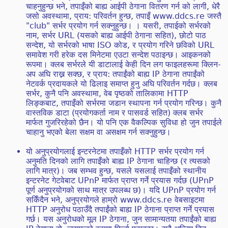
चाहनुहुन्छ भने, तपाइँको बाह्य आईपी ठेगाना वितरण गर्न को लागी, धेरै
जसो अवस्थामा, प्राय: परिवर्तन हुन्छ, तपाइँ www.ddcs.re जस्तै
"club" सर्भर प्रयोग गर्न सक्नुहुन्छ। । यसरी, तपाईको सर्भरको
नाम, सर्भर URL (यसको बाह्य आईपी ठेगाना सहित), छोटो पाठ
सन्देश, यो सर्भरको भाषा ISO कोड, र प्रयोग गरिने छविको URL
समावेश गरी हरेक दस मिनेटमा एउटा सन्देश पठाइन्छ। आइकनको
रूपमा। क्लब सर्भरले यी डाटालाई केही दिन लग फाइलहरूमा क्लिन-
अप अघि राख्न सक्छ, र प्राय: तपाईंको बाह्य IP ठेगाना तपाईंको
नेटवर्क प्रदायकले यो ढिलाइ समाप्त हुनु अघि परिवर्तन गर्दछ। क्लब
सर्भर, कुनै पनि अवस्थामा, वेब पृष्ठको तालिकामा HTTP
लिङ्कबाट, तपाइँको सर्भरमा जडान स्थापना गर्न प्रयोग गरिन्छ। कुनै
वास्तविक डाटा (प्रयोगकर्ता नाम र पासवर्ड सहित) क्लब सर्भर
मार्फत गुजरिरहेको छैन। यो पनि एक वैकल्पिक सुविधा हो जुन तपाईले
चाहानु भएको बेला सक्षम वा असक्षम गर्न सक्नुहुन्छ।
यो अनुप्रयोगलाई इन्टरनेटमा तपाइँको HTTP सर्भर प्रयोग गर्न
अनुमति दिनको लागि तपाइँको बाह्य IP ठेगाना चाहिन्छ (र त्यसको
लागि मात्र)। जब सम्भव हुन्छ, यसले यसलाई तपाइँको स्थानीय
इन्टरनेट गेटवेबाट UPnP मार्फत प्राप्त गर्ने प्रयास गर्दछ (UPnP
पूर्ण अनुप्रयोगको साथ मात्र उपलब्ध छ)। यदि UPnP प्रयोग गर्न
सकिँदैन भने, अनुप्रयोगले हाम्रो www.ddcs.re वेबसाइटमा
HTTP अनुरोध पठाउँदै तपाईंको बाह्य IP ठेगाना प्राप्त गर्ने प्रयास
गर्छ। यस अनुरोधको मूल IP ठेगाना, जुन सामान्यतया तपाईंको बाह्य