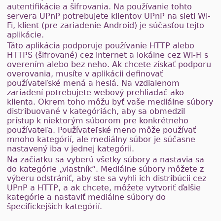
autentifikácie a šifrovania. Na používanie tohto
servera UPnP potrebujete klientov UPnP na sieti Wi-
Fi, klient (pre zariadenie Android) je súčasťou tejto
aplikácie.
Táto aplikácia podporuje používanie HTTP alebo
HTTPS (šifrované) cez internet a lokálne cez Wi-Fi s
overením alebo bez neho. Ak chcete získať podporu
overovania, musíte v aplikácii definovať
používateľské mená a heslá. Na vzdialenom
zariadení potrebujete webový prehliadač ako
klienta. Okrem toho môžu byť vaše mediálne súbory
distribuované v kategóriách, aby sa obmedzil
prístup k niektorým súborom pre konkrétneho
používateľa. Používateľské meno môže používať
mnoho kategórií, ale mediálny súbor je súčasne
nastavený iba v jednej kategórii.
Na začiatku sa vyberú všetky súbory a nastavia sa
do kategórie „vlastník“. Mediálne súbory môžete z
výberu odstrániť, aby ste sa vyhli ich distribúcii cez
UPnP a HTTP, a ak chcete, môžete vytvoriť ďalšie
kategórie a nastaviť mediálne súbory do
špecifickejších kategórií.