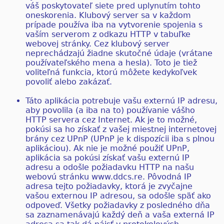
váš poskytovateľ siete pred uplynutím tohto
oneskorenia. Klubový server sa v každom
prípade používa iba na vytvorenie spojenia s
vaším serverom z odkazu HTTP v tabuľke
webovej stránky. Cez klubový server
neprechádzajú žiadne skutočné údaje (vrátane
používateľského mena a hesla). Toto je tiež
voliteľná funkcia, ktorú môžete kedykoľvek
povoliť alebo zakázať.
Táto aplikácia potrebuje vašu externú IP adresu,
aby povolila (a iba na to) používanie vášho
HTTP servera cez Internet. Ak je to možné,
pokúsi sa ho získať z vašej miestnej internetovej
brány cez UPnP (UPnP je k dispozícii iba s plnou
aplikáciou). Ak nie je možné použiť UPnP,
aplikácia sa pokúsi získať vašu externú IP
adresu a odošle požiadavku HTTP na našu
webovú stránku www.ddcs.re. Pôvodná IP
adresa tejto požiadavky, ktorá je zvyčajne
vašou externou IP adresou, sa odošle späť ako
odpoveď. Všetky požiadavky z posledného dňa
sa zaznamenávajú každý deň a vaša externá IP