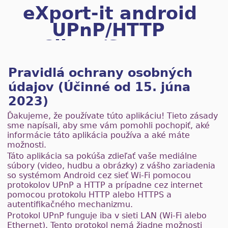
eXport-it android
UPnP/HTTP
Client/Server
Pravidlá ochrany osobných
údajov (Účinné od 15. júna
2023)
Ďakujeme, že používate túto aplikáciu! Tieto zásady
sme napísali, aby sme vám pomohli pochopiť, aké
informácie táto aplikácia používa a aké máte
možnosti.
Táto aplikácia sa pokúša zdieľať vaše mediálne
súbory (video, hudbu a obrázky) z vášho zariadenia
so systémom Android cez sieť Wi-Fi pomocou
protokolov UPnP a HTTP a prípadne cez internet
pomocou protokolu HTTP alebo HTTPS a
autentifikačného mechanizmu.
Protokol UPnP funguje iba v sieti LAN (Wi-Fi alebo
Ethernet). Tento protokol nemá žiadne možnosti