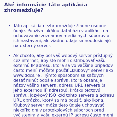
Aké informácie táto aplikácia
zhromažďuje?
Táto aplikácia nezhromažďuje žiadne osobné
údaje. Používa lokálnu databázu v aplikácii na
uchovávanie zoznamov mediálnych súborov a
ich nastavení, ale žiadne údaje sa neodosielajú
na externý server.
Ak chcete, aby bol váš webový server prístupný
cez internet, aby ste mohli distribuovať vašu
externú IP adresu, ktorá sa vo väčšine prípadov
často mení, môžete použiť „klubový“ server ako
www.ddcs.re . Týmto spôsobom sa každých
desať minút odošle správa, ktorá obsahuje
názov vášho servera, adresu URL servera (s
jeho externou IP adresou), krátku textovú
správu, jazykový ISO kód tohto servera a adresu
URL obrázka, ktorý sa má použiť. ako ikona.
Klubový server môže tieto údaje uchovávať
niekoľko dní v protokolových súboroch pred
vyčistením a vašu externú IP adresu často mení