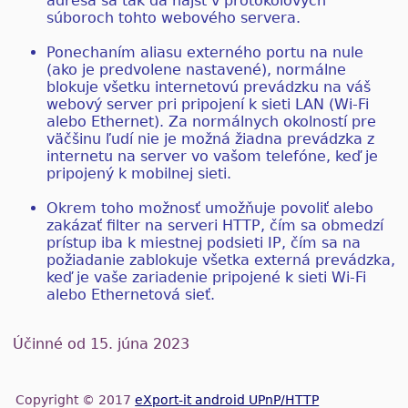
adresa sa tak dá nájsť v protokolových
súboroch tohto webového servera.
Ponechaním aliasu externého portu na nule
(ako je predvolene nastavené), normálne
blokuje všetku internetovú prevádzku na váš
webový server pri pripojení k sieti LAN (Wi-Fi
alebo Ethernet). Za normálnych okolností pre
väčšinu ľudí nie je možná žiadna prevádzka z
internetu na server vo vašom telefóne, keď je
pripojený k mobilnej sieti.
Okrem toho možnosť umožňuje povoliť alebo
zakázať filter na serveri HTTP, čím sa obmedzí
prístup iba k miestnej podsieti IP, čím sa na
požiadanie zablokuje všetka externá prevádzka,
keď je vaše zariadenie pripojené k sieti Wi-Fi
alebo Ethernetová sieť.
Účinné od 15. júna 2023
Copyright © 2017
eXport-it android UPnP/HTTP