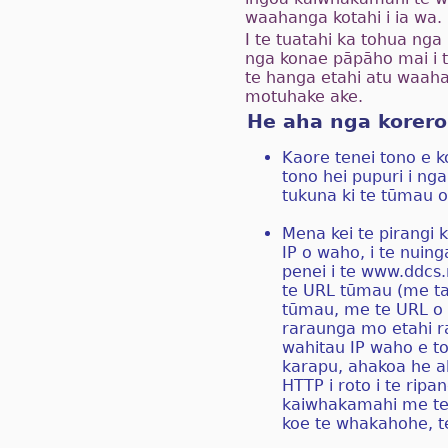
waahanga kotahi i ia wa.
I te tuatahi ka tohua nga
nga konae pāpāho mai i te
te hanga etahi atu waaha
motuhake ake.
He aha nga korero
Kaore tenei tono e k
tono hei pupuri i n
tukuna ki te tūmau 
Mena kei te pirangi 
IP o waho, i te nuin
penei i te www.ddcs.
te URL tūmau (me ta
tūmau, me te URL o t
raraunga mo etahi ra
wahitau IP waho e t
karapu, ahakoa he a
HTTP i roto i te rip
kaiwhakamahi me te 
koe te whakahohe, te