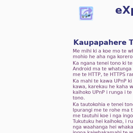
eX
Kaupapahere Tū
Me mihi ki a koe mo te wh
mohio he aha nga korero 
Ka ngana tenei tono ki t
Android ma te whatunga 
me te HTTP, te HTTPS ra
Ka mahi te kawa UPnP ki 
kawa, karekau he kaha w
kaihoko UPnP i runga i t
tono.
Ka tautokohia e tenei to
Ipurangi me te rohe ma 
me tautuhi koe i nga ingoa
Tukutuku hei kaihoko, i r
nga waahanga hei whakawh
ingoa kaiwhakamahi te w