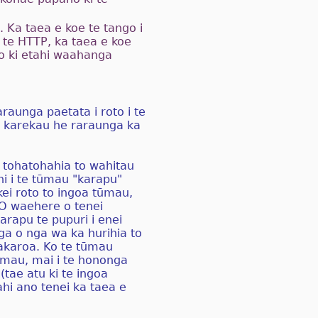
 Ka taea e koe te tango i
 te HTTP, ka taea e koe
o ki etahi waahanga
raunga paetata i roto i te
i karekau he raraunga ka
a tohatohahia to wahitau
hi i te tūmau "karapu"
kei roto to ingoa tūmau,
SO waehere o tenei
rapu te pupuri i enei
nga o nga wa ka hurihia to
akaroa. Ko te tūmau
ūmau, mai i te hononga
(tae atu ki te ingoa
hi ano tenei ka taea e