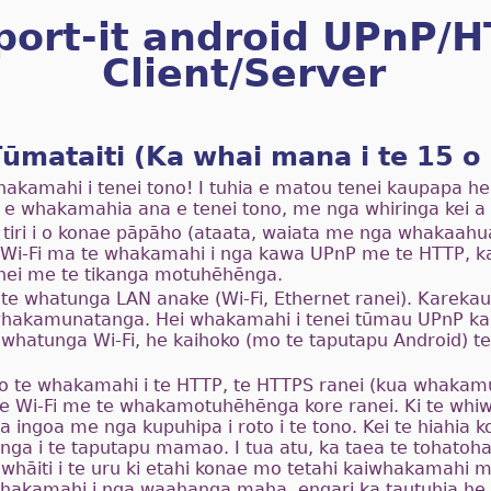
port-it android UPnP/
Client/Server
mataiti (Ka whai mana i te 15 o
akamahi i tenei tono! I tuhia e matou tenei kaupapa her
e whakamahia ana e tenei tono, me nga whiringa kei a 
e tiri i o konae pāpāho (ataata, waiata me nga whakaahu
Wi-Fi ma te whakamahi i nga kawa UPnP me te HTTP, k
nei me te tikanga motuhēhēnga.
te whatunga LAN anake (Wi-Fi, Ethernet ranei). Kareka
hakamunatanga. Hei whakamahi i tenei tūmau UPnP ka h
e whatunga Wi-Fi, he kaihoko (mo te taputapu Android) t
no te whakamahi i te HTTP, te HTTPS ranei (kua whakamun
te Wi-Fi me te whakamotuhēhēnga kore ranei. Ki te whi
 ingoa me nga kupuhipa i roto i te tono. Kei te hiahia koe
unga i te taputapu mamao. I tua atu, ka taea te tohatoh
āiti i te uru ki etahi konae mo tetahi kaiwhakamahi m
hakamahi i nga waahanga maha, engari ka tautuhia he 