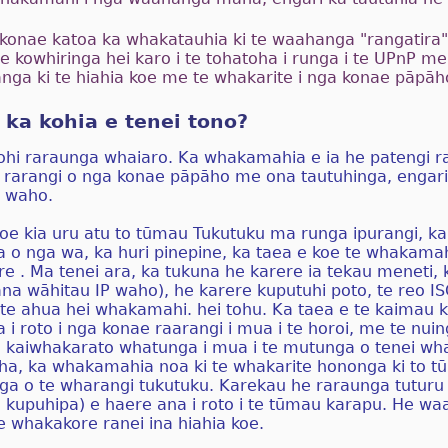
 konae katoa ka whakatauhia ki te waahanga "rangatira".
 kowhiringa hei karo i te tohatoha i runga i te UPnP me
nga ki te hiahia koe me te whakarite i nga konae pāpāh
 ka kohia e tenei tono?
ohi raraunga whaiaro. Ka whakamahia e ia he patengi ra
ga rarangi o nga konae pāpāho me ona tautuhinga, engar
o waho.
koe kia uru atu to tūmau Tukutuku ma runga ipurangi, k
ga o nga wa, ka huri pinepine, ka taea e koe te whakama
re . Ma tenei ara, ka tukuna he karere ia tekau meneti, 
na wāhitau IP waho), he karere kuputuhi poto, te reo I
e ahua hei whakamahi. hei tohu. Ka taea e te kaimau ka
 i roto i nga konae raarangi i mua i te horoi, me te nui
o kaiwhakarato whatunga i mua i te mutunga o tenei wh
ha, ka whakamahia noa ki te whakarite hononga ki to t
anga o te wharangi tukutuku. Karekau he raraunga tuturu 
kupuhipa) e haere ana i roto i te tūmau karapu. He waa
 whakakore ranei ina hiahia koe.