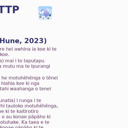
HTTP
 Hune, 2023)
e hei awhina ia koe ki te
koe.
a) mai i to taputapu
a mutu ma te Ipurangi
u he motuhēhēnga o tēnei
iahia koe ki nga
etahi waahanga o tenei
atia) i runga i te
whi tautoko motuhēhēnga,
 ki te kaitirotiro
a o au konae pāpāho ki
otuhake. Ka taea e te
konae pāpāho ki te