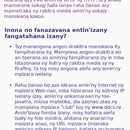
mamorona sokajy hafa ianao raha tianao ary
mametraka ny rakitra media amin'ny sokajy
manokana kokoa.
Inona no fanazavana entin'izany
fangatahana izany?
Tsy manangona angon-drakitra manokana ity
fampiharana ity. Mampiasa angon-drakitra eo
an-toerana ao amin'ny fampiharana izy io mba
hitazonana ny lisitry ny rakitra media sy ny
firafiny, fa tsy misy angona alefa any amin'ny
mpizara ivelany.
Raha tianao ho azo idirana amin'ny Internet ny
mpizara Web-nao, mba hizaranao ny adiresy IP
ivelany izay, amin'ny ankamaroan'ny toe-
javatra, miova matetika, dia azonao atao ny
mampiasa mpizara "club" toy ny www.ddcs.re .
Amin'izany fomba izany, misy hafatra alefa
isaky ny folo minitra, ahitana ny anaran'ny
mpizara anao, ny URL mpizara (miaraka
amin'ny adiresy IP ivelany), hafatra an-tsoratra