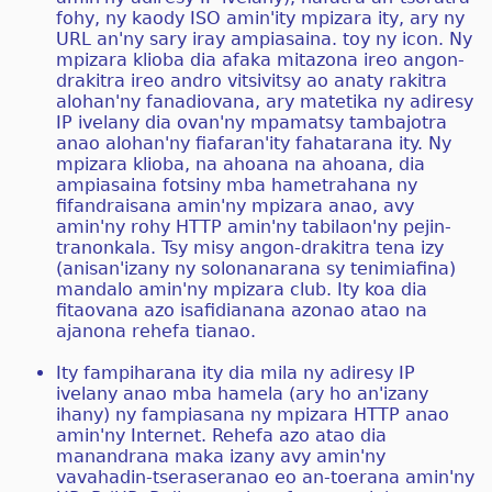
fohy, ny kaody ISO amin'ity mpizara ity, ary ny
URL an'ny sary iray ampiasaina. toy ny icon. Ny
mpizara klioba dia afaka mitazona ireo angon-
drakitra ireo andro vitsivitsy ao anaty rakitra
alohan'ny fanadiovana, ary matetika ny adiresy
IP ivelany dia ovan'ny mpamatsy tambajotra
anao alohan'ny fiafaran'ity fahatarana ity. Ny
mpizara klioba, na ahoana na ahoana, dia
ampiasaina fotsiny mba hametrahana ny
fifandraisana amin'ny mpizara anao, avy
amin'ny rohy HTTP amin'ny tabilaon'ny pejin-
tranonkala. Tsy misy angon-drakitra tena izy
(anisan'izany ny solonanarana sy tenimiafina)
mandalo amin'ny mpizara club. Ity koa dia
fitaovana azo isafidianana azonao atao na
ajanona rehefa tianao.
Ity fampiharana ity dia mila ny adiresy IP
ivelany anao mba hamela (ary ho an'izany
ihany) ny fampiasana ny mpizara HTTP anao
amin'ny Internet. Rehefa azo atao dia
manandrana maka izany avy amin'ny
vavahadin-tseraseranao eo an-toerana amin'ny