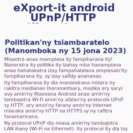
eXport-it android
UPnP/HTTP
Client/Server
Politikan'ny tsiambaratelo
(Manomboka ny 15 jona 2023)
Misaotra anao mampiasa ity fampiharana ity!
Nanoratra ity politika ity izahay mba hanampiana
anao hahatakatra izay fampahalalana ampiasain'ity
fampiharana ity, sy izay safidy anananao.
Ity fampiharana ity dia manandrana mizara ny
rakitra medianao (horonantsary, mozika ary sary)
avy amin'ny fitaovana Android anao amin'ny
tambajotra Wi-Fi amin'ny alàlan'ny protocols UPnP
sy HTTP, ary amin'ny farany amin'ny Internet
miaraka amin'ny HTTP na HTTPS sy ny rafitra
fanamarinana.
Ny protocol UPnP dia miasa amin'ny tambajotra
LAN ihany (Wi-Fi na Ethernet). Ity protocol ity dia tsy