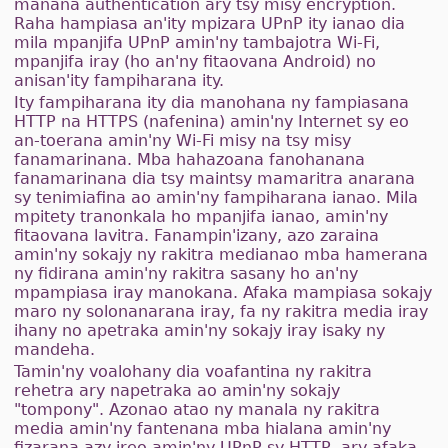
manana authentication ary tsy misy encryption.
Raha hampiasa an'ity mpizara UPnP ity ianao dia
mila mpanjifa UPnP amin'ny tambajotra Wi-Fi,
mpanjifa iray (ho an'ny fitaovana Android) no
anisan'ity fampiharana ity.
Ity fampiharana ity dia manohana ny fampiasana
HTTP na HTTPS (nafenina) amin'ny Internet sy eo
an-toerana amin'ny Wi-Fi misy na tsy misy
fanamarinana. Mba hahazoana fanohanana
fanamarinana dia tsy maintsy mamaritra anarana
sy tenimiafina ao amin'ny fampiharana ianao. Mila
mpitety tranonkala ho mpanjifa ianao, amin'ny
fitaovana lavitra. Fanampin'izany, azo zaraina
amin'ny sokajy ny rakitra medianao mba hamerana
ny fidirana amin'ny rakitra sasany ho an'ny
mpampiasa iray manokana. Afaka mampiasa sokajy
maro ny solonanarana iray, fa ny rakitra media iray
ihany no apetraka amin'ny sokajy iray isaky ny
mandeha.
Tamin'ny voalohany dia voafantina ny rakitra
rehetra ary napetraka ao amin'ny sokajy
"tompony". Azonao atao ny manala ny rakitra
media amin'ny fantenana mba hialana amin'ny
fizarana azy ireo amin'ny UPnP sy HTTP, ary afaka