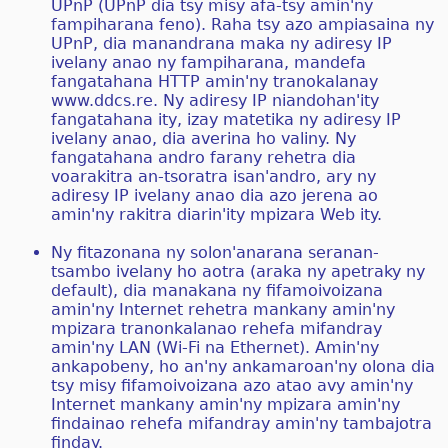
UPnP (UPnP dia tsy misy afa-tsy amin'ny
fampiharana feno). Raha tsy azo ampiasaina ny
UPnP, dia manandrana maka ny adiresy IP
ivelany anao ny fampiharana, mandefa
fangatahana HTTP amin'ny tranokalanay
www.ddcs.re. Ny adiresy IP niandohan'ity
fangatahana ity, izay matetika ny adiresy IP
ivelany anao, dia averina ho valiny. Ny
fangatahana andro farany rehetra dia
voarakitra an-tsoratra isan'andro, ary ny
adiresy IP ivelany anao dia azo jerena ao
amin'ny rakitra diarin'ity mpizara Web ity.
Ny fitazonana ny solon'anarana seranan-
tsambo ivelany ho aotra (araka ny apetraky ny
default), dia manakana ny fifamoivoizana
amin'ny Internet rehetra mankany amin'ny
mpizara tranonkalanao rehefa mifandray
amin'ny LAN (Wi-Fi na Ethernet). Amin'ny
ankapobeny, ho an'ny ankamaroan'ny olona dia
tsy misy fifamoivoizana azo atao avy amin'ny
Internet mankany amin'ny mpizara amin'ny
findainao rehefa mifandray amin'ny tambajotra
finday.