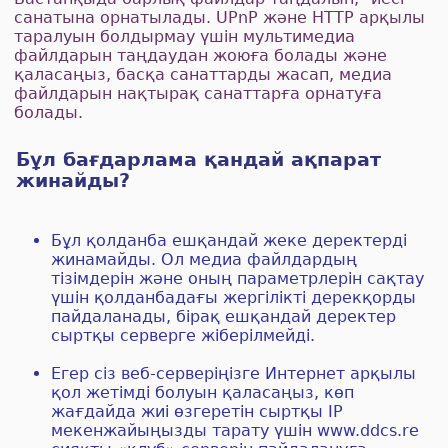
санатына орнатылады. UPnP және HTTP арқылы
таралуын болдырмау үшін мультимедиа
файлдарын таңдаудан жоюға болады және
қаласаңыз, басқа санаттарды жасап, медиа
файлдарын нақтырақ санаттарға орнатуға
болады.
Бұл бағдарлама қандай ақпарат
жинайды?
Бұл қолданба ешқандай жеке деректерді
жинамайды. Ол медиа файлдардың
тізімдерін және оның параметрлерін сақтау
үшін қолданбадағы жергілікті дерекқорды
пайдаланады, бірақ ешқандай деректер
сыртқы серверге жіберілмейді.
Егер сіз веб-серверіңізге Интернет арқылы
қол жетімді болуын қаласаңыз, көп
жағдайда жиі өзгеретін сыртқы IP
мекенжайыңызды тарату үшін www.ddcs.re