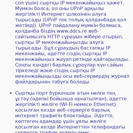
сол үшін) сыртқы IP мекенжайыңыз қажет.
Мүмкін болса, ол оны UPnP арқылы
жергілікті Интернет шлюзінен алуға
тырысады (UPnP тек толық қолданбада қол
жетімді). UPnP пайдалану мүмкін болмаса,
қолданба біздің www.ddcs.re веб-
сайтымызға HTTP сұрауын жібере отырып,
сыртқы IP мекенжайыңызды алуға
тырысады. Бұл сұраудың бастапқы IP
мекенжайы, әдетте сіздің сыртқы IP
мекенжайыңыз жауап ретінде қайтарылады.
Соңғы күндегі барлық сұраулар күн сайын
тіркеледі және сіздің сыртқы IP
мекенжайыңызды осы веб-сервердің журнал
файлдарынан табуға болады.
Сыртқы порт бүркеншік атын нөлге тең
ұстау (әдепкі бойынша орнатылған), әдетте
жергілікті желіге (Wi-Fi немесе Ethernet)
қосылған кезде веб-серверге барлық
интернет трафигін блоктайды. Әдетте,
көптеген адамдар үшін ұялы желіге
қосылған кезде Интернеттен телефондағы
серверге трафик мүмкін емес.