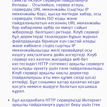
сияқты «клуб» серверін пайдалануға
болады. . Осылайша, сервер атауы,
сервердің URL мекенжайы (сыртқы IP
мекенжайы бар), қысқа мәтіндік хабар, осы
сервердің тілінің ISO коды және
пайдаланылатын кескіннің URL мекенжайы
бар хабарлама әрбір он минут сайын
жіберіледі. белгішесі ретінде. Клуб сервері
бұл деректерді тазалаудан бұрын журнал
файлдарында бірнеше күн сақтай алады
және көбінесе сіздің сыртқы IP
мекенжайыңызды желі провайдері осы
кешігу аяқталғанға дейін өзгертеді. Клуб
сервері кез келген жағдайда веб-бет
кестесіндегі HTTP сілтемесі арқылы серверге
қосылуды орнату үшін ғана пайдаланылады.
Клуб сервері арқылы нақты деректер
(пайдаланушы аты мен құпия сөзді қоса)
өтпейді. Бұл сонымен қатар қалаған кезде
қосуға немесе өшіруге болатын қосымша
құрал.
Бұл қолданбаға HTTP серверіңізді Интернет
арқылы пайдалануға рұқсат беру үшін (тек