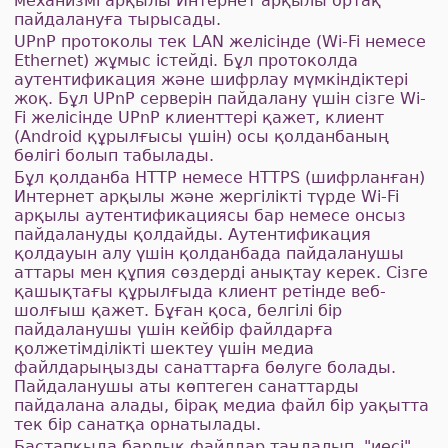
механизмі арқылы Интернет арқылы ортақ
пайдалануға тырысады.
UPnP протоколы тек LAN желісінде (Wi-Fi немесе
Ethernet) жұмыс істейді. Бұл протоколда
аутентификация және шифрлау мүмкіндіктері
жоқ. Бұл UPnP серверін пайдалану үшін сізге Wi-
Fi желісінде UPnP клиенттері қажет, клиент
(Android құрылғысы үшін) осы қолданбаның
бөлігі болып табылады.
Бұл қолданба HTTP немесе HTTPS (шифрланған)
Интернет арқылы және жергілікті түрде Wi-Fi
арқылы аутентификациясы бар немесе онсыз
пайдалануды қолдайды. Аутентификация
қолдауын алу үшін қолданбада пайдаланушы
аттары мен құпия сөздерді анықтау керек. Сізге
қашықтағы құрылғыда клиент ретінде веб-
шолғыш қажет. Бұған қоса, белгілі бір
пайдаланушы үшін кейбір файлдарға
қолжетімділікті шектеу үшін медиа
файлдарыңызды санаттарға бөлуге болады.
Пайдаланушы аты көптеген санаттарды
пайдалана алады, бірақ медиа файл бір уақытта
тек бір санатқа орнатылады.
Бастапқыда барлық файлдар таңдалып, "иесі"