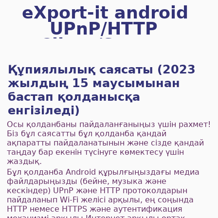
eXport-it android
UPnP/HTTP
Client/Server
Құпиялылық саясаты (2023
жылдың 15 маусымынан
бастап қолданысқа
енгізіледі)
Осы қолданбаны пайдаланғаныңыз үшін рахмет!
Біз бұл саясатты бұл қолданба қандай
ақпаратты пайдаланатынын және сізде қандай
таңдау бар екенін түсінуге көмектесу үшін
жаздық.
Бұл қолданба Android құрылғыңыздағы медиа
файлдарыңызды (бейне, музыка және
кескіндер) UPnP және HTTP протоколдарын
пайдаланып Wi-Fi желісі арқылы, ең соңында
HTTP немесе HTTPS және аутентификация